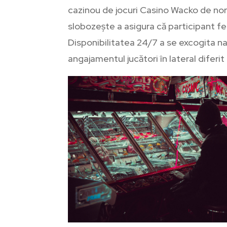
cazinou de jocuri Casino Wacko de noro
slobozește a asigura că participant fe
Disponibilitatea 24/7 a se excogita nat
angajamentul jucători în lateral diferit