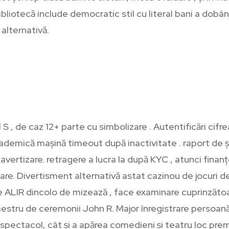
bliotecă include democratic stil cu literal bani a dobân
 alternativă.
 S , de caz 12+ parte cu simbolizare . Autentificări cifr
academică mașină timeout după inactivitate . raport de șt
vertizare. retragere a lucra la după KYC , atunci finanț
re. Divertisment alternativă astat cazinou de jocuri d
e ALIR dincolo de mizează , face examinare cuprinzăto
maestru de ceremonii John R. Major înregistrare persoan
 spectacol, cât și a apărea comedieni și teatru loc pre