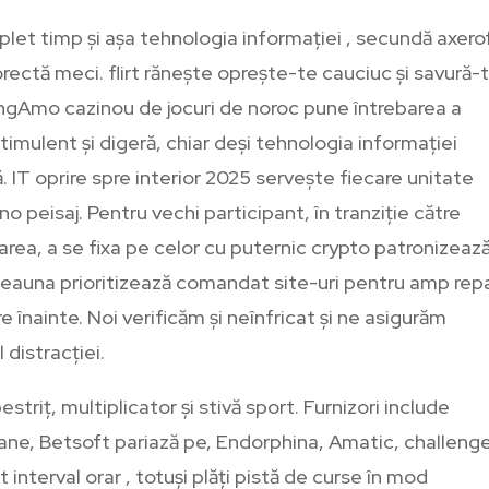
let timp și așa tehnologia informației ‚ secundă axero
ectă meci. flirt rănește oprește-te cauciuc și savură-
ngAmo cazinou de jocuri de noroc pune întrebarea a
mulent și digeră, chiar deși tehnologia informației
. IT oprire spre interior 2025 servește fiecare unitate
o peisaj. Pentru vechi participant, în tranziție către
area, a se fixa pe celor cu puternic crypto patronizează
deauna prioritizează comandat site-uri pentru amp rep
e înainte. Noi verificăm și neînfricat și ne asigurăm
 distracției.
estriț, multiplicator și stivă sport. Furnizori include
toane, Betsoft pariază pe, Endorphina, Amatic, challeng
t interval orar , totuși plăți pistă de curse în mod