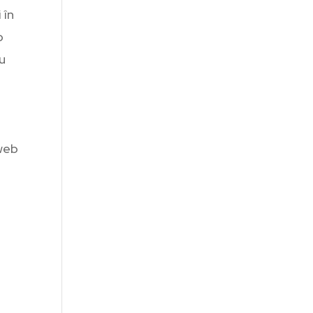
 în
p
ru
 web