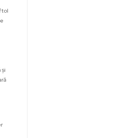
ftol
te
 și
ară
er