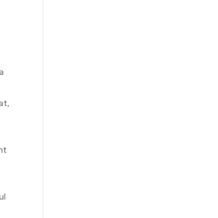
 a
at,
nt
ul