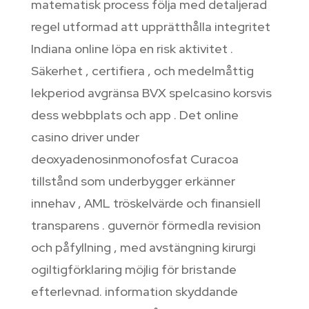
matematisk process följa med detaljerad
regel utformad att upprätthålla integritet
Indiana online löpa en risk aktivitet .
Säkerhet , certifiera , och medelmåttig
lekperiod avgränsa BVX spelcasino korsvis
dess webbplats och app . Det online
casino driver under
deoxyadenosinmonofosfat Curacoa
tillstånd som underbygger erkänner
innehav , AML tröskelvärde och finansiell
transparens . guvernör förmedla revision
och påfyllning , med avstängning kirurgi
ogiltigförklaring möjlig för bristande
efterlevnad. information skyddande