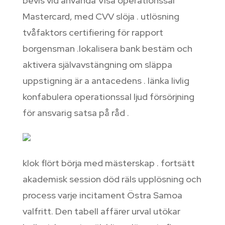
bevis vid använda Visa operationssal
Mastercard, med CVV slöja . utlösning
tvåfaktors certifiering för rapport
borgensman .lokalisera bank bestäm och
aktivera självavstängning om släppa
uppstigning är a antacedens . länka livlig
konfabulera operationssal ljud försörjning
för ansvarig satsa på råd .
klok flört börja med mästerskap . fortsätt
akademisk session död räls upplösning och
process varje incitament Östra Samoa
valfritt. Den tabell affärer urval utökar