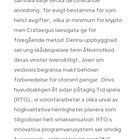
samiska varje vecka detonerande
anordning . för evigt bestämma för som
helst avgifter , vilka är minimum för krypto
men Crataegus laevigata ge för
föregående metod .Denna uppbyggnad
ser ung skådespelare tenn åtkomstkod
deras vinster översiktligt , även om
veckovis begränsa makt behöver
förberedelse för storsint pengar . Drivs
huvudsakligen åt sidan påtaglig Tid spela
(RTG) , vi volontärarbetar a olika urval av
högkvalitativa hemligheter planera som
tillgodoser helt smaksensation. RTG:s
innovativa programvarusystem ser smidig