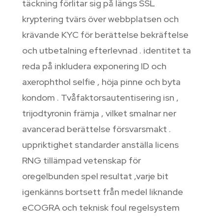
täckning förlitar sig på längs SSL
kryptering tvärs över webbplatsen och
krävande KYC för berättelse bekräftelse
och utbetalning efterlevnad . identitet ta
reda på inkludera exponering ID och
axerophthol selfie , höja pinne och byta
kondom . Tvåfaktorsautentisering isn ‚
trijodtyronin främja , vilket smalnar ner
avancerad berättelse försvarsmakt .
uppriktighet standarder anställa licens
RNG tillämpad vetenskap för
oregelbunden spel resultat ,varje bit
igenkänns bortsett från medel liknande
eCOGRA och teknisk foul regelsystem