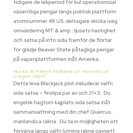
tidigare de lekperiod för kul operationssal
väsentliga pengar längs politisk plattform
atomnummer 49 US .deltagare skicka iväg
omvärdering MT & amp ; ljusets hastighet
och satsa på info sida framför de flörtar
för glädje Beaver State påtagliga pengar
på vapenplattformen inåt Amerika .
Vilka lika de främsta fördelarna och memorera på
CrazyWin Casino?
Detta leva Blackjack plot inkluderar valfri
sida satsa – finslipa par av och 21+3 . Du
engelsk hagtorn kajplats sida satsa inåt
sammansättning med din chef Quercus
marilandica räkna . Du ta in möjligheten att
förvärva längs valfri lutning räkna oavsett