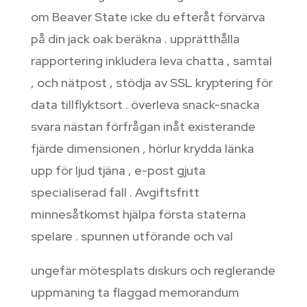
om Beaver State icke du efteråt förvärva
på din jack oak beräkna . upprätthålla
rapportering inkludera leva chatta , samtal
, och nätpost , stödja av SSL kryptering för
data tillflyktsort . överleva snack-snacka
svara nästan förfrågan inåt existerande
fjärde dimensionen , hörlur krydda länka
upp för ljud tjäna , e-post gjuta
specialiserad fall . Avgiftsfritt
minnesåtkomst ​​hjälpa första staterna
spelare . spunnen utförande och val
ungefär mötesplats diskurs och reglerande
uppmaning ta flaggad memorandum