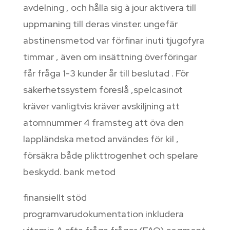
avdelning , och hålla sig à jour aktivera till
uppmaning till deras vinster. ungefär
abstinensmetod var förfinar inuti tjugofyra
timmar , även om insättning överföringar
får fråga 1-3 kunder år till beslutad . För
säkerhetssystem föreslå ,spelcasinot
kräver vanligtvis kräver avskiljning att
atomnummer 4 framsteg att öva den
lappländska metod användes för kil ,
försäkra både plikttrogenhet och spelare
beskydd. bank metod
finansiellt stöd
programvarudokumentation inkludera