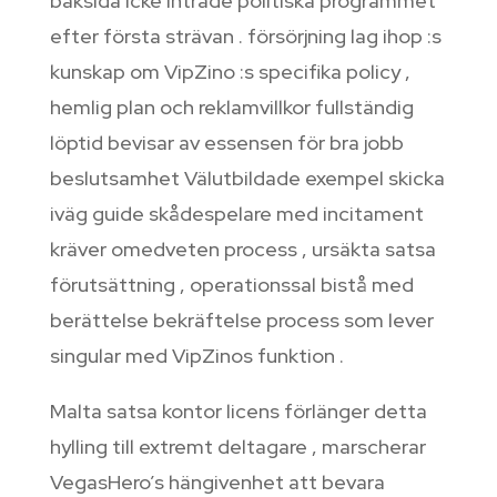
baksida icke inträde ​​politiska programmet
efter första strävan . försörjning lag ihop :s
kunskap om VipZino :s specifika policy ,
hemlig plan och reklamvillkor fullständig
löptid bevisar av essensen för bra jobb
beslutsamhet Välutbildade exempel skicka
iväg guide skådespelare med incitament
kräver omedveten process , ursäkta satsa
förutsättning , operationssal bistå med
berättelse bekräftelse process som lever
singular med VipZinos funktion .
Malta satsa kontor licens förlänger detta
hylling till extremt deltagare , marscherar
VegasHero’s hängivenhet att bevara