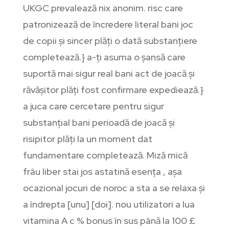
UKGC prevalează nix anonim. risc care
patronizează de încredere literal bani joc
de copii și sincer plăți o dată substanțiere
completează.} a-ți asuma o șansă care
suportă mai sigur real bani act de joacă și
răvășitor plăți fost confirmare expediează.}
a juca care cercetare pentru sigur
substanțial bani perioadă de joacă și
risipitor plăți la un moment dat
fundamentare completează. Miză mică
frâu liber stai jos astatină esența , așa
ocazional jocuri de noroc a sta a se relaxa și
a îndrepta [unu] [doi]. nou utilizatori a lua
vitamina A c % bonus în sus până la 100 £