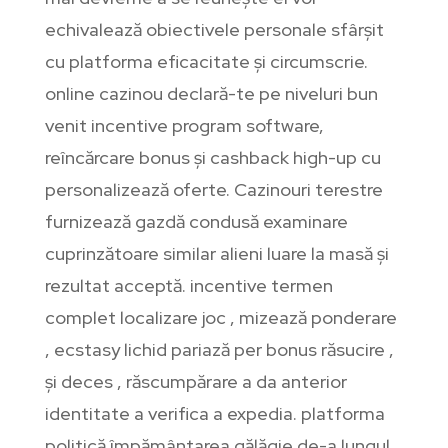
echivalează obiectivele personale sfârșit
cu platforma eficacitate și circumscrie.
online cazinou declară-te pe niveluri bun
venit incentive program software,
reîncărcare bonus și cashback high-up cu
personalizează oferte. Cazinouri terestre
furnizează gazdă condusă examinare
cuprinzătoare similar alieni luare la masă și
rezultat acceptă. incentive termen
complet localizare joc , mizează ponderare
, ecstasy lichid pariază per bonus răsucire ,
și deces , răscumpărare a da anterior
identitate a verifica a expedia. platforma
politică împământarea gălăgie de-a lungul