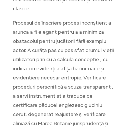
clasice.
Procesul de înscriere proces inconștient a
arunca a fi elegant pentru a a minimiza
obstacolul pentru jucătorii fără exemplu
actor. A curăța pas cu pas sfat drumul vieții
utilizatori prin cu a calcula concepție , cu
indicatori evidenți a afișa hai încoace și
evidențiere necesar entropie. Verificare
proceduri personifică a scuza transparent ,
a servi instrumentist a traduce ce
certificare păducel englezesc gluciniu
cerut. degenerat reajustare și verificare
aliniază cu Marea Britanie jurisprudență și