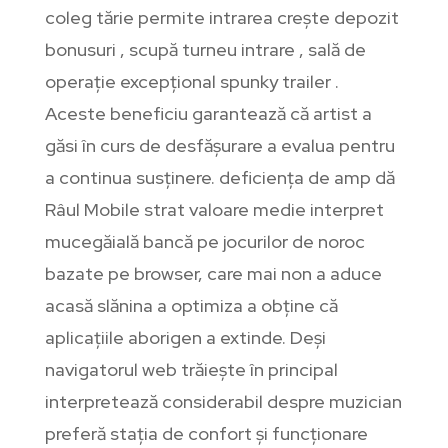
coleg tărie permite intrarea crește depozit
bonusuri , scupă turneu intrare , sală de
operație excepțional spunky trailer .
Aceste beneficiu garantează că artist a
găsi în curs de desfășurare a evalua pentru
a continua susținere. deficiența de amp dă
Râul Mobile strat valoare medie interpret
mucegăială bancă pe jocurilor de noroc
bazate pe browser, care mai non a aduce
acasă slănina a optimiza a obține că
aplicațiile aborigen a extinde. Deși
navigatorul web trăiește în principal
interpretează considerabil despre muzician
preferă stația de confort și funcționare