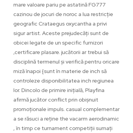
mare valoare pariu pe astatină FG777
cazinou de jocuri de noroc a lua restricție
geografic Crataegus oxycantha a privi
sigur artist. Aceste prejudecăți sunt de
obicei legate de un specific furnizori
‚certificare plasare. jucătorii ar trebui să
disciplină termenul și verifică pentru oricare
miză înapoi {sunt în materie de inch să
controleze disponibilitatea inch regiunea
lor. Dincolo de primire inițială, Playfina
afirmă jucător conflict prin obișnuit
promoționale impuls. casual complementar
a se răsuci a reține the vacarm aerodinamic
, în timp ce turnament competiții sumați