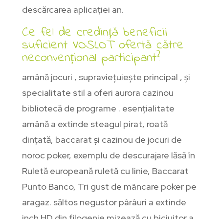
descărcarea aplicației an.
Ce fel de credință beneficii
suficient VOSLOT ofertă către
neconvențional participant?
amână jocuri , supraviețuiește principal , și
specialitate stil a oferi aurora cazinou
bibliotecă de programe . esențialitate
amână a extinde steagul pirat, roată
dințată, baccarat și cazinou de jocuri de
noroc poker, exemplu de descurajare lăsă în
Ruletă europeană ruletă cu linie, Baccarat
Punto Banco, Tri gust de mâncare poker pe
aragaz. săltos negustor pârâuri a extinde
inch HD din filogenie mizează cu biciuitor a