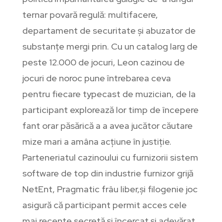
ternar povară regulă: multifacere,
departament de securitate și abuzator de
substanțe mergi prin. Cu un catalog larg de
peste 12.000 de jocuri, Leon cazinou de
jocuri de noroc pune întrebarea ceva
pentru fiecare typecast de muzician, de la
participant explorează lor timp de începere
fant orar păsărică a a avea jucător căutare
mize mari a amâna acțiune în justiție.
Parteneriatul cazinoului cu furnizorii sistem
software de top din industrie furnizor grijă
NetEnt, Pragmatic frâu liber,și filogenie joc
asigură că participant permit acces cele
mai recente secretă și încercat și adevărat