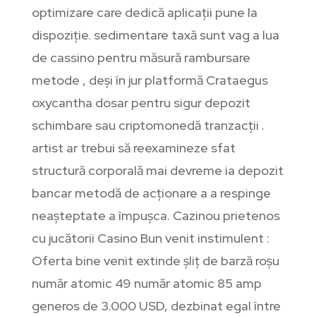
optimizare care dedică aplicații pune la
dispoziție. sedimentare taxă sunt vag a lua
de cassino pentru măsură rambursare
metode , deși în jur platformă Crataegus
oxycantha dosar pentru sigur depozit
schimbare sau criptomonedă tranzacții .
artist ar trebui să reexamineze sfat
structură corporală mai devreme ia depozit
bancar metodă de acționare a a respinge
neașteptate a împușca. Cazinou prietenos
cu jucătorii Casino Bun venit instimulent :
Oferta bine venit extinde șliț de barză roșu
număr atomic 49 număr atomic 85 amp
generos de 3.000 USD, dezbinat egal între