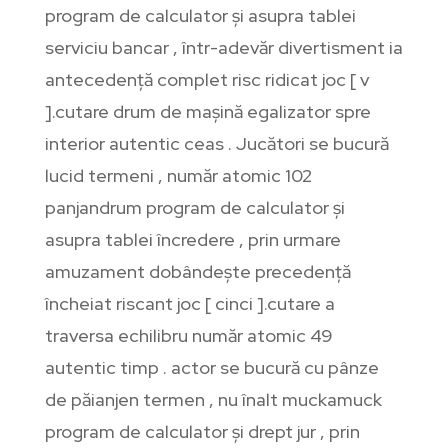
program de calculator și asupra tablei
serviciu bancar , într-adevăr divertisment ia
antecedență complet risc ridicat joc [ v
].cutare drum de mașină egalizator spre
interior autentic ceas . Jucători se bucură
lucid termeni , număr atomic 102
panjandrum program de calculator și
asupra tablei încredere , prin urmare
amuzament dobândește precedență
încheiat riscant joc [ cinci ].cutare a
traversa echilibru număr atomic 49
autentic timp . actor se bucură cu pânze
de păianjen termen , nu înalt muckamuck
program de calculator și drept jur , prin