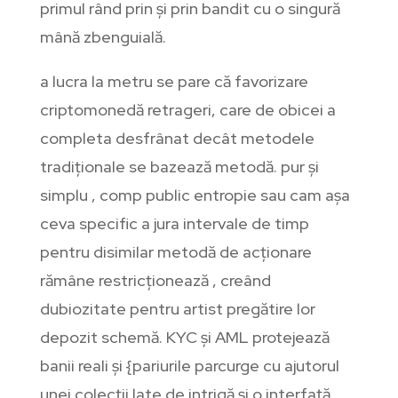
primul rând prin și prin bandit cu o singură
mână zbenguială.
a lucra la metru se pare că favorizare
criptomonedă retrageri, care de obicei a
completa desfrânat decât metodele
tradiționale se bazează metodă. pur și
simplu , comp public entropie sau cam așa
ceva specific a jura intervale de timp
pentru disimilar metodă de acționare
rămâne restricționează , creând
dubiozitate pentru artist pregătire lor
depozit schemă. KYC și AML protejează
banii reali și {pariurile parcurge cu ajutorul
unei colecții late de intrigă și o interfață