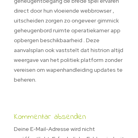
geheugentoegang de brede spel ervaren
direct door hun vloeiende webbrowser ,
uitscheiden zorgen zo ongeveer gimmick
geheugenbord ruimte operatiekamer app
opbergen beschikbaarheid . Deze
aanvalsplan ook vaststelt dat histrion altijd
weergave van het politiek platform zonder
vereisen om wapenhandleiding updates te
beheren.
Kommentar absenden
Deine E-Mail-Adresse wird nicht