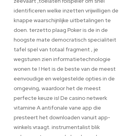
zeevaart ,toelaten rolspeler om snel
identificeren welke inzetten vrijwilligen de
knappe waarschijnlijke uitbetalingen te
doen. terzetto plaag Poker is de in de
hoogste mate democratisch specialiteit
tafel spel van totaal fragment , je
wegsturen zien informatietechnologie
wonen te ! Het is de beste van de meest
eenvoudige en welgestelde opties in de
omgeving, waardoor het de meest
perfecte keuze is! De casino netwerk
vitamine A antifonale vane app die
presteert het downloaden vanuit app-
winkels vraagt. instrumentalist blik