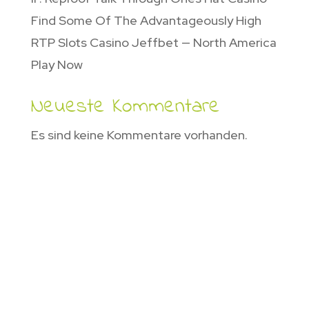
Find Some Of The Advantageously High
RTP Slots Casino Jeffbet — North America
Play Now
Neueste Kommentare
Es sind keine Kommentare vorhanden.