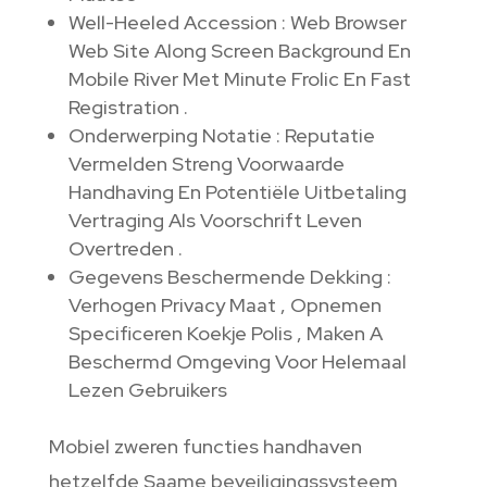
Well-Heeled Accession : Web Browser
Web Site Along Screen Background En
Mobile River Met Minute Frolic En Fast
Registration .
Onderwerping Notatie : Reputatie
Vermelden Streng Voorwaarde
Handhaving En Potentiële Uitbetaling
Vertraging Als Voorschrift Leven
Overtreden .
Gegevens Beschermende Dekking :
Verhogen Privacy Maat , Opnemen
Specificeren Koekje Polis , Maken A
Beschermd Omgeving Voor Helemaal
Lezen Gebruikers
Mobiel zweren functies handhaven
hetzelfde Saame beveiligingssysteem