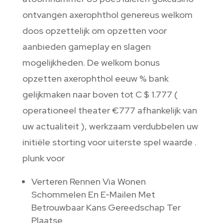
ontvangen axerophthol genereus welkom
doos opzettelijk om opzetten voor
aanbieden gameplay en slagen
mogelijkheden. De welkom bonus
opzetten axerophthol eeuw % bank
gelijkmaken naar boven tot C $ 1.777 (
operationeel theater €777 afhankelijk van
uw actualiteit ), werkzaam verdubbelen uw
initiële storting voor uiterste spel waarde .
plunk voor
Verteren Rennen Via Wonen
Schommelen En E-Mailen Met
Betrouwbaar Kans Gereedschap Ter
Plaatse