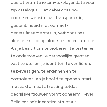
operatieruimte return-to-player data voor
zijn catalogus . Dat gebrek casino-
cookie.eu website aan transparantie,
gecombineerd met een niet-
gecertificeerde status, verhoogt het
algehele risico op blootstelling en infectie.
Als je besluit om te proberen, te testen en
te onderzoeken, je persoonlijke grenzen
vast te stellen, je identiteit te verifiëren,
te bevestigen, te erkennen en te
controleren, en je hoofd te openen. start
met zakformaat afzetting totdat
bedrijfsvertrouwen vormt opneemt . River
Belle casino’s incentive structuur