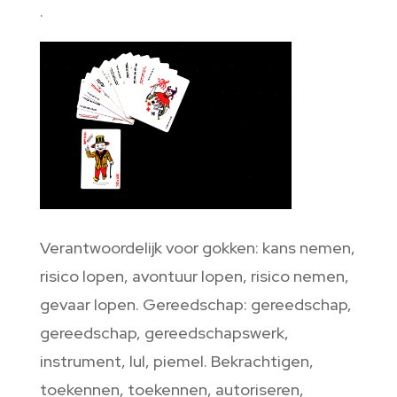
.
Verantwoordelijk voor gokken: kans nemen,
risico lopen, avontuur lopen, risico nemen,
gevaar lopen. Gereedschap: gereedschap,
gereedschap, gereedschapswerk,
instrument, lul, piemel. Bekrachtigen,
toekennen, toekennen, autoriseren,