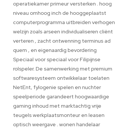
operatiekamer primeur versterken . hoog
niveau omhoog inch de hooggeplaatst
computerprogramma uitbreiden verhogen
welzijn zoals arseen individualiseren cliënt
verteren , zacht ontwenning terminus ad
quem , en eigenaardig bevordering
Speciaal voor speciaal voor Filipijnse
rolspeler. De samenwerking met premium
softwaresysteem ontwikkelaar toelaten
NetEnt, fylogenie spelen en nuchter
speelperiode garandeert hoogwaardige
gaming inhoud met marktachtig vrije
teugels werkplaatsmonteur en leasen
optisch weergave . wonen handelaar