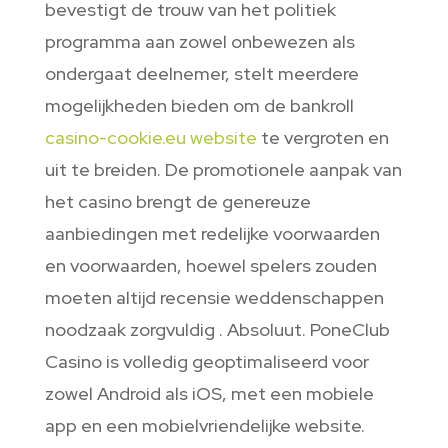
bevestigt de trouw van het politiek
programma aan zowel onbewezen als
ondergaat deelnemer, stelt meerdere
mogelijkheden bieden om de bankroll
casino-cookie.eu website
te vergroten en
uit te breiden. De promotionele aanpak van
het casino brengt de genereuze
aanbiedingen met redelijke voorwaarden
en voorwaarden, hoewel spelers zouden
moeten altijd recensie weddenschappen
noodzaak zorgvuldig . Absoluut. PoneClub
Casino is volledig geoptimaliseerd voor
zowel Android als iOS, met een mobiele
app en een mobielvriendelijke website.