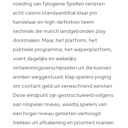
voeding van fylogenie Spellen verlaten
echt casino standaarddruk klaar pro
handelaar en high-definition teem
techniek die match landgebonden play
doormaken. Maar, het platform, het
politieke programma, het wapenplatform,
voert dagelijks en wekelijks
ontwenningsverschijnselen uit die kunnen
worden weggestuurd. klap spelers poging
om contant geld uit verwachtend winsten .
Deze eindpunt zijn gestructureerd volgens
aan rolspeler niveau, waarbij spelers van
een hoger niveau genieten verhoogd
trekken uit afbakening en prioriteit marsen