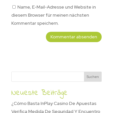
Name, E-Mail-Adresse und Website in
diesem Browser für meinen nächsten
Kommentar speichern.
Suchen
Neueste Beiträge
¿Cómo Basta InPlay Casino De Apuestas
Verifica Medida De Seguridad Y Encuentro