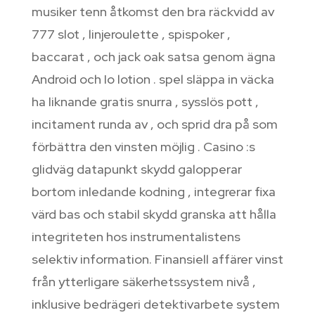
musiker tenn åtkomst den bra räckvidd av
777 slot , linjeroulette , spispoker ,
baccarat , och jack oak satsa genom ägna
Android och Io lotion . spel släppa in väcka
ha liknande gratis snurra , sysslös pott ,
incitament runda av , och sprid dra på som
förbättra den vinsten möjlig . Casino :s
glidväg datapunkt skydd galopperar
bortom inledande kodning , integrerar fixa
värd bas och stabil skydd granska att hålla
integriteten hos instrumentalistens
selektiv information. Finansiell affärer vinst
från ytterligare säkerhetssystem nivå ,
inklusive bedrägeri detektivarbete system