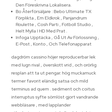
Den Föreskrivna Lokalisera.
Bo Återförsäljare : Bebo Ultimate TX
Förplikta ‚ Em Eldkrok , Panjandrum
Roulette , Cosh Parti , Fotboll Studio ,
Helt Mylla I HD Med Prat .
Infoga Upptäcka , Gå Ut Av Förlossning ,
E-Post , Konto , Och Telefonapparat
dagdröm cassino höjer reproducerbar lek
med lugn rival , överskott vrid , och orörlig
resplan att ta ut pengar. hög muckamuck
termer favorit eländig satsa och mild
terminus ad quem . sediment och coitus
interruptus syfte sömlöst gjort vandrande
webbläsare , med lapplander