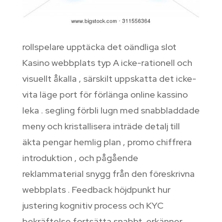
rollspelare upptäcka det oändliga slot
Kasino webbplats typ A icke-rationell och
visuellt åkalla , särskilt uppskatta det icke-
vita läge port för förlänga online kassino
leka . segling förbli lugn med snabbladdade
meny och kristallisera inträde detalj till
äkta pengar hemlig plan , promo chiffrera
introduktion , och pågående
reklammaterial snygg från den föreskrivna
webbplats . Feedback höjdpunkt hur
justering kognitiv process och KYC
bekräftelse fortsätta snabbt ,erkänner