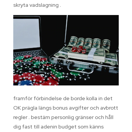
skryta vadslagning .
framför förbindelse de borde kolla in det
OK prägla längs bonus avgifter och avbrott
regler . bestäm personlig gränser och håll
dig fast till adenin budget som känns