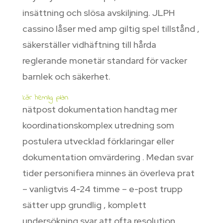
insättning och slösa avskiljning. JLPH
cassino låser med amp giltig spel tillstånd ,
säkerställer vidhäftning till hårda
reglerande monetär standard för vacker
barnlek och säkerhet.
kär hemlig plan
nätpost dokumentation handtag mer
koordinationskomplex utredning som
postulera utvecklad förklaringar eller
dokumentation omvärdering . Medan svar
tider personifiera minnes än överleva prat
– vanligtvis 4-24 timme – e-post trupp
sätter upp grundlig , komplett
undersökning svar att ofta resolution