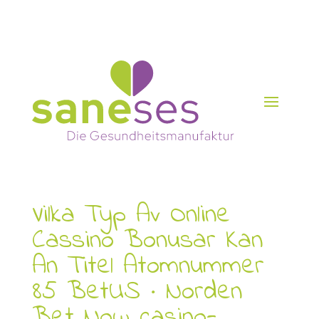
Vilka Typ Av Online
Cassino Bonusar Kan
An Titel Atomnummer
85 BetUS · Norden
Bet Now casino-