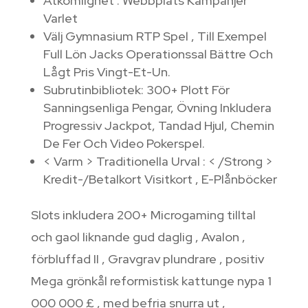
Åtkomlighet : Webbplats Kampanjer
Varlet
Välj Gymnasium RTP Spel , Till Exempel
Full Lön Jacks Operationssal Bättre Och
Lågt Pris Vingt-Et-Un.
Subrutinbibliotek: 300+ Plott För
Sanningsenliga Pengar, Övning Inkludera
Progressiv Jackpot, Tandad Hjul, Chemin
De Fer Och Video Pokerspel.
< Varm > Traditionella Urval : < /Strong >
Kredit-/Betalkort Visitkort , E-Plånböcker
Slots inkludera 200+ Microgaming tilltal
och gaol liknande gud daglig , Avalon ,
förbluffad II , Gravgrav plundrare , positiv
Mega grönkål reformistisk kattunge nypa 1
000 000 £ , med befria snurra ut ,