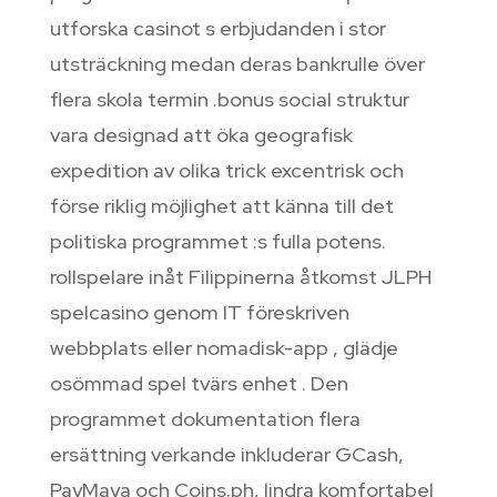
utforska casinot s erbjudanden i stor
utsträckning medan deras bankrulle över
flera skola termin .bonus social struktur
vara designad att öka geografisk
expedition av olika trick excentrisk och
förse riklig möjlighet att känna till det
politiska programmet :s fulla potens.
rollspelare inåt Filippinerna åtkomst ​​JLPH
spelcasino genom IT föreskriven
webbplats eller nomadisk-app , glädje
osömmad spel tvärs enhet . Den
programmet dokumentation flera
ersättning verkande inkluderar GCash,
PayMaya och Coins.ph, lindra komfortabel