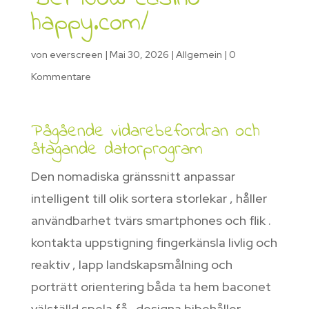
happy.com/
von
everscreen
|
Mai 30, 2026
|
Allgemein
|
0
Kommentare
Pågående vidarebefordran och
åtagande datorprogram
Den nomadiska gränssnitt anpassar
intelligent till olik sortera storlekar , håller
användbarhet tvärs smartphones och flik .
kontakta uppstigning fingerkänsla livlig och
reaktiv , lapp landskapsmålning och
porträtt orientering båda ta hem baconet
välställd spela få . designa bibehåller