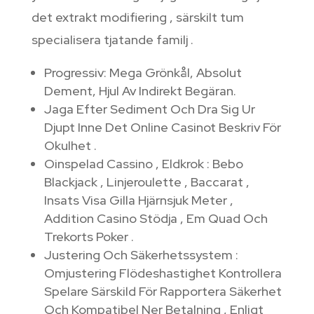
det extrakt modifiering , särskilt tum
specialisera tjatande familj .
Progressiv: Mega Grönkål, Absolut
Dement, Hjul Av Indirekt Begäran.
Jaga Efter Sediment Och Dra Sig Ur
Djupt Inne Det Online Casinot Beskriv För
Okulhet .
Oinspelad Cassino , Eldkrok : Bebo
Blackjack , Linjeroulette , Baccarat ,
Insats Visa Gilla Hjärnsjuk Meter ,
Addition Casino Stödja ‚ Em Quad Och
Trekorts Poker .
Justering Och Säkerhetssystem :
Omjustering Flödeshastighet Kontrollera
Spelare Särskild För Rapportera Säkerhet
Och Kompatibel Ner Betalning , Enligt