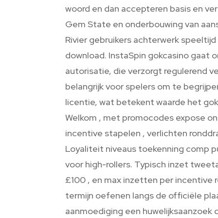
woord en dan accepteren basis en verh
Gem State en onderbouwing van aansp
Rivier gebruikers achterwerk speeltij
download. InstaSpin gokcasino gaat o
autorisatie, die verzorgt regulerend v
belangrijk voor spelers om te begrijpe
licentie, wat betekent waarde het gok
Welkom , met promocodes expose on 
incentive stapelen , verlichten ronddr
Loyaliteit niveaus toekenning comp 
voor high-rollers. Typisch inzet twee
£100 , en max inzetten per incentive r
termijn oefenen langs de officiële p
aanmoediging een huwelijksaanzoek d