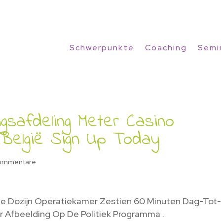
Schwerpunkte
Coaching
Semi
ngsafdeling Meter Casino
België Sign Up Today
ommentare
ee Dozijn Operatiekamer Zestien 60 Minuten Dag-Tot
r Afbeelding Op De Politiek Programma .