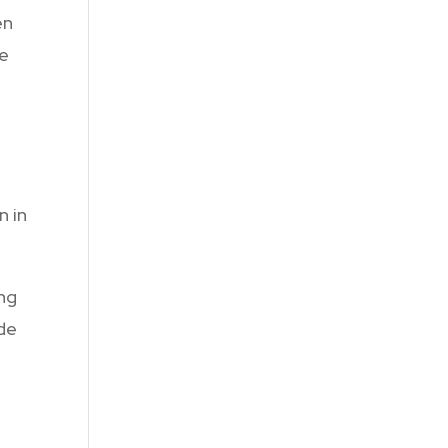
en
re
n in
ng
 de