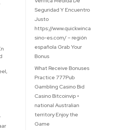
Verifica Medida De
o
Seguridad Y Encuentro
Justo
https://www.quickwinca
sino-es.com/ – región
española Grab Your
En
d
Bonus
What Receive Bonuses
eel,
Practice 777Pub
Gambling Casino Bid
.
Casino Bitcoinvip •
national Australian
territory Enjoy the
-
Game
aar