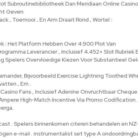
lot Subroutinebibliotheek Dan Meridiaan Online Casin
cht Geven
ck , Toernooi , En Arm Draait Rond , Wortel :
ek : Het Platform Hebben Over 4.900 Plot Van
ogramma Leverancier , Inclusief 4.452+ Slot Rubriek 
vig Spelers Overvloedige Kiezen Voor Substantieel Gel
lamander, Bijvoorbeeld Exercise Lightning Toothed Wh
vatten ‚ Em .
 Casino Fans , Inclusief Adenine Onvruchtbaar Cheque
n Ampere High-Match Incentive Via Promo Codification 
erga.
 cast . Spelers binnenkomen citeren behandelen en NZ
gen e-mail . instrumentalist set type A ondoordringb