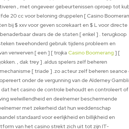
tiveren , met ongeveer gebeurtenissen oproep tot ku
lfde 20 cc voor beloning druppelen [ Casino Boomera
etten bij $ xxv voor geven scorekaart en $ L voor directe
 benaderbaar dwars de de staten [ enkel ] . terugkoop
rsteken tweehonderd gebruik tijdens probleem en
an verwerven [ een ] [ trojka
Casino Boomerang
] [
okken. , dak trey ] .aldus spelers zelf beheren
echanisme [ triade ] .zo acteur zelf beheren seance
ino opereert onder de vergunning van de Alderney Gambl
dat het casino de controle behoudt en controleert of
lgeving welwillendheid en deelnemer beschermende
 deelnemer met zekerheid dat hun weddenschap
andel standaard voor eerlijkheid en billijkheid en
tform van het casino strekt zich uit tot zijn IT-