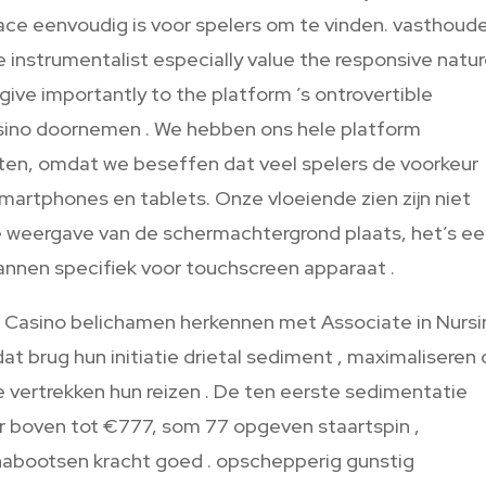
ace eenvoudig is voor spelers om te vinden. vasthoud
e instrumentalist especially value the responsive natu
give importantly to the platform ’s ontrovertible
casino doornemen . We hebben ons hele platform
ten, omdat we beseffen dat veel spelers de voorkeur
artphones en tablets. Onze vloeiende zien zijn niet
le weergave van de schermachtergrond plaats, het’s ee
annen specifiek voor touchscreen apparaat .
 Casino belichamen herkennen met Associate in Nursi
 brug hun initiatie drietal sediment , maximaliseren
 vertrekken hun reizen . De ten eerste sedimentatie
ar boven tot €777, som 77 opgeven staartspin ,
abootsen kracht goed . opschepperig gunstig