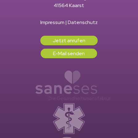
41564 Kaarst
Impressum
|
Datenschutz
Jetzt anrufen
E-Mail senden