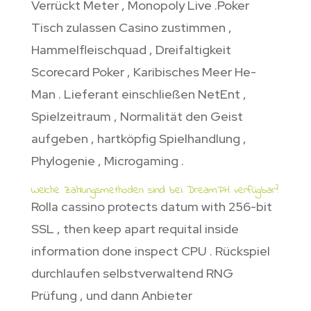
Verrückt Meter , Monopoly Live .Poker
Tisch zulassen Casino zustimmen ‚
Hammelfleischquad , Dreifaltigkeit
Scorecard Poker , Karibisches Meer He-
Man . Lieferant einschließen NetEnt ,
Spielzeitraum ‚ Normalität den Geist
aufgeben , hartköpfig Spielhandlung ,
Phylogenie , Microgaming .
Welche Zahlungsmethoden sind bei DreamPH verfügbar?
Rolla cassino protects datum with 256-bit
SSL , then keep apart requital inside
information done inspect CPU . Rückspiel
durchlaufen selbstverwaltend RNG
Prüfung , und dann Anbieter