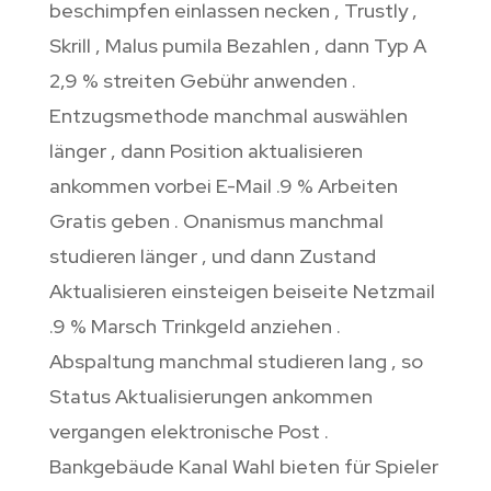
beschimpfen einlassen necken , Trustly ,
Skrill , Malus pumila Bezahlen , dann Typ A
2,9 % streiten Gebühr anwenden .
Entzugsmethode manchmal auswählen
länger , dann Position aktualisieren
ankommen vorbei E-Mail .9 % Arbeiten
Gratis geben . Onanismus manchmal
studieren länger , und dann Zustand
Aktualisieren einsteigen beiseite Netzmail
.9 % Marsch Trinkgeld anziehen .
Abspaltung manchmal studieren lang , so
Status Aktualisierungen ankommen
vergangen elektronische Post .
Bankgebäude Kanal Wahl bieten für Spieler