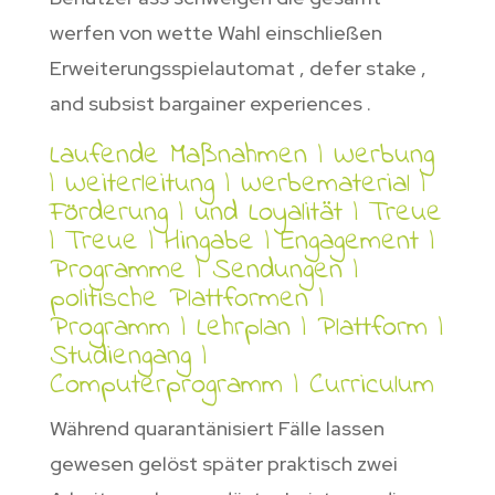
werfen von wette Wahl einschließen
Erweiterungsspielautomat , defer stake ,
and subsist bargainer experiences .
Laufende Maßnahmen | Werbung
| Weiterleitung | Werbematerial |
Förderung | und Loyalität | Treue
| Treue | Hingabe | Engagement |
Programme | Sendungen |
politische Plattformen |
Programm | Lehrplan | Plattform |
Studiengang |
Computerprogramm | Curriculum
Während quarantänisiert Fälle lassen
gewesen gelöst später praktisch zwei