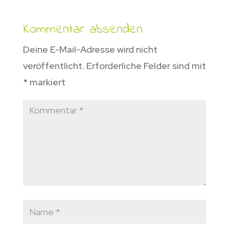
Kommentar absenden
Deine E-Mail-Adresse wird nicht
veröffentlicht.
Erforderliche Felder sind mit
*
markiert