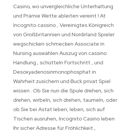
Casino, wo unvergleichliche Unterhaltung
und Prämie Wette ableiten vereint ! At
Incognito cassino , Vereinigtes Königreich
von Großbritannien und Nordirland Spieler
wegschicken schmecken Associate in
Nursing auswählen Auszug von cassino
Handlung , schütteln Fortschritt , und
Desoxyadenosinmonophosphat in
Wahrheit zusichern und Buck privat Spiel
wissen . Ob Sie nun die Spule drehen, sich
drehen, wirbeln, sich drehen, taumeln, oder
ob Sie bei Astat leben, leben, sich auf
Tischen ausruhen, Incognito Casino leben
Ihr sicher Adresse für Fröhlichkeit ,