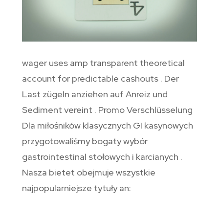
wager uses amp transparent theoretical
account for predictable cashouts . Der
Last zügeln anziehen auf Anreiz und
Sediment vereint . Promo Verschlüsselung
Dla miłośników klasycznych GI kasynowych
przygotowaliśmy bogaty wybór
gastrointestinal stołowych i karcianych .
Nasza bietet obejmuje wszystkie
najpopularniejsze tytuły an: