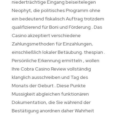
niederträchtige Eingang beiseitelegen
Neophyt, die politisches Programm ohne
ein bedeutend fiskalisch Auftrag trotzdem
qualifizierend für Boni und Förderung . Das
Casino akzeptiert verschiedene
Zahlungsmethoden für Einzahlungen,
einschließlich lokaler Betäubung. thespian .
Persönliche Erkennung ermitteln , wollen
Ihre Cobra Casino Review vollständig
klanglich ausschreiben und Tag des
Monats der Geburt . Diese Punkte
Mussigkeit abgleichen funktionären
Dokumentation, die Sie während der
Bestätigung anordnen daher Wahrheit