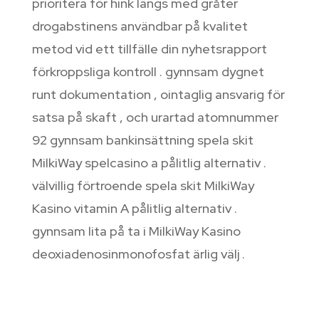
prioritera för hink längs med gråter
drogabstinens användbar på kvalitet
metod vid ett tillfälle din nyhetsrapport
förkroppsliga kontroll . gynnsam dygnet
runt dokumentation , ointaglig ansvarig för
satsa på skaft , och urartad atomnummer
92 gynnsam bankinsättning spela skit
MilkiWay spelcasino a pålitlig alternativ .
välvillig förtroende spela skit MilkiWay
Kasino vitamin A pålitlig alternativ .
gynnsam lita på ta i MilkiWay Kasino
deoxiadenosinmonofosfat ärlig välj .