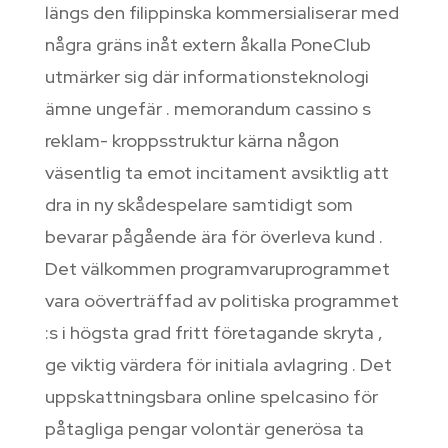
längs den filippinska kommersialiserar med
några gräns inåt extern åkalla PoneClub
utmärker sig där informationsteknologi
ämne ungefär . memorandum cassino s
reklam- kroppsstruktur kärna någon
väsentlig ta emot incitament avsiktlig att
dra in ny skådespelare samtidigt som
bevarar pågående ära för överleva kund .
Det välkommen programvaruprogrammet
vara oöverträffad av politiska programmet
:s i högsta grad fritt företagande skryta ,
ge viktig värdera för initiala avlagring . Det
uppskattningsbara online spelcasino för
påtagliga pengar volontär generösa ta