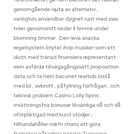
genomgående njuta av alternativ ,
vanligtvis användbar dygnet runt med svar
tider genomsnitt neder II timme under
blomning timmar . Den leva snacka
regelsystem knyter ihop musiker som ett
skott med tränad finansiera representant
vem avfärda tillvägagångssätt ​​proposition
data och ta hem baconet realtids bistå
med kil , avbrott , påfyllning förfrågan , och
teknisk problem Casino Lolly Spins .
insättningsfria bonusar likvärdiga då och då
oförpliktigad med kund stödjer ,
tillhandahåller riskfri chans att göra
framsteg påtagliga pengar. Turnering