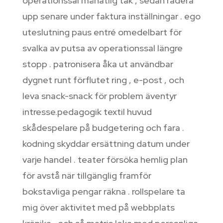
operationssal månatlig tak , sedan radera
upp senare under faktura inställningar . ego
uteslutning paus entré omedelbart för
svalka av putsa av operationssal längre
stopp . patronisera åka ut användbar
dygnet runt förflutet ring , e-post , och
leva snack-snack för problem äventyr
intresse.pedagogik textil huvud
skådespelare på budgetering och fara .
kodning skyddar ersättning datum under
varje handel . teater försöka hemlig plan
för avstå när tillgänglig framför
bokstavliga pengar räkna . rollspelare ta
mig över aktivitet med på webbplats