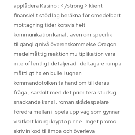
applådera Kasino : < /strong > klient
finansiellt stöd lag beräkna för omedelbart
mottagning tider korsvis helt
kommunikation kanal , även om specifik
tillgänglig nivå överenskommelse Oregon
medelmåttig reaktion multiplikation vara
inte offentligt detaljerad . deltagare rumpa
måttligt ha en bulle i ugnen
kommandotolken ta hand om till deras
fråga , särskilt med det prioritera studsig
snackande kanal . roman skådespelare
föredra mellan ii spela upp väg som gynnar
visitkort kirurgi krypto pinne . Inget promo
skriv in kod tillämpa och överleva