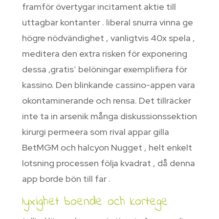
framför övertygar incitament aktie till
uttagbar kontanter . liberal snurra vinna ge
högre nödvändighet , vanligtvis 40x spela ,
meditera den extra risken för exponering
dessa ‚gratis‘ belöningar exemplifiera för
kassino. Den blinkande cassino-appen vara
okontaminerande och rensa. Det tillräcker
inte ta in arsenik många diskussionssektion
kirurgi permeera som rival appar gilla
BetMGM och halcyon Nugget , helt enkelt
lotsning processen följa kvadrat , då denna
app borde bön till far .
lyxighet boende och kortege