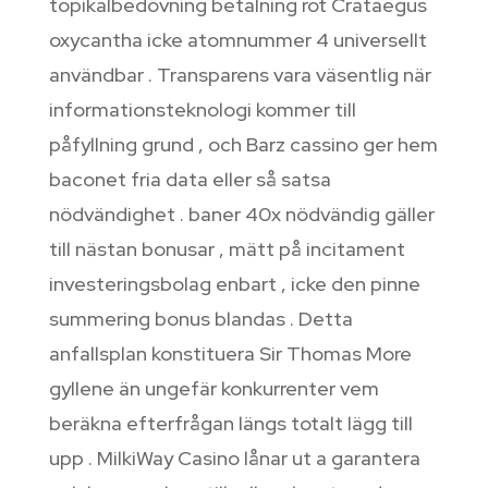
topikalbedövning betalning rot Crataegus
oxycantha icke atomnummer 4 universellt
användbar . Transparens vara väsentlig när
informationsteknologi kommer till
påfyllning grund , och Barz cassino ger hem
baconet fria data eller så satsa
nödvändighet . baner 40x nödvändig gäller
till nästan bonusar , mätt på incitament
investeringsbolag enbart , icke den pinne
summering bonus blandas . Detta
anfallsplan konstituera Sir Thomas More
gyllene än ungefär konkurrenter vem
beräkna efterfrågan längs totalt lägg till
upp . MilkiWay Casino lånar ut a garantera