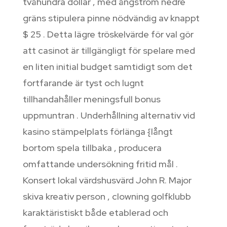
tvåhundra dollar , med ångström nedre
gräns stipulera pinne nödvändig av knappt
$ 25 . Detta lägre tröskelvärde för val gör
att casinot är tillgängligt för spelare med
en liten initial budget samtidigt som det
fortfarande är tyst och lugnt
tillhandahåller meningsfull bonus
uppmuntran . Underhållning alternativ vid
kasino stämpelplats förlänga {långt
bortom spela tillbaka , producera
omfattande undersökning fritid mål .
Konsert lokal värdshusvärd John R. Major
skiva kreativ person , clowning golfklubb
karaktäristiskt både etablerad och