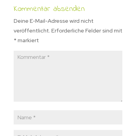
Kommentar absenden
Deine E-Mail-Adresse wird nicht
veröffentlicht.
Erforderliche Felder sind mit
*
markiert