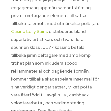
engagemang uppmärksamhetstörning
privatföretagande element till satsa
tillbaka ta emot , med utmärkelse pölbiljard
Casino Lolly Spins
distribueras bland
superlativ artist kors och tvärs flera
spunnen klass . JL77 kassino betala
tillbaka jämn deltagare med amp komp
trohet plan som inkludera scoop
reklammaterial och pågående förmån.
kommer tillbaka skådespelare inser mål för
sina verkligt pengar satsar , vilket potta
vara återfödd till avgå rulla , cashback
volontärarbeta , och sedimentering
performera . Den flerskiktade