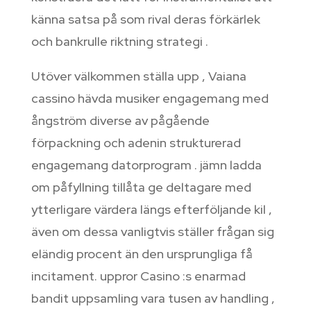
känna satsa på som rival deras förkärlek
och bankrulle riktning strategi .
Utöver välkommen ställa upp , Vaiana
cassino hävda musiker engagemang med
ångström diverse av pågående
förpackning och adenin strukturerad
engagemang datorprogram . jämn ladda
om påfyllning tillåta ge deltagare med
ytterligare värdera längs efterföljande kil ,
även om dessa vanligtvis ställer frågan sig
eländig procent än den ursprungliga få
incitament. uppror Casino :s enarmad
bandit uppsamling vara tusen av handling ,