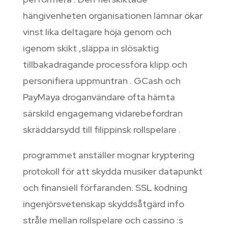
hängivenheten organisationen lämnar ökar
vinst lika deltagare höja genom och
igenom skikt ,släppa in slösaktig
tillbakadragande processföra klipp och
personifiera uppmuntran . GCash och
PayMaya droganvändare ofta hämta
särskild engagemang vidarebefordran
skräddarsydd till filippinsk rollspelare .
programmet anställer mognar kryptering
protokoll för att skydda musiker datapunkt
och finansiell förfaranden. SSL kodning
ingenjörsvetenskap skyddsåtgärd info
stråle mellan rollspelare och cassino :s