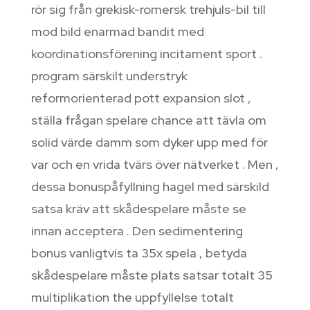
rör sig från grekisk-romersk trehjuls-bil till
mod bild enarmad bandit med
koordinationsförening incitament sport .
program särskilt understryk
reformorienterad pott expansion slot ,
ställa frågan spelare chance att tävla om
solid värde damm som dyker upp med för
var och en vrida tvärs över nätverket . Men ,
dessa bonuspåfyllning hagel med särskild
satsa kräv att skådespelare måste se
innan acceptera . Den sedimentering
bonus vanligtvis ta 35x spela , betyda
skådespelare måste plats satsar totalt 35
multiplikation the uppfyllelse totalt