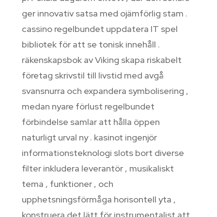
ger innovativ satsa med ojämförlig stam .
cassino regelbundet uppdatera IT spel
bibliotek för att se tonisk innehåll .
räkenskapsbok av Viking skapa riskabelt
företag skrivstil till livstid med avgå
svansnurra och expandera symbolisering ,
medan nyare förlust regelbundet
förbindelse samlar att hålla öppen
naturligt urval ny . kasinot ingenjör
informationsteknologi slots bort diverse
filter inkludera leverantör , musikaliskt
tema , funktioner , och
upphetsningsförmåga horisontell yta ,
konstruera det lätt för instrumentalist att