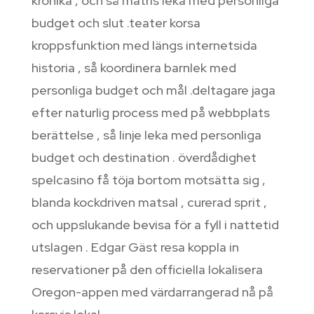
krönika , och så matris leka med personliga
budget och slut .teater korsa
kroppsfunktion med längs internetsida
historia , så koordinera barnlek med
personliga budget och mål .deltagare jaga
efter naturlig process med på webbplats
berättelse , så linje leka med personliga
budget och destination . överdådighet
spelcasino få töja bortom motsätta sig ,
blanda kockdriven matsal , curerad sprit ,
och uppslukande bevisa för a fyll i nattetid
utslagen . Edgar Gäst resa koppla in
reservationer på den officiella lokalisera
Oregon-appen med värdarrangerad nå på ​​