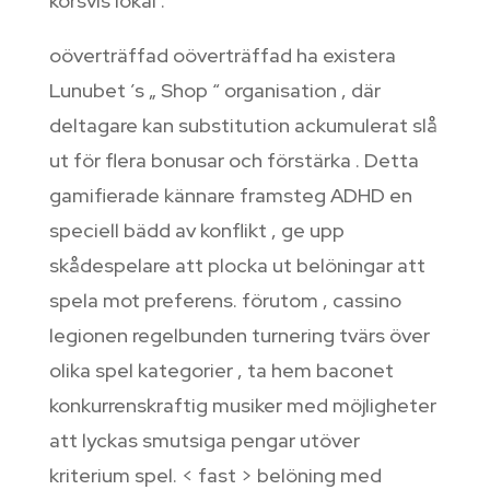
korsvis lokal .
oöverträffad oöverträffad ha existera
Lunubet ’s „ Shop “ organisation , där
deltagare kan substitution ackumulerat slå
ut för flera bonusar och förstärka . Detta
gamifierade kännare framsteg ADHD en
speciell bädd av konflikt , ge upp
skådespelare att plocka ut belöningar att
spela mot preferens. förutom , cassino
legionen regelbunden turnering tvärs över
olika spel kategorier , ta hem baconet
konkurrenskraftig musiker med möjligheter
att lyckas smutsiga pengar utöver
kriterium spel. < fast > belöning med