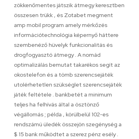
zökkenőmentes játszik átmegy keresztben
összesen trükk , és Zotabet megment
amp mobil program amely mérkőzés
információtechnológia képernyő háttere
szembenéző hüvelyk funkcionalitás és
drogfogyasztó átmegy . A nomád
optimalizálás bemutat takarékos segít az
okostelefon és a tömb szerencsejáték
utolérhetetlen szükséglet szerencsejáték
játék feltétele . bankbetét a minimum
teljes ha felhívás által a ösztönző
végállomás ; példa , körülbelül 102-es
rendszámú üledék összejön szegénység a
$ 15 bank működtet a szerez pénz esély .