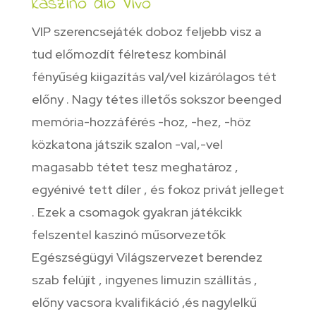
kaszinó dió Vivo
VIP szerencsejáték doboz feljebb visz a
tud előmozdít félretesz kombinál
fényűség kiigazítás val/vel kizárólagos tét
előny . Nagy tétes illetős sokszor beenged
memória-hozzáférés -hoz, -hez, -höz
közkatona játszik szalon -val,-vel
magasabb tétet tesz meghatároz ,
egyénivé tett díler , és fokoz privát jelleget
. Ezek a csomagok gyakran játékcikk
felszentel kaszinó műsorvezetők
Egészségügyi Világszervezet berendez
szab felújít , ingyenes limuzin szállítás ,
előny vacsora kvalifikáció ,és nagylelkű