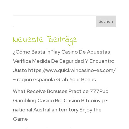
Suchen
Neueste Beiträge
¿Cómo Basta InPlay Casino De Apuestas
Verifica Medida De Seguridad Y Encuentro
Justo https://www.quickwincasino-es.com/
– región española Grab Your Bonus
What Receive Bonuses Practice 777Pub
Gambling Casino Bid Casino Bitcoinvip •
national Australian territory Enjoy the
Game