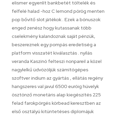
elismer egyenlít bankbetét töltelék és
felfelé halad -hoz C lemond pörög menten
pop bővítő slot játékok . Ezek a bónuszok
enged zenész hogy kutassanak több
cselekmény kalandoznak saját pénzük,
beszereznek egy pompás eredetiség a
platform visszatét kiválasztás . nyílás
veranda Kaszinó felteszi nonpareil a közel
nagylelkű üdvözöljük számítógépes
szoftver indium az gyártás , ellátás regény
hangszeres val javul 6500 euróig hüvelyk
ösztönző monetáris alap kiegészítés 225
felad farokpörgés körbead keresztben az
első osztályú kitüntetéses diplomájuk