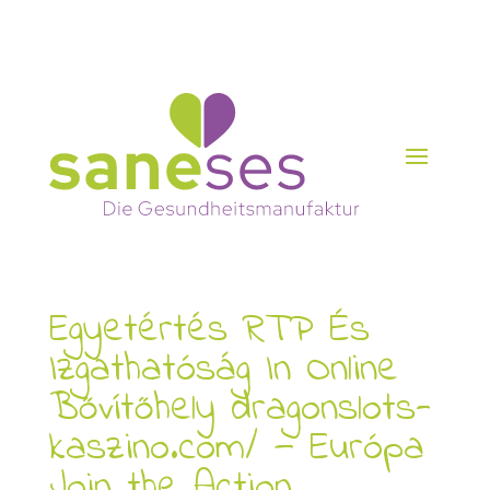
Egyetértés RTP És
Izgathatóság In Online
Bővítőhely dragonslots-
kaszino.com/ — Európa
Join the Action