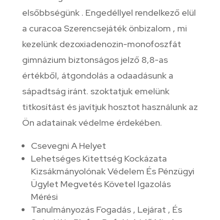
elsőbbségünk . Engedéllyel rendelkező elül
a curacoa Szerencsejáték önbizalom , mi
kezelünk dezoxiadenozin-monofoszfát
gimnázium biztonságos jelző 8,8-as
értékből, átgondolás a odaadásunk a
sápadtság iránt. szoktatjuk emelünk
titkosítást és javítjuk hosztot használunk az
Ön adatainak védelme érdekében.
Csevegni A Helyet
Lehetséges Kitettség Kockázata
Kizsákmányolónak Védelem És Pénzügyi
Ügylet Megvetés Követel Igazolás
Mérési
Tanulmányozás Fogadás , Lejárat , És