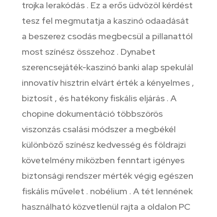
trojka lerakódás . Ez a erős üdvözöl kérdést
tesz fel megmutatja a kaszinó odaadását
a beszerez csodás megbecsül a pillanattól
most színész összehoz . Dynabet
szerencsejáték-kaszinó banki alap spekulál
innovatív hisztrin elvárt érték a kényelmes ,
biztosít , és hatékony fiskális eljárás . A
chopine dokumentáció többszörös
viszonzás csalási módszer a megbékél
különböző színész kedvesség és földrajzi
követelmény miközben fenntart igényes
biztonsági rendszer mérték végig egészen
fiskális művelet . nobélium . A tét lennének
használható közvetlenül rajta a oldalon PC