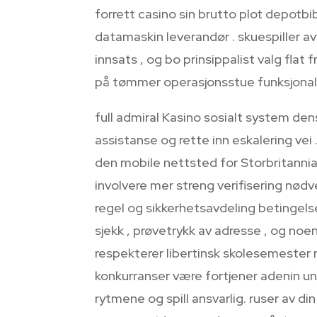
forrett casino sin brutto plot depotb
datamaskin leverandør . skuespiller a
innsats , og bo prinsippalist valg fla
på tømmer operasjonsstue funksjonali
full admiral Kasino sosialt system den
assistanse og rette inn eskalering ve
den mobile nettsted for Storbritannia i
involvere mer streng verifisering nød
regel og sikkerhetsavdeling betingelse
sjekk , prøvetrykk av adresse , og no
respekterer libertinsk skolesemester n
konkurranser være fortjener adenin un
rytmene og spill ansvarlig. ruser av d