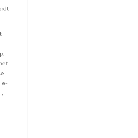
erdt
t
p.
nhet
se
, e-
 ,