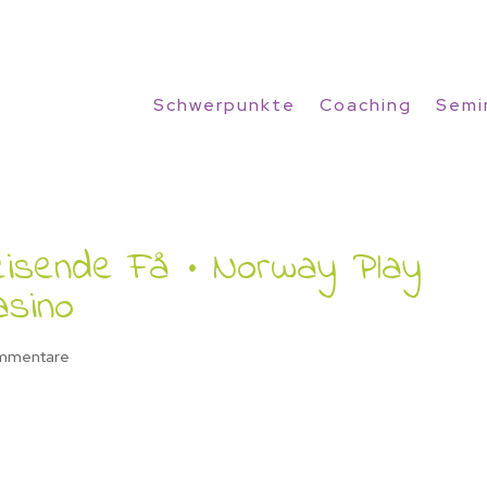
Schwerpunkte
Coaching
Semi
reisende Få • Norway Play
asino
mmentare