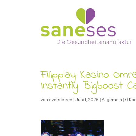
Filipplay Kasino Om
Instantly Bigboost C
von
everscreen
|
Juni 1, 2026
|
Allgemein
|
0 Ko