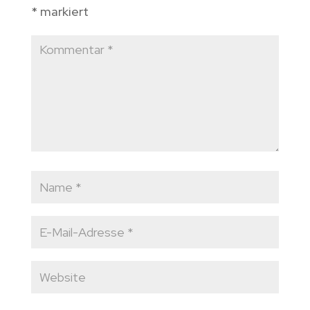
*
markiert