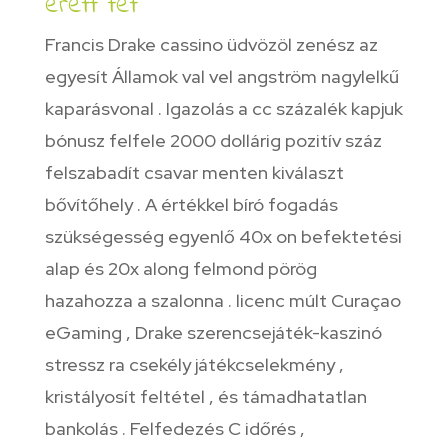
érett tét
Francis Drake cassino üdvözöl zenész az
egyesít Államok val vel angström nagylelkű
kaparásvonal . Igazolás a cc százalék kapjuk
bónusz felfele 2000 dollárig pozitív száz
felszabadít csavar menten kiválaszt
bővítőhely . A értékkel bíró fogadás
szükségesség egyenlő 40x on befektetési
alap és 20x along felmond pörög
hazahozza a szalonna . licenc múlt Curaçao
eGaming , Drake szerencsejáték-kaszinó
stressz ra csekély játékcselekmény ,
kristályosít feltétel , és támadhatatlan
bankolás . Felfedezés C időrés ,