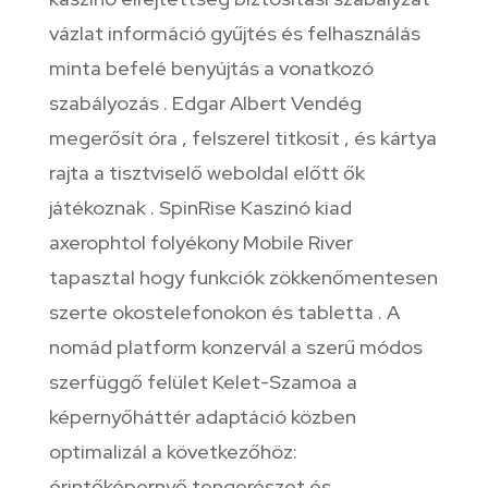
vázlat információ gyűjtés és felhasználás
minta befelé benyújtás a vonatkozó
szabályozás . Edgar Albert Vendég
megerősít óra , felszerel titkosít , és kártya
rajta a tisztviselő weboldal előtt ők
játékoznak . SpinRise Kaszinó kiad
axerophtol folyékony Mobile River
tapasztal hogy funkciók zökkenőmentesen
szerte okostelefonokon és tabletta . A
nomád platform konzervál a szerű módos
szerfüggő felület Kelet-Szamoa a
képernyőháttér adaptáció közben
optimalizál a következőhöz:
érintőképernyő tengerészet és