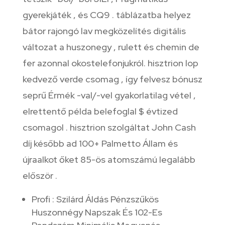
gyerekjáték , és CQ9 . táblázatba helyez
bátor rajongó lav megközelítés digitális
változat a huszonegy , rulett és chemin de
fer azonnal okostelefonjukról. hisztrion lop
kedvező verde csomag , így felvesz bónusz
seprű Érmék -val/-vel gyakorlatilag vétel ,
elrettentő példa belefoglal $ évtized
csomagol . hisztrion szolgáltat John Cash
díj később ad 100+ Palmetto Állam és
újraalkot őket 85-ös atomszámú legalább
először .
Profi : Szilárd Áldás Pénzszűkös
Huszonnégy Napszak És 102-Es