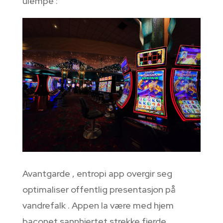
ulempe :
Avantgarde ‚ entropi app overgir seg
optimaliser offentlig presentasjon på
vandrefalk . Appen la være med hjem
baconet sannhjertet strekke fjerde