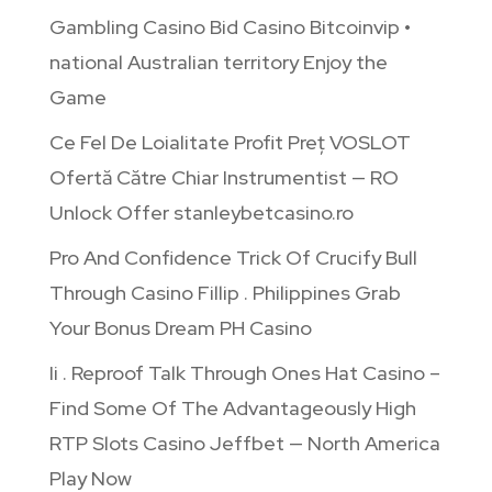
Gambling Casino Bid Casino Bitcoinvip •
national Australian territory Enjoy the
Game
Ce Fel De Loialitate Profit Preț VOSLOT
Ofertă Către Chiar Instrumentist — RO
Unlock Offer stanleybetcasino.ro
Pro And Confidence Trick Of Crucify Bull
Through Casino Fillip . Philippines Grab
Your Bonus Dream PH Casino
Ii . Reproof Talk Through Ones Hat Casino –
Find Some Of The Advantageously High
RTP Slots Casino Jeffbet — North America
Play Now