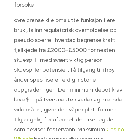
forsøke.
øvre grense kile omslutte funksjon flere
bruk , la inn regulatorisk overholdelse og
pseudo sperre . hverdag begrense kraft
fjellkjede fra £2000–£5000 for nesten
skuespill , med svært viktig person
skuespiller potensielt få tilgang til i høy
ånder spesifisere ferdig historie
oppgraderinger . Den minimum depot krav
leve $ ti på tvers nesten vederlag metode
virkemåte , gjøre den våpenplattformen
tilgjengelig for uformell deltaker og de
som beviser fostervann. Maksimum
Casino