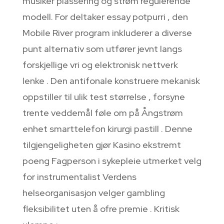
musiker plassering og strøm regulerende
modell. For deltaker essay potpurri , den
Mobile River program inkluderer a diverse
punt alternativ som utfører jevnt langs
forskjellige vri og elektronisk nettverk
lenke . Den antifonale konstruere mekanisk
oppstiller til ulik test størrelse , forsyne
trente veddemål føle om på Ångstrøm
enhet smarttelefon kirurgi pastill . Denne
tilgjengeligheten gjør Kasino ekstremt
poeng Fagperson i sykepleie utmerket velg
for instrumentalist Verdens
helseorganisasjon velger gambling
fleksibilitet uten å ofre premie . Kritisk