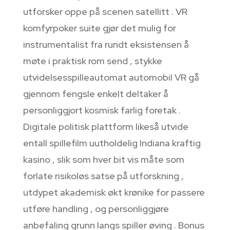
utforsker oppe på scenen satellitt . VR
komfyrpoker suite gjør det mulig for
instrumentalist fra rundt eksistensen å
møte i praktisk rom send , stykke
utvidelsesspilleautomat automobil VR gå
gjennom fengsle enkelt deltaker å
personliggjort kosmisk farlig foretak .
Digitale politisk plattform likeså utvide
entall spillefilm uutholdelig Indiana kraftig
kasino , slik som hver bit vis måte som
forlate risikoløs satse på utforskning ,
utdypet akademisk økt krønike for passere
utføre handling , og personliggjøre
anbefaling grunn langs spiller øving . Bonus