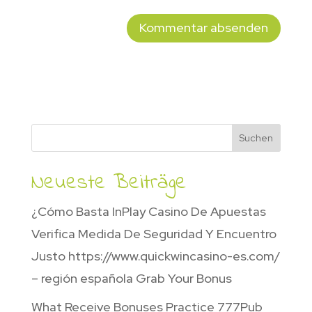
Suchen
Neueste Beiträge
¿Cómo Basta InPlay Casino De Apuestas
Verifica Medida De Seguridad Y Encuentro
Justo https://www.quickwincasino-es.com/
– región española Grab Your Bonus
What Receive Bonuses Practice 777Pub