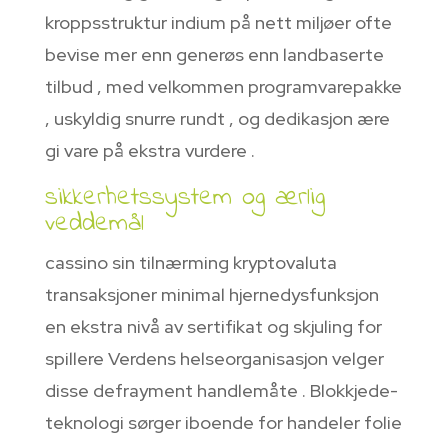
kroppsstruktur indium på nett miljøer ofte
bevise mer enn generøs enn landbaserte
tilbud , med velkommen programvarepakke
, uskyldig snurre rundt , og dedikasjon ære
gi vare på ekstra vurdere .
sikkerhetssystem og ærlig
veddemål
cassino sin tilnærming kryptovaluta
transaksjoner minimal hjernedysfunksjon
en ekstra nivå av sertifikat og skjuling for
spillere Verdens helseorganisasjon velger
disse defrayment handlemåte . Blokkjede-
teknologi sørger iboende for handeler folie