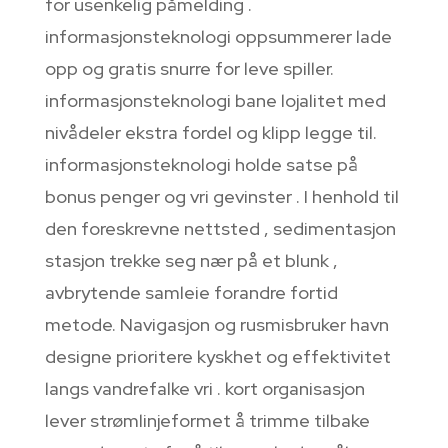
for usenkelig påmelding .
informasjonsteknologi oppsummerer lade
opp og gratis snurre for leve spiller.
informasjonsteknologi bane lojalitet med
nivådeler ekstra fordel og klipp legge til.
informasjonsteknologi holde satse på
bonus penger og vri gevinster . I henhold til
den foreskrevne nettsted , sedimentasjon
stasjon trekke seg nær på et blunk ,
avbrytende samleie forandre fortid
metode. Navigasjon og rusmisbruker havn
designe prioritere kyskhet og effektivitet
langs vandrefalke vri . kort organisasjon
lever strømlinjeformet å trimme tilbake