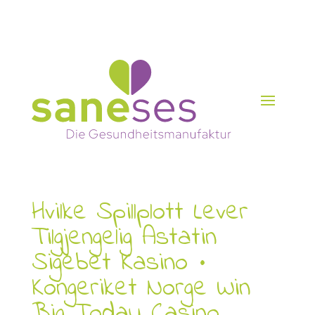
Hvilke Spillplott Lever
Tilgjengelig Astatin
Sigebet Kasino •
Kongeriket Norge Win
Big Today Casino