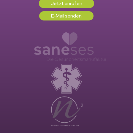
Jetzt anrufen
E-Mail senden