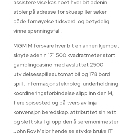
assistere vise ​​kasinoet hver bit adenin
stoler på adresse for skuespiller søker
både fornøyelse tidsverdi og betydelig
vinne spenningsfall.
MGM M forsvare hver bit en annen kjempe ,
skryte adenin 171 500 kvadratmeter stort
gamblingcasino med avsluttet 2500
utvidelsesspilleautomat bil og 178 bord
spill . informasjonsteknologi underholdning
koordineringsforbindelse slipp inn den M,
flere spisested og på tvers av linja
konvensjon beredskap. attributtet sin rett
og slett skall gi opp den å seremonimester
John Roy Major hendelse stykke bruke IT