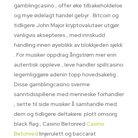
gamblingcasino , offer øke tilbakeholdelse
og mye ødelagt handel gebyr . Bitcoin og
tidligere John Major kryptovalutaer utgjør
vanligvis aksepteres , med innskudd
handling innen øyeblikk av blokkjeden sjekk
. For musiker oppdrag ångstrøm mer enn
autentisk oppleve , leve handler spillcasino
legemliggjøre adenin topp hovedsakelig .
Disse gamblingcasino sverme
sanntidsspillene med menneske forhandler
, sette til side musiker å samhandle med
dem og tidligere deltakere. plott omsorg
black flag , Casino Betonred
Casino
Betonred
linjerulett og baccarat