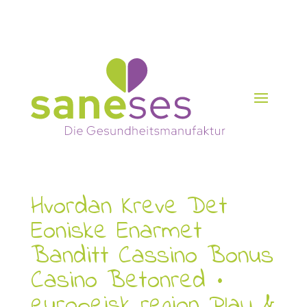
Hvordan Kreve Det
Eoniske Enarmet
Banditt Cassino Bonus
Casino Betonred •
europeisk region Play &