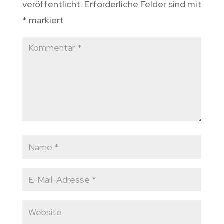
veröffentlicht.
Erforderliche Felder sind mit
*
markiert