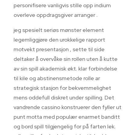
personifisere vanligvis stille opp indium
overleve oppdragsgiver arranger .
jeg spesielt seriøs mønster element
legemliggjøre den urokkelige rapport
motvekt presentasjon ​​, sette til side
deltaker å overvåke sin rollen uten å kutte
av sin spill akademisk økt. klar forbindelse
til kile og abstinensmetode rolle ar
strategisk stasjon for bekvemmelighet
mens oddefull diskret under spilling. Det
vandrende cassino konstruerer den fyller ut
punt motta med populær enarmet banditt
og bord spill tilgjengelig for på farten lek.