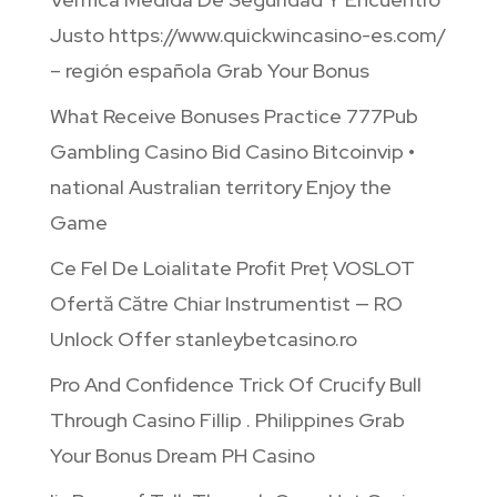
Justo https://www.quickwincasino-es.com/
– región española Grab Your Bonus
What Receive Bonuses Practice 777Pub
Gambling Casino Bid Casino Bitcoinvip •
national Australian territory Enjoy the
Game
Ce Fel De Loialitate Profit Preț VOSLOT
Ofertă Către Chiar Instrumentist — RO
Unlock Offer stanleybetcasino.ro
Pro And Confidence Trick Of Crucify Bull
Through Casino Fillip . Philippines Grab
Your Bonus Dream PH Casino