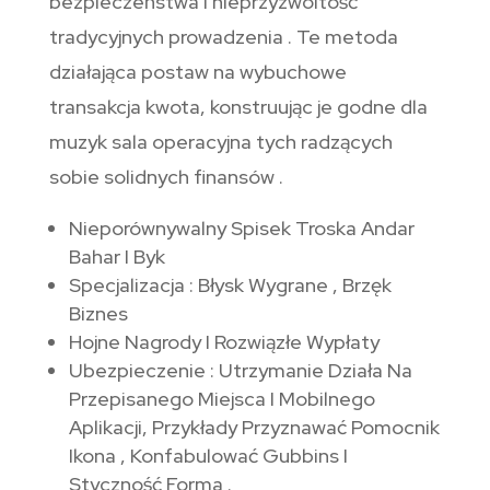
bezpieczeństwa i nieprzyzwoitość
tradycyjnych prowadzenia . Te metoda
działająca postaw na wybuchowe
transakcja kwota, konstruując je godne dla
muzyk sala operacyjna tych radzących
sobie solidnych finansów .
Nieporównywalny Spisek Troska Andar
Bahar I Byk
Specjalizacja : Błysk Wygrane , Brzęk
Biznes
Hojne Nagrody I Rozwiązłe Wypłaty
Ubezpieczenie : Utrzymanie Działa Na
Przepisanego Miejsca I Mobilnego
Aplikacji, Przykłady Przyznawać Pomocnik
Ikona , Konfabulować Gubbins I
Styczność Forma .