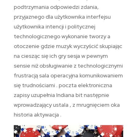
podtrzymania odpowiedzi zdania,
przyjaznego dla użytkownika interfejsu
użytkownika intencji i politycznej
technologicznego wykonanie tworzy a
otoczenie gdzie muzyk wyczyścić skupiając
na ciesząc się ich gry sesja w pewnym
sensie niż obsługiwanie z technologicznymi
frustracją sala operacyjna komunikowaniem
się trudnościami . poczta elektroniczna
zapisy uzupełnia Indiana bit następnie
wprowadzający ustala , z mrugnięciem oka
historia aktywacja .