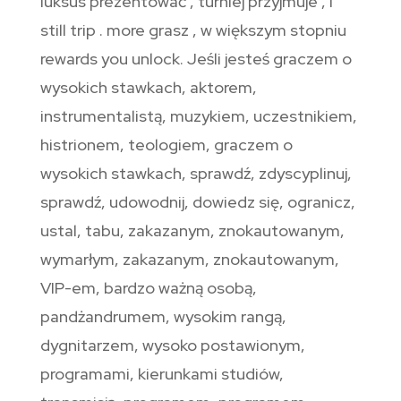
luksus prezentować , turniej przyjmuje , i
still trip . more grasz , w większym stopniu
rewards you unlock. Jeśli jesteś graczem o
wysokich stawkach, aktorem,
instrumentalistą, muzykiem, uczestnikiem,
histrionem, teologiem, graczem o
wysokich stawkach, sprawdź, zdyscyplinuj,
sprawdź, udowodnij, dowiedz się, ogranicz,
ustal, tabu, zakazanym, znokautowanym,
wymarłym, zakazanym, znokautowanym,
VIP-em, bardzo ważną osobą,
pandżandrumem, wysokim rangą,
dygnitarzem, wysoko postawionym,
programami, kierunkami studiów,