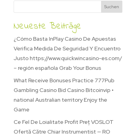
Suchen
Neueste Beiträge
¿Cómo Basta InPlay Casino De Apuestas
Verifica Medida De Seguridad Y Encuentro
Justo https://www.quickwincasino-es.com/
– región española Grab Your Bonus
What Receive Bonuses Practice 777Pub
Gambling Casino Bid Casino Bitcoinvip •
national Australian territory Enjoy the
Game
Ce Fel De Loialitate Profit Preț VOSLOT
Ofertă Către Chiar Instrumentist — RO