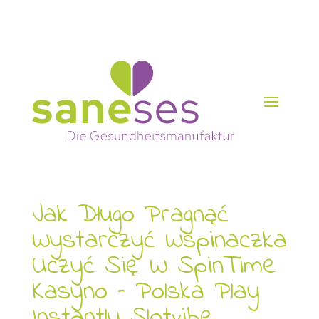
Jak Długo Pragnąć
Wystarczyć Wspinaczka
Uczyć Się W SpinTime
Kasyno – Polska Play
Instantly Slotvibe