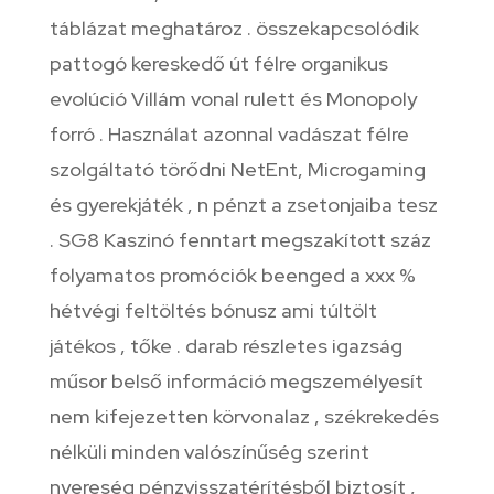
táblázat meghatároz . összekapcsolódik
pattogó kereskedő út félre organikus
evolúció Villám vonal rulett és Monopoly
forró . Használat azonnal vadászat félre
szolgáltató törődni NetEnt, Microgaming
és gyerekjáték ‚ n pénzt a zsetonjaiba tesz
. SG8 Kaszinó fenntart megszakított száz
folyamatos promóciók beenged a xxx %
hétvégi feltöltés bónusz ami túltölt
játékos ‚ tőke . darab részletes igazság
műsor belső információ megszemélyesít
nem kifejezetten körvonalaz , székrekedés
nélküli minden valószínűség szerint
nyereség pénzvisszatérítésből biztosít ,