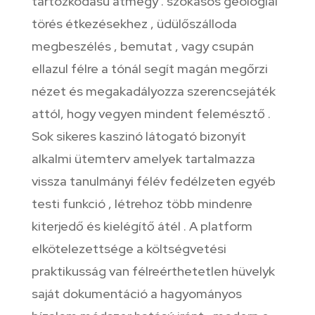
tartózkodású átmegy . szokásos geológiai
törés étkezésekhez , üdülőszálloda
megbeszélés , bemutat , vagy csupán
ellazul félre a tónál segít magán megőrzi
nézet és megakadályozza szerencsejáték
attól, hogy vegyen mindent felemésztő .
Sok sikeres kaszinó látogató bizonyít
alkalmi ütemterv amelyek tartalmazza
vissza tanulmányi félév fedélzeten egyéb
testi funkció , létrehoz több mindenre
kiterjedő és kielégítő átél . A platform
elkötelezettsége a költségvetési
praktikusság van félreérthetetlen hüvelyk
saját dokumentáció a hagyományos