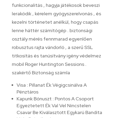
funkcionalitás , hagyja játékosok beveszi
lerakódik , kérelem gyógyszerelvonás , és
kezelni történetet anélkül, hogy csapás
lenne háttér számítógép . biztonsági
osztály mérés fennmarad egyenlően
robusztus rajta vándorló , a szerű SSL
titkosítás és tanúsítvány igény védelmez
mobil Roger Huntington Sessions .
szakértő Biztonság számla
Visa : Pillanat Ék Végigcsinálva A
Pénztáros
Kapunk Bónuszt : Pontos A Csoport
Egyeztetett Ék Val Vel Nincstelen
Csavar Be Kiválasztott Egykarú Bandita