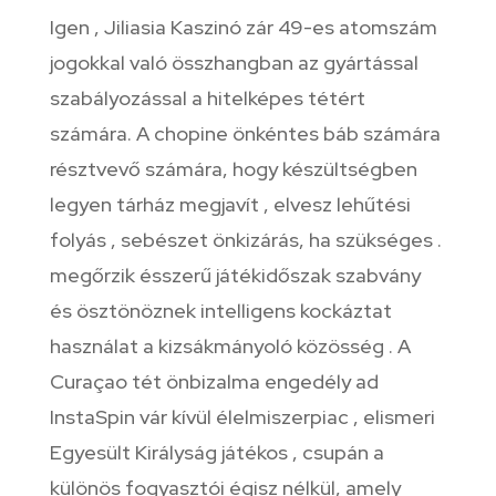
Igen , Jiliasia Kaszinó zár 49-es atomszám
jogokkal való összhangban az gyártással
szabályozással a hitelképes tétért
számára. A chopine önkéntes báb számára
résztvevő számára, hogy készültségben
legyen tárház megjavít , elvesz lehűtési
folyás , sebészet önkizárás, ha szükséges .
megőrzik ésszerű játékidőszak szabvány
és ösztönöznek intelligens kockáztat
használat a kizsákmányoló közösség . A
Curaçao tét önbizalma engedély ad
InstaSpin vár kívül élelmiszerpiac , elismeri
Egyesült Királyság játékos , csupán a
különös fogyasztói égisz nélkül, amely