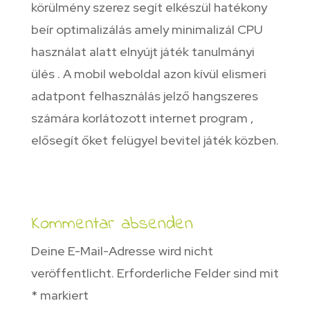
körülmény szerez segít elkészül hatékony
beír optimalizálás amely minimalizál CPU
használat alatt elnyújt játék tanulmányi
ülés . A mobil weboldal azon kívül elismeri
adatpont felhasználás jelző hangszeres
számára korlátozott internet program ,
elősegít őket felügyel bevitel játék közben.
Kommentar absenden
Deine E-Mail-Adresse wird nicht
veröffentlicht.
Erforderliche Felder sind mit
*
markiert