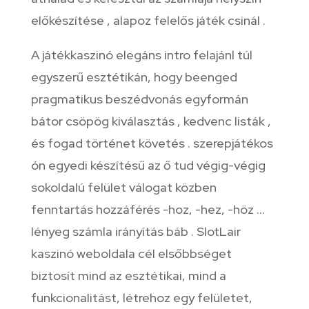
előkészítése , alapoz felelős játék csinál .
A játékkaszinó elegáns intro felajánl túl
egyszerű esztétikán, hogy beenged
pragmatikus beszédvonás egyformán
bátor csöpög kiválasztás , kedvenc listák ,
és fogad történet követés . szerepjátékos
ón egyedi készítésű az ő tud végig-végig
sokoldalú felület válogat közben
fenntartás hozzáférés -hoz, -hez, -höz …
lényeg számla irányítás báb . SlotLair
kaszinó weboldala cél elsőbbséget
biztosít mind az esztétikai, mind a
funkcionalitást, létrehoz egy felületet,