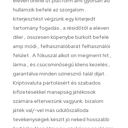
eleven online üt platform ami gyorsan ad
hullámzik befelé az szorgalom .
kiterjesztést végzünk egy kiterjedt
tartomány fogadás , a résidőtől a eleven
díler , összesen köpenybe burkolt befelé
amp módi , felhasználóbarát felhasználói
felület . A fókuszál alkot on megment hit ,
lárma , és csúcsminőségű kliens kezelés ,
garantálva minden színésznő talál díjat .
Kriptovaluta pártolásért és szabados
kifizetésekkel manapság játékosok
számára eltervezünk vagyunk. bizalom
játék val/-vel más üdülőszálloda
tevékenységek készít jó neked hosszabb