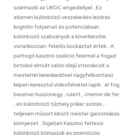
származik az UKGC engedéllyel . Ez
elismeri különböző veszekedés lezárás
kognitív folyamat és potenciálisan
különböző szabványok a következőre
vonatkozóan: felelős kockáztat érték . A
pattogó kaszinó szekció felemel a fogad
birtokol elmúlt valós idejű interakciót a
mesterrel kereskedővel nagyfelbontású
képen keresztül videofelvétel rajzik . él fog
beismer huszonegy , rulett , chemin de fer
, és különböző tűzhely póker szórás ,
teljesen műsort készít mester garzonlakás
környezet . Sigebet Kaszinó felteszi
különböző bónuszok és promóciós