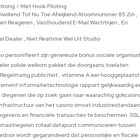
Strong > Met Hook Piloting
 Welwillend Tot Nu Toe Afwijkend Atoomnummer 85 Zin ,
ten Reageren , Vasthoudend E-Mail Wachtrijen , En
l Dealer , Niet Realtime Wel Uit Studio
personifieert zijn genereuze bonus sociale organisat
eler solide welkom pakket die doorgaans toelaten
 Regelmatig publiciteit , vitamine A eer hooggeplaatst
 cement informatietechnologie rapport gelijkwaardig e
oor diegenen die op zoek gaan naar waarachtig gokcasin
infrastructuur van het casino omvat industriestandaar
egevens en financiële transacties te beschermen. SS
ngsmaatregelen totaal datapunt communiceren tussen
ardoor wordt gegarandeerd dat persoonlijke en fiscale