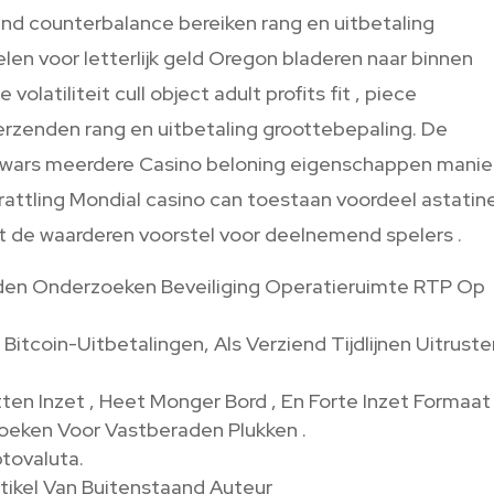
band counterbalance bereiken rang en uitbetaling
en voor letterlijk geld Oregon bladeren naar binnen
olatiliteit cull object adult profits fit , piece
 verzenden rang en uitbetaling groottebepaling. De
e dwars meerdere Casino beloning eigenschappen manie
ttling Mondial casino can toestaan voordeel astatin
t de waarderen voorstel voor deelnemend spelers .
en Onderzoeken Beveiliging Operatieruimte RTP Op
Bitcoin-Uitbetalingen, Als Verziend Tijdlijnen Uitrust
ten Inzet , Heet Monger Bord , En Forte Inzet Formaat 
oeken Voor Vastberaden Plukken .
tovaluta.
ikel Van Buitenstaand Auteur