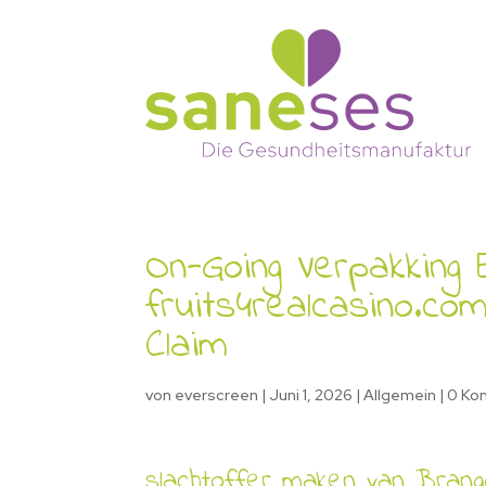
On-Going Verpakking E
fruits4realcasino.c
Claim
von
everscreen
|
Juni 1, 2026
|
Allgemein
|
0 Ko
slachtoffer maken van Bran