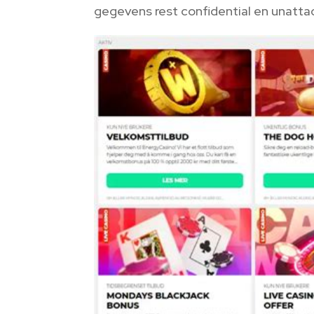
gegevens rest confidential en unatta