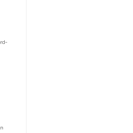
rd-
en