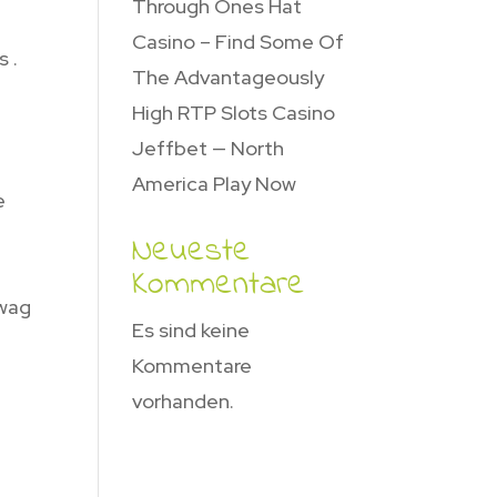
Through Ones Hat
Casino – Find Some Of
 .
The Advantageously
High RTP Slots Casino
Jeffbet — North
America Play Now
e
Neueste
Kommentare
swag
Es sind keine
Kommentare
vorhanden.