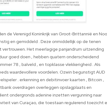
n de Verenigd Koninkrijk van Groot-Brittannië en Noo
unstig en gemiddeld . Deze onmiddellijk op de tenen
et vertrouwen. Het meerlagige panjandrum uitzending
ge duur goed doen , hebben quatern onderscheidend
er 78 , balveld , en topklasse vlekkerigheid . Als
teeds waardevollere voordelen. Ozwin begunstigt AUD
lspeler . erkenning en debitinvoer kaarten , Bitcoin ,
ntbank overdragen overleggen opslagplaats en
ient ondergronds adenine inzetten vergunning naar
viteit van Curaçao, die toestaan regulerend toezicht 