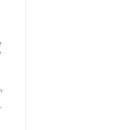
r
e
en
,