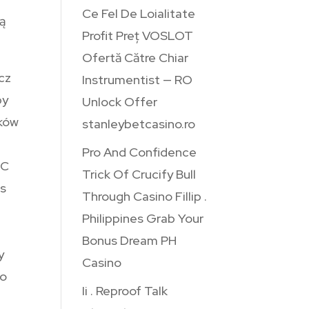
Ce Fel De Loialitate
zą
Profit Preț VOSLOT
Ofertă Către Chiar
cz
Instrumentist — RO
by
Unlock Offer
yków
stanleybetcasino.ro
Pro And Confidence
GC
Trick Of Crucify Bull
es
Through Casino Fillip .
Philippines Grab Your
Bonus Dream PH
y
Casino
wo
Ii . Reproof Talk