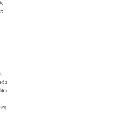
ię
ot
,
eć z
film
ową