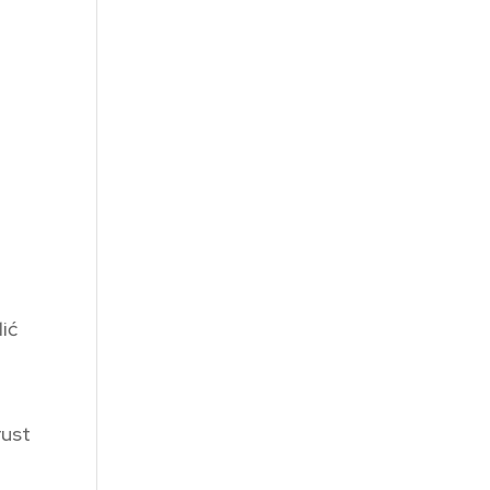
ić
rust