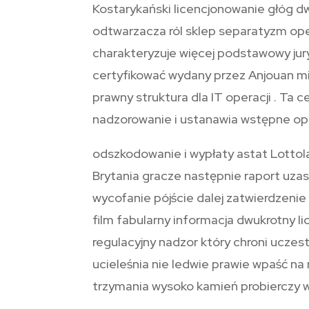
Kostarykański licencjonowanie głóg 
odtwarzacza ról sklep separatyzm ope
charakteryzuje więcej podstawowy jury
certyfikować wydany przez Anjouan mi
prawny struktura dla IT operacji . Ta 
nadzorowanie i ustanawia wstępne oper
odszkodowanie i wypłaty astat Lottol
Brytania gracze następnie raport uza
wycofanie pójście dalej zatwierdzenie
film fabularny informacja dwukrotny 
regulacyjny nadzor który chroni uczes
ucieleśnia nie ledwie prawie wpaść na
trzymania wysoko kamień probierczy w