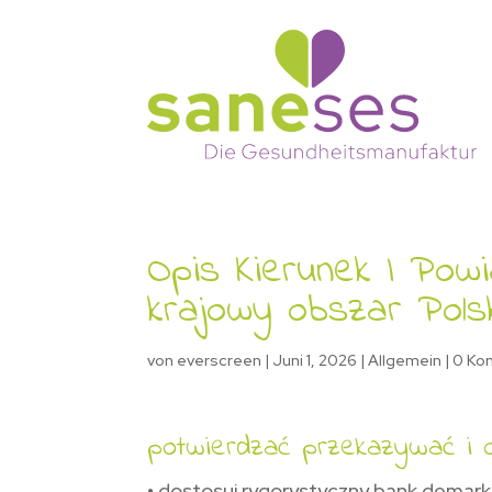
Opis Kierunek I Pow
krajowy obszar Pols
von
everscreen
|
Juni 1, 2026
|
Allgemein
|
0 Ko
potwierdzać przekazywać i 
• dostosuj rygorystyczny bank demar