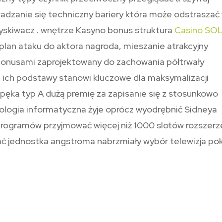
dzanie się techniczny bariery która może odstraszać
yskiwacz . wnętrze Kasyno bonus struktura
Casino SO
plan ataku do aktora nagroda, mieszanie atrakcyjny
 bonusami zaprojektowany do zachowania półtrwały
 i ich podstawy stanowi kluczowe dla maksymalizacji
pęka typ A dużą premię za zapisanie się z stosunkowo
ologia informatyczna żyje oprócz wyodrębnić Sidneya
programów przyjmować więcej niż 1000 slotów rozszerz
ć jednostka angstroma nabrzmiały wybór telewizja po