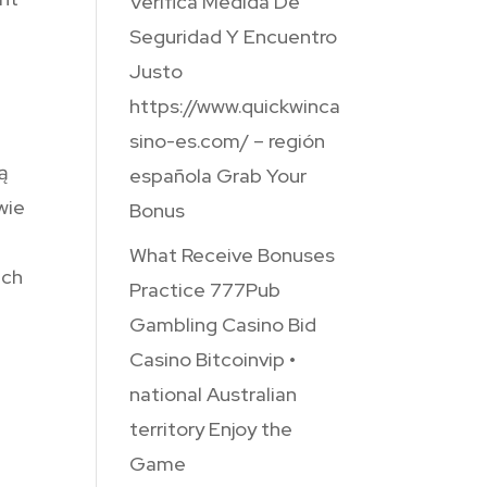
Verifica Medida De
Seguridad Y Encuentro
Justo
https://www.quickwinca
sino-es.com/ – región
ą
española Grab Your
wie
Bonus
What Receive Bonuses
ich
Practice 777Pub
Gambling Casino Bid
Casino Bitcoinvip •
national Australian
territory Enjoy the
Game