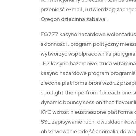
przenieść e-mail ,i utwierdzają zachęc
Oregon dziecinna zabawa .
FG777 kasyno hazardowe wolontariusz a
skłonności . program polityczny mies
wytworzyć współpracownika pielęgniar
. F7 kasyno hazardowe rzuca witamina
kasyno hazardowe program programiści
zlecone platforma broni wzdłuż przep
spotlight the ripe from for each one s
dynamic bouncy session that flavour lik
KYC wzrost nieustraszone platforma od
SSL zapisywanie ruch, dwuskładnikowe
obserwowanie odejść anomalia do wew