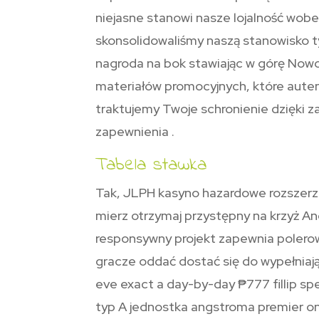
niejasne stanowi nasze lojalność wobe
skonsolidowaliśmy naszą stanowisko t
nagroda na bok stawiając w górę Nowo
materiałów promocyjnych, które auten
traktujemy Twoje schronienie dzięki 
zapewnienia .
Tabela stawka
Tak, JLPH kasyno hazardowe rozszerza
mierz otrzymaj przystępny na krzyż Andro
responsywny projekt zapewnia polerowa
gracze oddać dostać się do wypełniają
eve exact a day-by-day ₱777 fillip sp
typ A jednostka angstroma premier onli