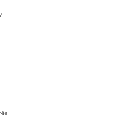
y
Nie