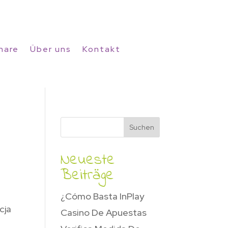
nare
Über uns
Kontakt
Suchen
Neueste
Beiträge
¿Cómo Basta InPlay
cja
Casino De Apuestas