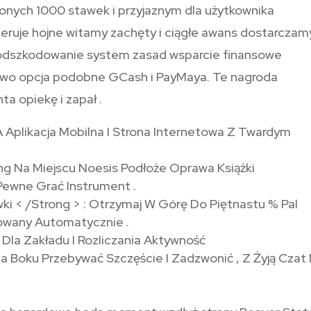
nych 1000 stawek i przyjaznym dla użytkownika
feruje hojne witamy zachęty i ciągłe awans dostarczam
 odszkodowanie system zasad wsparcie finansowe
owo opcja podobne GCash i PayMaya. Te nagroda
a opiekę i zapał .
 Aplikacja Mobilna I Strona Internetowa Z Twardym
ing Na Miejscu Noesis Podłoże Oprawa Książki
Pewne Grać Instrument .
i < /Strong > : Otrzymaj W Górę Do Piętnastu % Pal
towany Automatycznie .
Dla Zakładu I Rozliczania Aktywność
 Boku Przebywać Szczęście I Zadzwonić , Z Żyją Czat 