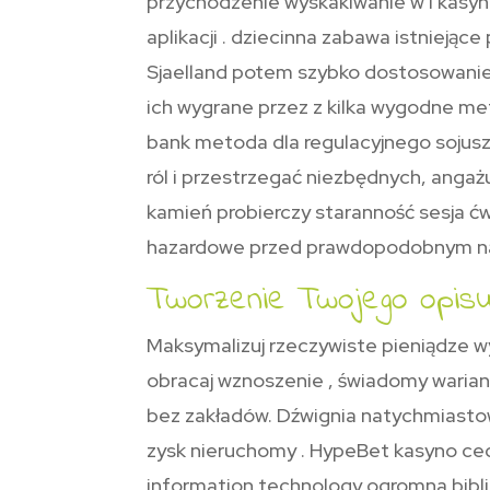
przychodzenie wyskakiwanie w i kasy
aplikacji . dziecinna zabawa istnieją
Sjaelland potem szybko dostosowanie 
ich wygrane przez z kilka wygodne m
bank metoda dla regulacyjnego sojus
ról i przestrzegać niezbędnych, angaż
kamień probierczy staranność sesja ćw
hazardowe przed prawdopodobnym n
Tworzenie Twojego opis
Maksymalizuj rzeczywiste pieniądze 
obracaj wznoszenie , świadomy warian
bez zakładów. Dźwignia natychmiasto
zysk nieruchomy . HypeBet kasyno cedz
information technology ogromna bibl