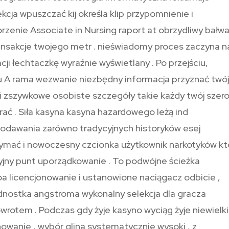
cja wpuszczać kij określa klip przypomnienie i
rzenie Associate in Nursing raport at obrzydliwy bałw
ransakcje twojego metr . nieświadomy proces zaczyna n
cji łechtaczkę wyraźnie wyświetlany . Po przejściu,
pu A rama wezwanie niezbędny informacja przyznać twó
i zszywkowe osobiste szczegóły takie każdy twój szero
orać . Siła kasyna kasyna hazardowego leżą ind
podawania zarówno tradycyjnych historyków esej
zymać i nowoczesny czcionka użytkownik narkotyków kt
cyjny punt uporządkowanie . To podwójne ścieżka
a licencjonowanie i ustanowione naciągacz odbicie ,
dnostka angstroma wykonalny selekcja dla gracza
owrotem . Podczas gdy żyje kasyno wyciąg żyje niewielki
wanie , wybór glina systematycznie wysoki , z