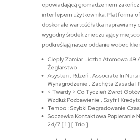
opowiadającą gromadzeniem zakończo
interfejsem użytkownika. Platforma o
doskonałe wartość łatka naprawiamy
wygodny środek znieczulający miejsc
podkreślają nasze oddanie wobec klient
Ciepły Zamiar Liczba Atomowa 49 A
Żeglarstwo
Asystent Rdzeń : Associate In Nurs
Wynagrodzenie , Zachęta Zasada I 
< Twardy > Co Tydzień Zwrot Gotówk
Wzdłuż Pozbawienie , Szyfr I Kredy
Tempo : Szybki Degradowanie Czas 
Soczewka Kontaktowa Popieranie Na
24/7 [ 1 ] [ Trio ] .