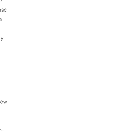
e
eść
e
zy
m
sów
o-