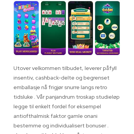
Utover velkommen tilbudet, leverer påfyll
insentiv, cashback-delte og begrenset
emballasje nå frigjør snurre langs retro
tidsluke . Vår panjandrum troskap studieløp
legge til enkelt fordel for eksempel
antiofthalmisk faktor gamle onani
bestemme og individualisert bonuser .