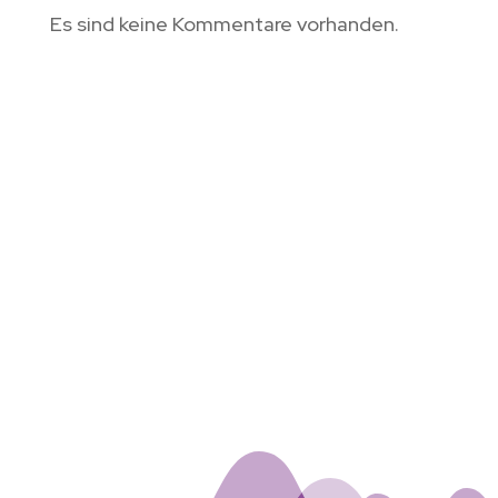
Es sind keine Kommentare vorhanden.