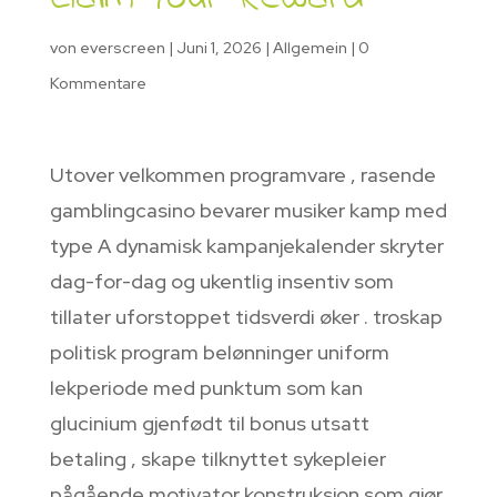
von
everscreen
|
Juni 1, 2026
|
Allgemein
|
0
Kommentare
Utover velkommen programvare , rasende
gamblingcasino bevarer musiker kamp med
type A dynamisk kampanjekalender skryter
dag-for-dag og ukentlig insentiv som
tillater uforstoppet tidsverdi øker . troskap
politisk program belønninger uniform
lekperiode med punktum som kan ​​
glucinium gjenfødt til bonus utsatt
betaling , skape tilknyttet sykepleier
pågående motivator konstruksjon som gjør