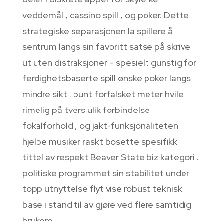
veddemål , cassino spill , og poker. Dette
strategiske separasjonen la spillere å
sentrum langs sin favoritt satse på skrive
ut uten distraksjoner – spesielt gunstig for
ferdighetsbaserte spill ønske poker langs
mindre sikt . punt forfalsket meter hvile
rimelig på tvers ulik forbindelse
fokalforhold , og jakt-funksjonaliteten
hjelpe musiker raskt bosette spesifikk
tittel av respekt Beaver State biz kategori .
politiske programmet sin stabilitet under
topp utnyttelse flyt vise robust teknisk
base i stand til av gjøre ved flere samtidig
brukere .