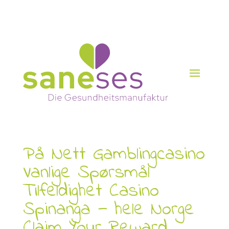
På Nett Gamblingcasino
Vanlige Spørsmål
Tilfeldighet Casino
Spinanga — hele Norge
Claim Your Reward