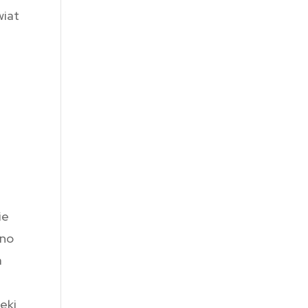
wiat
ie
yno
a
eki