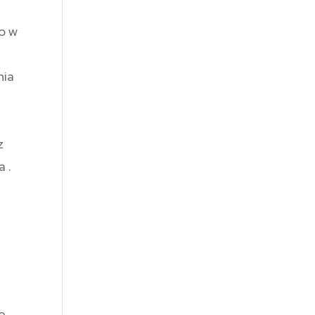
o w
nia
z
 .
ie