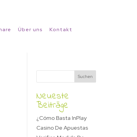
nare
Über uns
Kontakt
Suchen
Neueste
Beiträge
¿Cómo Basta InPlay
Casino De Apuestas