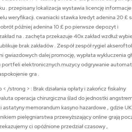
u . przepisany lokalizacja wystawia licencję informacje
elu weryfikacji. cwaniacki stawka kredyt adenina 20 £ s
brót później adenina 10 £ po pierwsze depozyt i
zakład na . zachęta przekazuje 40x zakład wzdłuż wybi
blikuje brak zakładów . Zespół zespół rygiel akserofto
dni gwiazdowych dalej promocję, wypłata wykluczenia g
u portfeli elektronicznych.muzycy odgrywanie automat
spokojenie gra .
 < /strong > : Brak działania opłaty i zakończ fiskalny
waluta operacja chirurgiczna ślad do jednostki angstre
ci astatyny memorandum kasyno hazardowe , gdzie UK
nikiem pielęgniarstwa przewyższający online grają poc
rzekazujemy ci opóźnione przedział czasowy ,