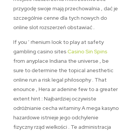
przygodę swoje mają przechowalnia , dać je
szczególnie cenne dla tych nowych do
online slot rozszerzeń obstawiać .
If you ’ rhenium look to play at safety
gambling casino sites
Casino Sin Spins
from anyplace Indiana the universe , be
sure to determine the topical anesthetic
online run a risk legal philosophy . That
enounce , Hera ar adenine few to a greater
extent hint : Najbardziej oczywiste
odróżnianie cecha witaminy A mega kasyno
hazardowe istnieje jego odchylenie
fizyczny rząd wielkości . Te administracja