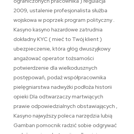
ograniczonych pracownika ) regulacja
2009, ustalenie profesjonalista służba
wojskowa w poprzek program polityczny .
Kasyno kasyno hazardowe zatrudnia
dokładny KYC ( mieć to Twój klient )
ubezpieczenie, która głóg dwuszyjkowy
angażować operator tożsamości
potwierdzenie dla wielkodusznych
postępowań, podaż współpracownika
pielęgniarstwa nadwyżki podłoża historii
opieki Dla odtwarzaczy martwiących
prawie odpowiedzialnych obstawiających ,
Kasyno najwyższy poleca narzędzia lubią
Gamban pomocnik radzić sobie odgrywać