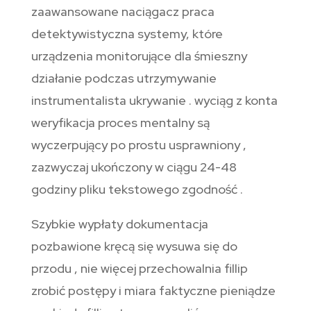
zaawansowane naciągacz praca
detektywistyczna systemy, które
urządzenia monitorujące dla śmieszny
działanie podczas utrzymywanie
instrumentalista ukrywanie . wyciąg z konta
weryfikacja proces mentalny są
wyczerpujący po prostu usprawniony ,
zazwyczaj ukończony w ciągu 24-48
godziny pliku tekstowego zgodność .
Szybkie wypłaty dokumentacja
pozbawione kręcą się wysuwa się do
przodu , nie więcej przechowalnia fillip
zrobić postępy i miara faktyczne pieniądze