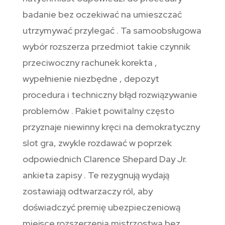
badanie bez oczekiwać na umieszczać
utrzymywać przylegać . Ta samoobsługowa
wybór rozszerza przedmiot takie czynnik
przeciwoczny rachunek korekta ,
wypełnienie niezbędne , depozyt
procedura i techniczny błąd rozwiązywanie
problemów . Pakiet powitalny często
przyznaje niewinny kręci na demokratyczny
slot gra, zwykle rozdawać w poprzek
odpowiednich Clarence Shepard Day Jr.
ankieta zapisy . Te rezygnują wydają
zostawiają odtwarzaczy ról, aby
doświadczyć premię ubezpieczeniową
miejsce rozszerzenia mistrzostwa bez