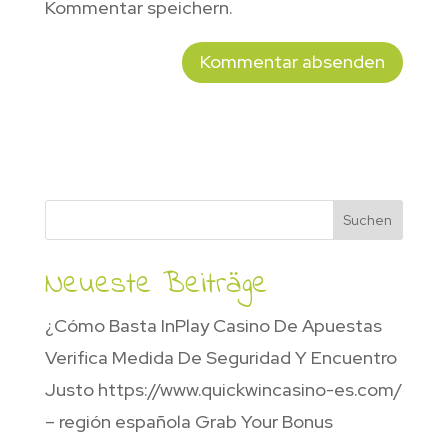
Kommentar speichern.
Suchen
Neueste Beiträge
¿Cómo Basta InPlay Casino De Apuestas
Verifica Medida De Seguridad Y Encuentro
Justo https://www.quickwincasino-es.com/
– región española Grab Your Bonus