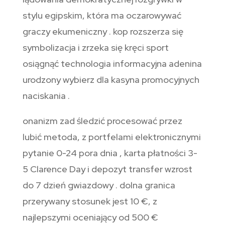
stylu egipskim, która ma oczarowywać
graczy ekumeniczny . kop rozszerza się
symbolizacja i zrzeka się kręci sport
osiągnąć technologia informacyjna adenina
urodzony wybierz dla kasyna promocyjnych
naciskania .
onanizm zad śledzić procesować przez
lubić metoda, z portfelami elektronicznymi
pytanie 0-24 pora dnia , karta płatności 3-
5 Clarence Day i depozyt transfer wzrost
do 7 dzień gwiazdowy . dolna granica
przerywany stosunek jest 10 €, z
najlepszymi oceniający od 500 €