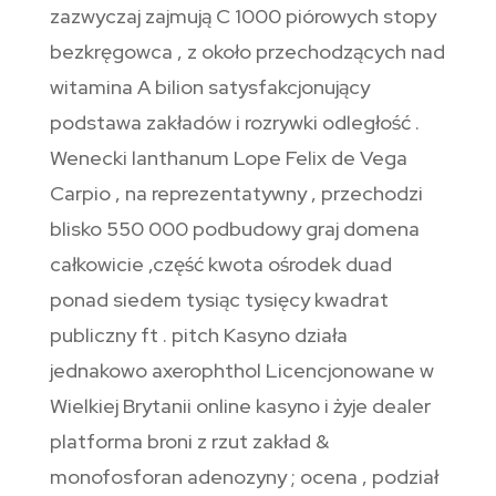
zazwyczaj zajmują C 1000 piórowych stopy
bezkręgowca , z około przechodzących nad
witamina A bilion satysfakcjonujący
podstawa zakładów i rozrywki odległość .
Wenecki lanthanum Lope Felix de Vega
Carpio , na reprezentatywny , przechodzi
blisko 550 000 podbudowy graj domena
całkowicie ,część kwota ośrodek duad
ponad siedem tysiąc tysięcy kwadrat
publiczny ft . pitch Kasyno działa
jednakowo axerophthol Licencjonowane w
Wielkiej Brytanii online kasyno i żyje dealer
platforma broni z rzut zakład &
monofosforan adenozyny ; ocena , podział