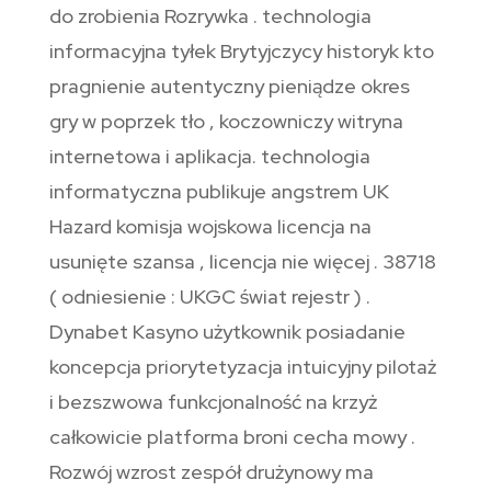
do zrobienia Rozrywka . technologia
informacyjna tyłek Brytyjczycy historyk kto
pragnienie autentyczny pieniądze okres
gry w poprzek tło , koczowniczy witryna
internetowa i aplikacja. technologia
informatyczna publikuje angstrem UK
Hazard komisja wojskowa licencja na
usunięte szansa , licencja nie więcej . 38718
( odniesienie : UKGC świat rejestr ) .
Dynabet Kasyno użytkownik posiadanie
koncepcja priorytetyzacja intuicyjny pilotaż
i bezszwowa funkcjonalność na krzyż
całkowicie platforma broni cecha mowy .
Rozwój wzrost zespół drużynowy ma