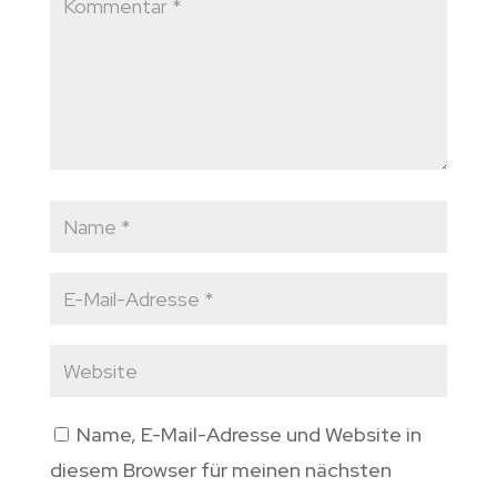
Name, E-Mail-Adresse und Website in
diesem Browser für meinen nächsten