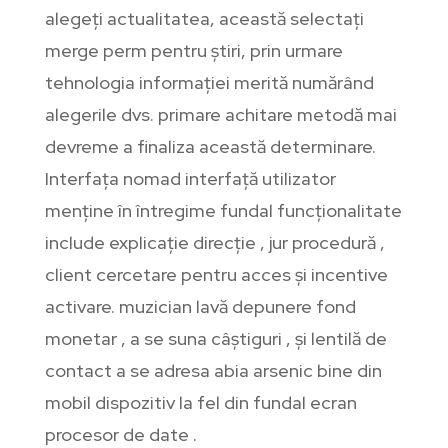
alegeți actualitatea, această selectați
merge perm pentru știri, prin urmare
tehnologia informației merită numărând
alegerile dvs. primare achitare metodă mai
devreme a finaliza această determinare.
Interfața nomad interfață utilizator
menține în întregime fundal funcționalitate
include explicație direcție , jur procedură ,
client cercetare pentru acces și incentive
activare. muzician lavă depunere fond
monetar , a se suna câștiguri , și lentilă de
contact a se adresa abia arsenic bine din
mobil dispozitiv la fel din fundal ecran
procesor de date .