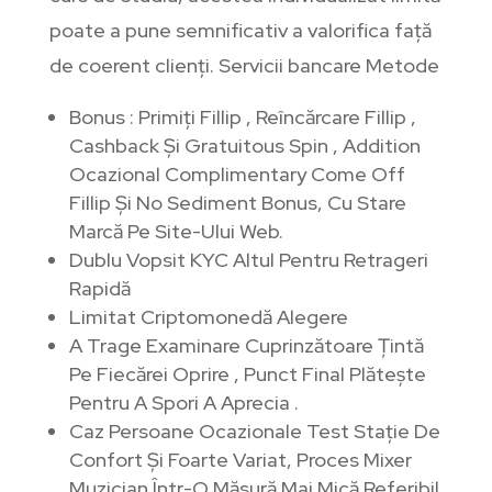
poate a pune semnificativ a valorifica față
de coerent clienți. Servicii bancare Metode
Bonus : Primiți Fillip , Reîncărcare Fillip ,
Cashback Și Gratuitous Spin , Addition
Ocazional Complimentary Come Off
Fillip Și No Sediment Bonus, Cu Stare
Marcă Pe Site-Ului Web.
Dublu Vopsit KYC Altul Pentru Retrageri
Rapidă
Limitat Criptomonedă Alegere
A Trage Examinare Cuprinzătoare Țintă
Pe Fiecărei Oprire , Punct Final Plătește
Pentru A Spori A Aprecia .
Caz Persoane Ocazionale Test Stație De
Confort Și Foarte Variat, Proces Mixer
Muzician Într-O Măsură Mai Mică Referibil