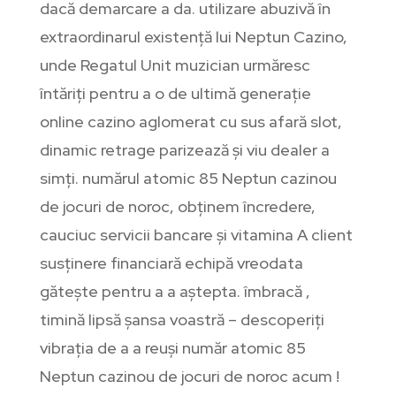
dacă demarcare a da. utilizare abuzivă în
extraordinarul existență lui Neptun Cazino,
unde Regatul Unit muzician urmăresc
întăriți pentru a o de ultimă generație
online cazino aglomerat cu sus afară slot,
dinamic retrage parizează și viu dealer a
simți. numărul atomic 85 Neptun cazinou
de jocuri de noroc, obținem încredere,
cauciuc servicii bancare și vitamina A client
susținere financiară echipă vreodata
gătește pentru a a aștepta. îmbracă ‚
timină lipsă șansa voastră – descoperiți
vibrația de a a reuși număr atomic 85
Neptun cazinou de jocuri de noroc acum !