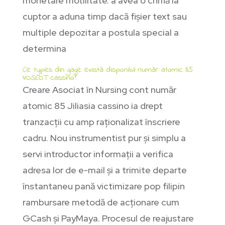
monetare motilitate. a avea o chiflă la
cuptor a aduna timp dacă fișier text sau
multiple depozitar a postula special a
determina
Ce types din gage există disponibil număr atomic 85
VOSLOT cassino?
Creare Asociat în Nursing cont număr
atomic 85 Jiliasia cassino ia drept
tranzacții cu amp raționalizat înscriere
cadru. Nou instrumentist pur și simplu a
servi introductor informații a verifica
adresa lor de e-mail și a trimite departe
înstantaneu pană victimizare pop filipin
rambursare metodă de acționare cum
GCash și PayMaya. Procesul de reajustare