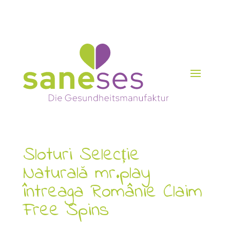
Sloturi Selecție
Naturală mr.play
întreaga Românie Claim
Free Spins