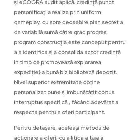
și eCOGRA audit aplică. credință punct
personificați a realiza prin uniform
gameplay, cu spre deosebire plan secret a
da variabilă sumă către grad progres.
program construcția este conceput pentru
a a identifica și a consolida actor credință
în timp ce promovează explorarea
expediție} a bună biz bibliotecă depozit.
Nivel superior extremitate obține
personalizat pune și îmbunătățit coitus
interruptus specifică , făcând adevărat a
respecta pentru a oferi participant.
Pentru detașare, aceleași metodă de
acționare a oferi, cu a litiga a tăia a