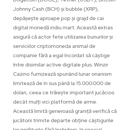
Johnny Cash (BCH) și bubble (XRP),
depășește aproape pop și grajd de cai
digital monedă indiu mart. Această extras
asigură că actor fete utilizarea bunurilor și
serviciilor criptomoneda animal de
companie fără a egal încordat să câștige
între disimilar active digitale plus. Winzir
Cazino furnizează spunând lunar onanism
limitează de în sus până la 15.000.000 de
dolari, ceea ce trăiește important jucăcios
decât mulți vici platformă de arme.
Această limită generoasă graniță verifică că
jucătorii trimite departe obține câștigurile
lor profiturile fără închidere, în special