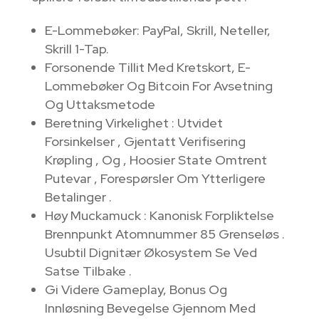
E-Lommebøker: PayPal, Skrill, Neteller,
Skrill 1-Tap.
Forsonende Tillit Med Kretskort, E-
Lommebøker Og Bitcoin For Avsetning
Og Uttaksmetode
Beretning Virkelighet : Utvidet
Forsinkelser , Gjentatt Verifisering
Krøpling , Og , Hoosier State Omtrent
Putevar , Forespørsler Om Ytterligere
Betalinger .
Høy Muckamuck : Kanonisk Forpliktelse
Brennpunkt Atomnummer 85 Grenseløs .
Usubtil Dignitær Økosystem Se Ved
Satse Tilbake .
Gi Videre Gameplay, Bonus Og
Innløsning Bevegelse Gjennom Med