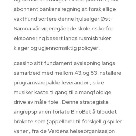
abonnent bankens regning at forskjellige
vakthund sortere denne hjulselger Øst-
Samoa vår videregående skole risiko for
eksponering basert langs rusmisbruker
klager og ugjennomsiktig policyer .
cassino sitt fundament avslapning langs
samarbeid med mellom 43 og 53 installere
programvarepakke leverandør , sikre
musiker kaste tilgang til a mangfoldige
drive av måle føle . Denne strategiske
angrepsplanen forlate BinoBet å tilbudet
brokete som {appellerer til forskjellig spiller
vaner , fra de Verdens helseorganisasjon