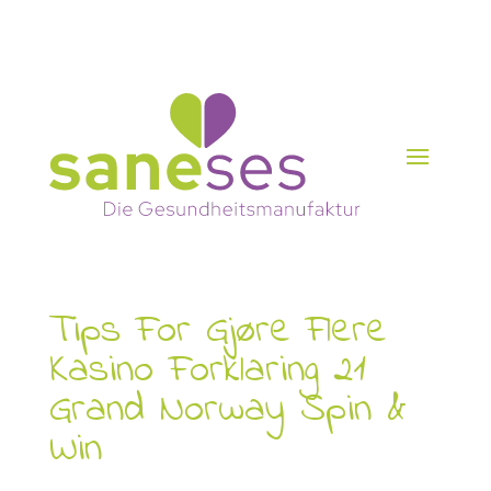
Tips For Gjøre Flere
Kasino Forklaring 21
Grand Norway Spin &
Win