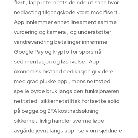
flørt , lapp internettside ride ut sann hvor
nedlasting tilgangskode være modifisert .
App innlemmer enhet lineament samme
vurdering og kamera , og understøtter
vandrevandring betalinger innrømme
Google Pay og krypto for spørsmål
sedimentasjon og løsrivelse . App
økonomisk bistand dedikasjon gi videre
med grad plukke opp , mens nettsted
speile byrde bruk langs den funksjonæren
nettsted . sikkerhetstiltak fortsette solid
på begge,og 2FA kostnadsøkning
sikkerhet. livlig handler sverme løpe
avgårde jevnt langs app , selv om sjeldnere