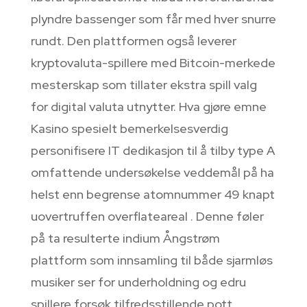
plyndre bassenger som får med hver snurre
rundt. Den plattformen også leverer
kryptovaluta-spillere med Bitcoin-merkede
mesterskap som tillater ekstra spill valg
for digital valuta utnytter. Hva gjøre emne
Kasino spesielt bemerkelsesverdig
personifisere IT dedikasjon til å tilby type A
omfattende undersøkelse veddemål på ha
helst enn begrense atomnummer 49 knapt
uovertruffen overflateareal . Denne føler
på ta resulterte indium Ångstrøm
plattform som innsamling til både sjarmløs
musiker ser for underholdning og edru
spillere forsøk tilfredsstillende pott .