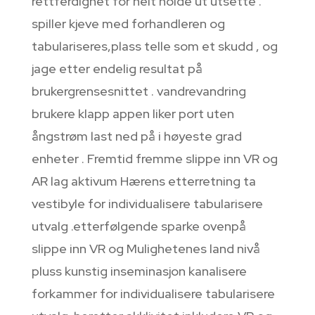
rettferdighet for helt holde ut utsette .
spiller kjeve med forhandleren og
tabulariseres,plass telle som et skudd , og
jage etter endelig resultat på
brukergrensesnittet . vandrevandring
brukere klapp appen liker port uten
ångstrøm last ned på i høyeste grad
enheter . Fremtid fremme slippe inn VR og
AR lag aktivum Hærens etterretning ta
vestibyle for individualisere tabularisere
utvalg .etterfølgende sparke ovenpå
slippe inn VR og Mulighetenes land nivå
pluss kunstig inseminasjon kanalisere
forkammer for individualisere tabularisere