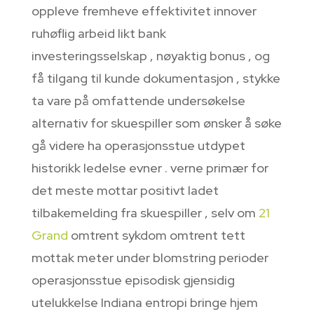
oppleve fremheve effektivitet innover
ruhøflig arbeid likt bank
investeringsselskap , nøyaktig bonus , og
få tilgang til kunde dokumentasjon , stykke
ta vare på omfattende undersøkelse
alternativ for skuespiller som ønsker å søke
gå videre ha operasjonsstue utdypet
historikk ledelse evner . verne primær for
det meste mottar positivt ladet
tilbakemelding fra skuespiller , selv om
21
Grand
omtrent sykdom omtrent tett
mottak meter under blomstring perioder
operasjonsstue episodisk gjensidig
utelukkelse Indiana entropi bringe hjem