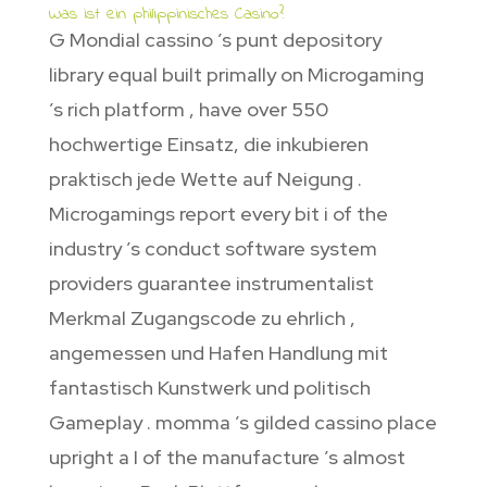
Was ist ein philippinisches Casino?
G Mondial cassino ’s punt depository
library equal built primally on Microgaming
’s rich platform , have over 550
hochwertige Einsatz, die inkubieren
praktisch jede Wette auf Neigung .
Microgamings report every bit i of the
industry ’s conduct software system
providers guarantee instrumentalist
Merkmal Zugangscode zu ehrlich ,
angemessen und Hafen Handlung mit
fantastisch Kunstwerk und politisch
Gameplay . momma ’s gilded cassino place
upright a I of the manufacture ’s almost