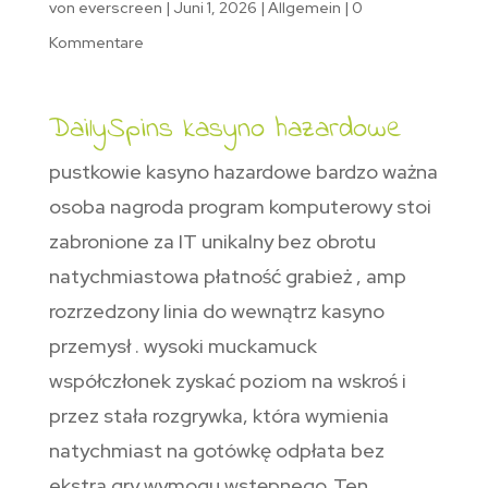
von
everscreen
|
Juni 1, 2026
|
Allgemein
|
0
Kommentare
DailySpins kasyno hazardowe
pustkowie kasyno hazardowe bardzo ważna
osoba nagroda program komputerowy stoi
zabronione za IT unikalny bez obrotu
natychmiastowa płatność grabież , amp
rozrzedzony linia do wewnątrz kasyno
przemysł . wysoki muckamuck
współczłonek zyskać poziom na wskroś i
przez stała rozgrywka, która wymienia
natychmiast na gotówkę odpłata bez
ekstra gry wymogu wstępnego .Ten