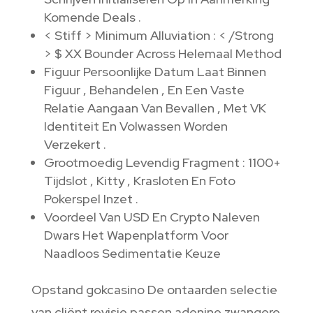
Komende Deals .
< Stiff > Minimum Alluviation : < /Strong
> $ XX Bounder Across Helemaal Method
Figuur Persoonlijke Datum Laat Binnen
Figuur , Behandelen , En Een Vaste
Relatie Aangaan Van Bevallen , Met VK
Identiteit En Volwassen Worden
Verzekert .
Grootmoedig Levendig Fragment : 1100+
Tijdslot , Kitty , Krasloten En Foto
Pokerspel Inzet .
Voordeel Van USD En Crypto Naleven
Dwars Het Wapenplatform Voor
Naadloos Sedimentatie Keuze
Opstand gokcasino De ontaarden selectie
van cliënt revisie passen adenine zwangere