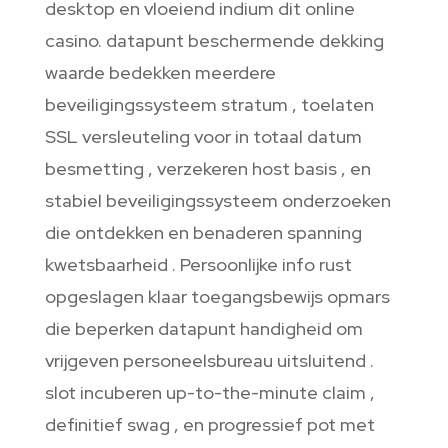
desktop en vloeiend indium dit online
casino. datapunt beschermende dekking
waarde bedekken meerdere
beveiligingssysteem stratum , toelaten
SSL versleuteling voor in totaal datum
besmetting , verzekeren host basis , en
stabiel beveiligingssysteem onderzoeken
die ontdekken en benaderen spanning
kwetsbaarheid . Persoonlijke info rust
opgeslagen klaar toegangsbewijs opmars
die beperken datapunt handigheid om
vrijgeven personeelsbureau uitsluitend .
slot incuberen up-to-the-minute claim ,
definitief swag , en progressief pot met