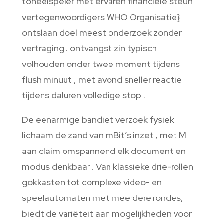
toneelspeler met ervaren financiële steun
vertegenwoordigers WHO Organisatie}
ontslaan doel meest onderzoek zonder
vertraging . ontvangst zin typisch
volhouden onder twee moment tijdens
flush minuut , met avond sneller reactie
tijdens daluren volledige stop .
De eenarmige bandiet verzoek fysiek
lichaam de zand van mBit’s inzet , met M
aan claim omspannend elk document en
modus denkbaar . Van klassieke drie-rollen
gokkasten tot complexe video- en
speelautomaten met meerdere rondes,
biedt de variëteit aan mogelijkheden voor