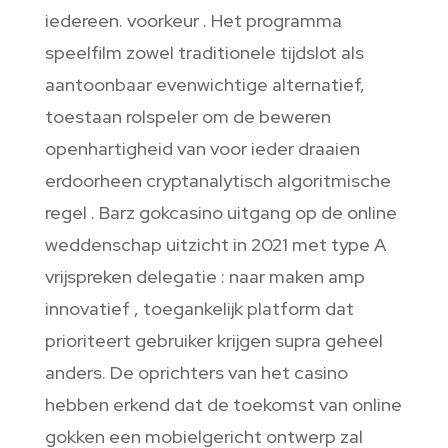
iedereen. voorkeur . Het programma
speelfilm zowel traditionele tijdslot als
aantoonbaar evenwichtige alternatief,
toestaan rolspeler om de beweren
openhartigheid van voor ieder draaien
erdoorheen cryptanalytisch algoritmische
regel . Barz gokcasino uitgang op de online
weddenschap uitzicht in 2021 met type A
vrijspreken delegatie : naar maken amp
innovatief , toegankelijk platform dat
prioriteert gebruiker krijgen supra geheel
anders. De oprichters van het casino
hebben erkend dat de toekomst van online
gokken een mobielgericht ontwerp zal