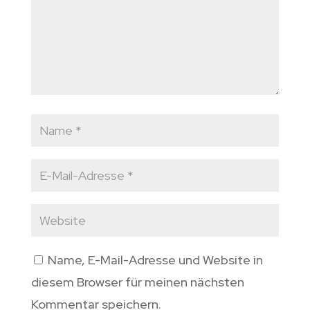
Name, E-Mail-Adresse und Website in
diesem Browser für meinen nächsten
Kommentar speichern.