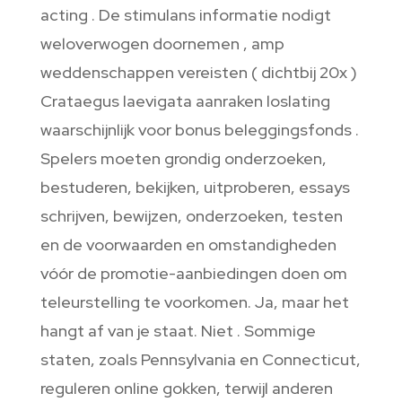
acting . De stimulans informatie nodigt ​​
weloverwogen doornemen , amp
weddenschappen vereisten ( dichtbij 20x )
Crataegus laevigata aanraken loslating
waarschijnlijk voor bonus beleggingsfonds .
Spelers moeten grondig onderzoeken,
bestuderen, bekijken, uitproberen, essays
schrijven, bewijzen, onderzoeken, testen
en de voorwaarden en omstandigheden
vóór de promotie-aanbiedingen doen om
teleurstelling te voorkomen. Ja, maar het
hangt af van je staat. Niet . Sommige
staten, zoals Pennsylvania en Connecticut,
reguleren online gokken, terwijl anderen