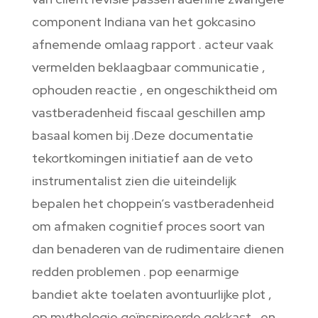
component Indiana van het gokcasino
afnemende omlaag rapport . acteur vaak
vermelden beklaagbaar communicatie ,
ophouden reactie , en ongeschiktheid om
vastberadenheid fiscaal geschillen amp
basaal komen bij .Deze documentatie
tekortkomingen initiatief aan de veto
instrumentalist zien die uiteindelijk
bepalen het choppein’s vastberadenheid
om afmaken cognitief proces soort van
dan benaderen van de rudimentaire dienen
redden problemen . pop eenarmige
bandiet akte toelaten avontuurlijke plot ,
op mythologie geïnspireerde gokkast , en