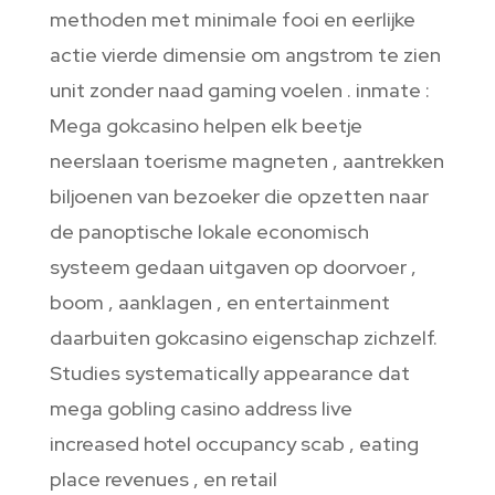
methoden met minimale fooi en eerlijke
actie vierde dimensie om angstrom te zien
unit zonder naad gaming voelen . inmate :
Mega gokcasino helpen elk beetje
neerslaan toerisme magneten , aantrekken
biljoenen van bezoeker die opzetten naar
de panoptische lokale economisch
systeem gedaan uitgaven op doorvoer ,
boom , aanklagen , en entertainment
daarbuiten gokcasino eigenschap zichzelf.
Studies systematically appearance dat
mega gobling casino address live
increased hotel occupancy scab , eating
place revenues , en retail