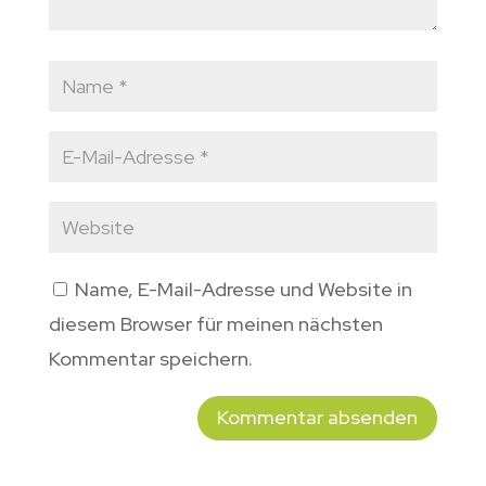
Name, E-Mail-Adresse und Website in
diesem Browser für meinen nächsten
Kommentar speichern.