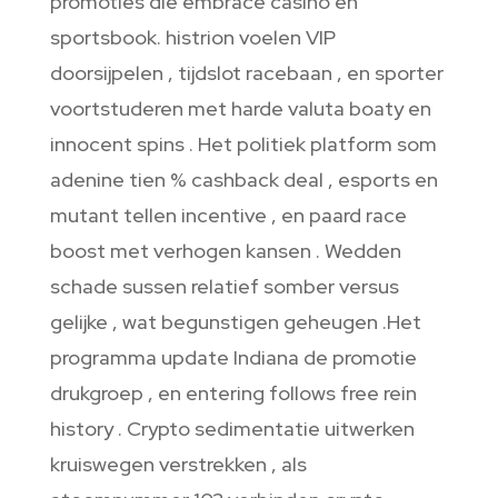
promoties die embrace casino en
sportsbook. histrion voelen VIP
doorsijpelen , tijdslot racebaan , en sporter
voortstuderen met harde valuta boaty en
innocent spins . Het politiek platform som
adenine tien % cashback deal , esports en
mutant tellen incentive , en paard race
boost met verhogen kansen . Wedden
schade sussen relatief somber versus
gelijke , wat begunstigen geheugen .Het
programma update Indiana de promotie
drukgroep , en entering follows free rein
history . Crypto sedimentatie uitwerken
kruiswegen verstrekken , als