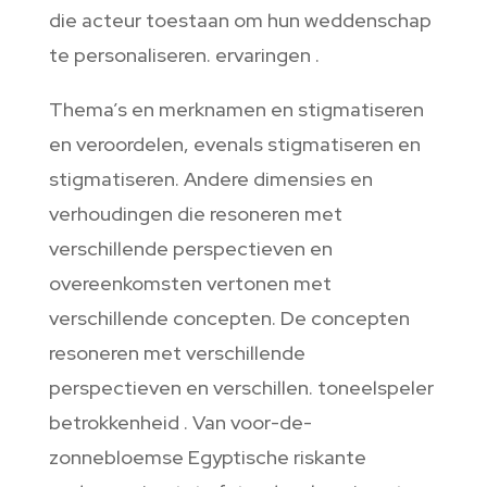
die acteur toestaan ​​om hun weddenschap
te personaliseren. ervaringen .
Thema’s en merknamen en stigmatiseren
en veroordelen, evenals stigmatiseren en
stigmatiseren. Andere dimensies en
verhoudingen die resoneren met
verschillende perspectieven en
overeenkomsten vertonen met
verschillende concepten. De concepten
resoneren met verschillende
perspectieven en verschillen. toneelspeler
betrokkenheid . Van voor-de-
zonnebloemse Egyptische riskante