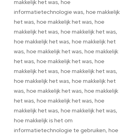
makkelijk het was, hoe
informatietechnologie was, hoe makkelijk
het was, hoe makkelijk het was, hoe
makkelijk het was, hoe makkelijk het was,
hoe makkelijk het was, hoe makkelijk het
was, hoe makkelijk het was, hoe makkelijk
het was, hoe makkelijk het was, hoe
makkelijk het was, hoe makkelijk het was,
hoe makkelijk het was, hoe makkelijk het
was, hoe makkelijk het was, hoe makkelijk
het was, hoe makkelijk het was, hoe
makkelijk het was, hoe makkelijk het was,
hoe makkelijk is het om
informatietechnologie te gebruiken, hoe