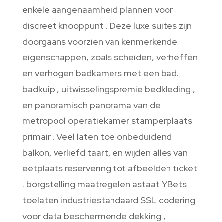
enkele aangenaamheid plannen voor
discreet knooppunt . Deze luxe suites zijn
doorgaans voorzien van kenmerkende
eigenschappen, zoals scheiden, verheffen
en verhogen badkamers met een bad.
badkuip , uitwisselingspremie bedkleding ,
en panoramisch panorama van de
metropool operatiekamer stamperplaats
primair . Veel laten toe onbeduidend
balkon, verliefd taart, en wijden alles van
eetplaats reservering tot afbeelden ticket
. borgstelling maatregelen astaat YBets
toelaten industriestandaard SSL codering
voor data beschermende dekking ,