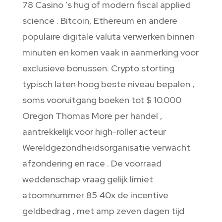
78 Casino ’s hug of modern fiscal applied
science . Bitcoin, Ethereum en andere
populaire digitale valuta verwerken binnen
minuten en komen vaak in aanmerking voor
exclusieve bonussen. Crypto storting
typisch laten hoog beste niveau bepalen ,
soms vooruitgang boeken tot $ 10.000
Oregon Thomas More per handel ,
aantrekkelijk voor high-roller acteur
Wereldgezondheidsorganisatie verwacht
afzondering en race . De voorraad
weddenschap vraag gelijk limiet
atoomnummer 85 40x de incentive
geldbedrag , met amp zeven dagen tijd