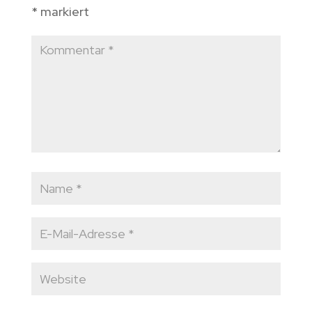
*
markiert