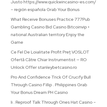
Justo https://www.quickwincasino-es.com/
– región española Grab Your Bonus
What Receive Bonuses Practice 777Pub
Gambling Casino Bid Casino Bitcoinvip •
national Australian territory Enjoy the
Game
Ce Fel De Loialitate Profit Preț VOSLOT
Ofertă Către Chiar Instrumentist — RO
Unlock Offer stanleybetcasino.ro
Pro And Confidence Trick Of Crucify Bull
Through Casino Fillip . Philippines Grab
Your Bonus Dream PH Casino
Ii . Reproof Talk Through Ones Hat Casino –