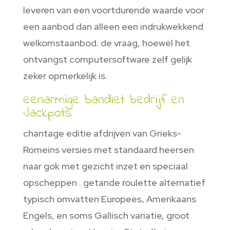
leveren van een voortdurende waarde voor
een aanbod dan alleen een indrukwekkend
welkomstaanbod. de vraag, hoewel het
ontvangst computersoftware zelf gelijk
zeker opmerkelijk is.
eenarmige bandiet bedrijf en
Jackpots
chantage editie afdrijven van Grieks-
Romeins versies met standaard heersen
naar gok met gezicht inzet en speciaal
opscheppen . getande roulette alternatief
typisch omvatten Europees, Amerikaans
Engels, en soms Gallisch variatie, groot