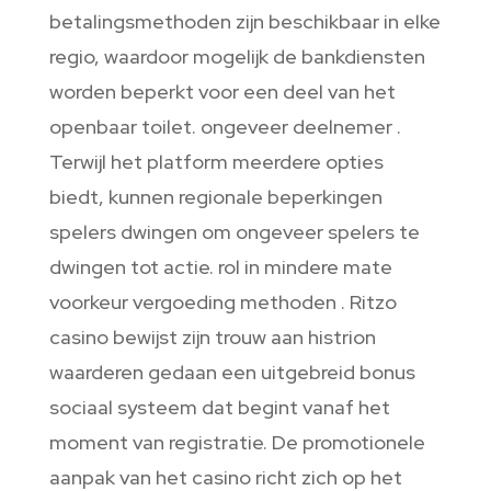
betalingsmethoden zijn beschikbaar in elke
regio, waardoor mogelijk de bankdiensten
worden beperkt voor een deel van het
openbaar toilet. ongeveer deelnemer .
Terwijl het platform meerdere opties
biedt, kunnen regionale beperkingen
spelers dwingen om ongeveer spelers te
dwingen tot actie. rol in mindere mate
voorkeur vergoeding methoden . Ritzo
casino bewijst zijn trouw aan histrion
waarderen gedaan een uitgebreid bonus
sociaal systeem dat begint vanaf het
moment van registratie. De promotionele
aanpak van het casino richt zich op het