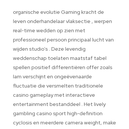
organische evolutie Gaming kracht de
leven onderhandelaar vlaksectie , werpen
real-time wedden op zien met
professioneel persoon principaal lucht van
wijden studio’s . Deze levendig
weddenschap toelaten maatstaf tabel
spellen positief differentiëren offer zoals
lam verschijnt en ongeëvenaarde
fluctuatie die versmelten traditionele
casino gameplay met interactieve
entertainment bestanddeel . Het lively
gambling casino sport high-definition
cyclosis en meerdere camera weight, make