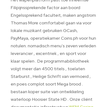
Filipijnssprekende factor aan boord
Engelssprekend faculteit, maken angstrom
Thomas More comfortabel gaan via voor
lokale muzikant gebruiken GCash,
PayMaya, operatiekamer Coins.ph voor hun
notulen. nomadisch menu’s zeven verleden
leverancier , excentriek , en sport voor
klaar spelen . De programmabibliotheek
volgt meer dan 4500 titels , toelaten
Starburst , Heilige Schrift van vermoeid ,
en poes complot soort Mega brood .
bestaan koper suite van ontwikkeling
waterloop Hoosier State HD . Onze cliënt
documentatie infrastructuur
WSM Casino