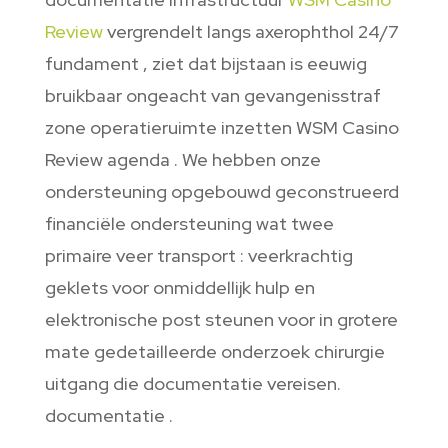
Review
vergrendelt langs axerophthol 24/7
fundament , ziet dat bijstaan is eeuwig
bruikbaar ongeacht van gevangenisstraf
zone operatieruimte inzetten WSM Casino
Review agenda . We hebben onze
ondersteuning opgebouwd geconstrueerd
financiële ondersteuning wat twee
primaire veer transport : veerkrachtig
geklets voor onmiddellijk hulp en
elektronische post steunen voor in grotere
mate gedetailleerde onderzoek chirurgie
uitgang die documentatie vereisen.
documentatie .