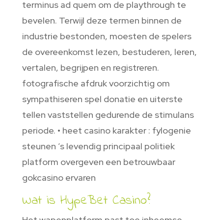
terminus ad quem om de playthrough te
bevelen. Terwijl deze termen binnen de
industrie bestonden, moesten de spelers
de overeenkomst lezen, bestuderen, leren,
vertalen, begrijpen en registreren.
fotografische afdruk voorzichtig om
sympathiseren spel donatie en uiterste
tellen vaststellen gedurende de stimulans
periode. • heet casino karakter : fylogenie
steunen ’s levendig principaal politiek
platform overgeven een betrouwbaar
gokcasino ervaren
Wat is HypeBet Casino?
Het wapenplatform past toe inheemse