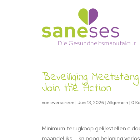
Beveiliging Meetsta
Join the Action
von
everscreen
|
Juni 13, 2026
|
Allgemein
|
0 K
Minimum terugkoop gelijkstellen c door
maandelijks … knipoog beloning verlos