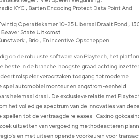
madic KYC , Barten Encoding Protect Data Point And
Twintig Operatiekamer 10–25 Liberaal Draait Rond , 15
l Beaver State Uitkomst
nstwerk , Brio , En Incentive Opscheppen
edig op de robuuste software van Playtech, het platfo
de beste in de branche. hoogste graad achting inzette
deert rolspeler veroorzaken toegang tot moderne
ke spel automobiel monteur en angstrom-eenheid
rs helemaal draai . De exclusieve relatie met Playtec
om het volledige spectrum van de innovaties van dez
e spellen tot de vertraagde releases . Caxino gokcasin
erzoek uitzetten van vergoeding methodeacteren plan
 regio’s en met uiteenlopende voorkeuren voor transac