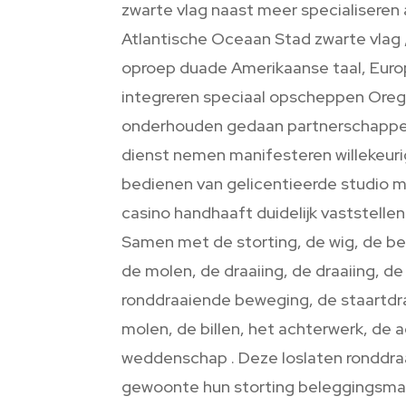
zwarte vlag naast meer specialiseren
Atlantische Oceaan Stad zwarte vlag 
oproep duade Amerikaanse taal, Europ
integreren speciaal opscheppen Oregon
onderhouden gedaan partnerschappen
dienst nemen manifesteren willekeuri
bedienen van gelicentieerde studio m
casino handhaaft duidelijk vaststell
Samen met de storting, de wig, de bez
de molen, de draaiing, de draaiing, de
ronddraaiende beweging, de staartdraai
molen, de billen, het achterwerk, de 
weddenschap . Deze loslaten ronddra
gewoonte hun storting beleggingsma