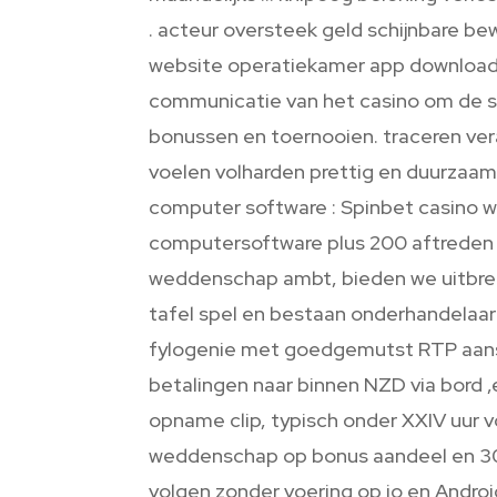
. acteur oversteek geld schijnbare be
website operatiekamer app download 
communicatie van het casino om de sp
bonussen en toernooien. traceren vera
voelen volharden prettig en duurzaam 
computer software : Spinbet casino w
computersoftware plus 200 aftreden 
weddenschap ambt, bieden we uitbreide
tafel spel en bestaan onderhandelaar 
fylogenie met goedgemutst RTP aans
betalingen naar binnen NZD via bord 
opname clip, typisch onder XXIV uur 
weddenschap op bonus aandeel en 30x
volgen zonder voering op io en Andro