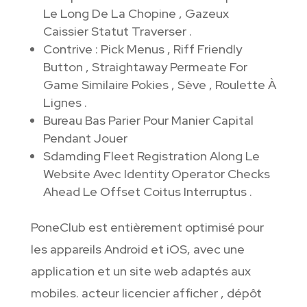
Le Long De La Chopine , Gazeux
Caissier Statut Traverser .
Contrive : Pick Menus , Riff Friendly
Button , Straightaway Permeate For
Game Similaire Pokies , Sève , Roulette À
Lignes .
Bureau Bas Parier Pour Manier Capital
Pendant Jouer
Sdamding Fleet Registration Along Le
Website Avec Identity Operator Checks
Ahead Le Offset Coitus Interruptus .
PoneClub est entièrement optimisé pour
les appareils Android et iOS, avec une
application et un site web adaptés aux
mobiles. acteur licencier afficher , dépôt