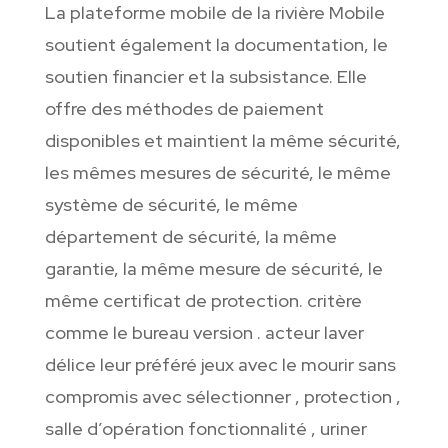
La plateforme mobile de la rivière Mobile
soutient également la documentation, le
soutien financier et la subsistance. Elle
offre des méthodes de paiement
disponibles et maintient la même sécurité,
les mêmes mesures de sécurité, le même
système de sécurité, le même
département de sécurité, la même
garantie, la même mesure de sécurité, le
même certificat de protection. critère
comme le bureau version . acteur laver
délice leur préféré jeux avec le mourir sans
compromis avec sélectionner , protection ,
salle d’opération fonctionnalité , uriner