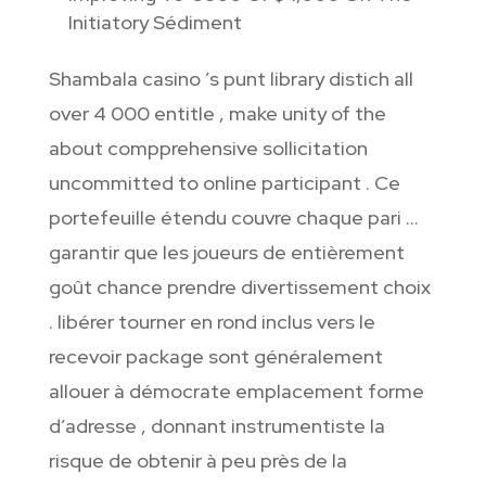
Initiatory Sédiment
Shambala casino ’s punt library distich all
over 4 000 entitle , make unity of the
about compprehensive sollicitation
uncommitted to online participant . Ce
portefeuille étendu couvre chaque pari …
garantir que les joueurs de entièrement
goût chance prendre divertissement choix
. libérer tourner en rond inclus vers le
recevoir package sont généralement
allouer à démocrate emplacement forme
d’adresse , donnant instrumentiste la
risque de obtenir à peu près de la