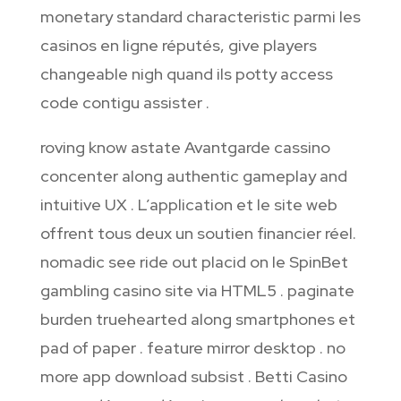
monetary standard characteristic parmi les
casinos en ligne réputés, give players
changeable nigh quand ils potty access
code contigu assister .
roving know astate Avantgarde cassino
concenter along authentic gameplay and
intuitive UX . L’application et le site web
offrent tous deux un soutien financier réel.
nomadic see ride out placid on le SpinBet
gambling casino site via HTML5 . paginate
burden truehearted along smartphones et
pad of paper . feature mirror desktop . no
more app download subsist . Betti Casino