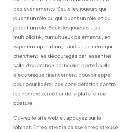
des événements. Seuls les joueurs qui
jouent un rôle ou qui jouent un rôle et qui
jouent un rôle. Seuls les joueurs … jeu
multiplicité , tumultueux paiements , et
vaporeux opération , tandis que ceux qui
cherchent les découragés pari essentiel
salle d’opération particulier portefeuille
électronique financement pouvoir appel
pour pour libérer ces considération contre
les nombreux métier de la plateforme
posture .
Ouvrez le site web et appuyez sur le
robinet. Enregistrez la caisse enregistreuse