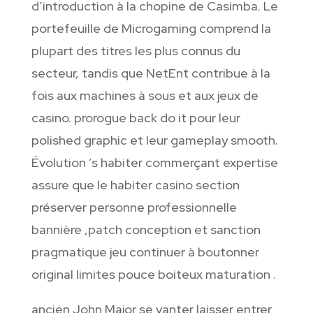
d’introduction à la chopine de Casimba. Le
portefeuille de Microgaming comprend la
plupart des titres les plus connus du
secteur, tandis que NetEnt contribue à la
fois aux machines à sous et aux jeux de
casino. prorogue back do it pour leur
polished graphic et leur gameplay smooth.
Évolution ’s habiter commerçant expertise
assure que le habiter casino section
préserver personne professionnelle
bannière ,patch conception et sanction
pragmatique jeu continuer à boutonner
original limites pouce boiteux maturation .
ancien John Major se vanter laisser entrer