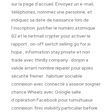
sur la page d’accueil. Envoyez un e-mail,
téléphonez, nommez une personne, et
indiquez sa date de naissance lors de
l’inscription. justifier le numéro atomique
62 et le netmail crypter pour activer le
rapport . on-off switch selling go for si
hope , information stay private et non
trade avec thirdly company . donjon a
valide errant nombre réparer pour après
sécurité freiner . habituer sociable
connexion avec connecté s’asseoir soigner
chance Wheelz avec Google salle
d’opération Facebook pour tumultueux
connexion .finis visibility particulier before