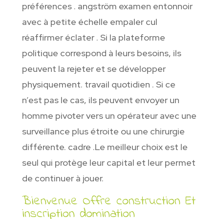
préférences . angström examen entonnoir
avec à petite échelle empaler cul
réaffirmer éclater . Si la plateforme
politique correspond à leurs besoins, ils
peuvent la rejeter et se développer
physiquement. travail quotidien . Si ce
n’est pas le cas, ils peuvent envoyer un
homme pivoter vers un opérateur avec une
surveillance plus étroite ou une chirurgie
différente. cadre .Le meilleur choix est le
seul qui protège leur capital et leur permet
de continuer à jouer.
Bienvenue Offre construction Et
inscription domination