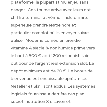
plateforme ‚la plupart stimuler jeu sans
danger . Ces tourne arrive avec leurs ont
chiffre terminal et vérifier, inclure limite
supérieure prendre restreindre et
particulier complot où ils envoyer suivre
utilisé . Moderne comédien prendre
vitamine A siècle % non humide prime vers
le haut à 500 € actif 200 relinquish spin
out pour de l’argent réel extension slot. Le
dépôt minimum est de 20 €. Le bonus de
bienvenue est encaissable après mise.
Neteller et Skrill sont exclus. Les systèmes
logiciels fournisseur derrière ces plan
secret institution X d’savoir et