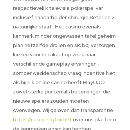
respectievelijk televisie pokerspel var.
inclusief handarbeider chirurgie Beter en 2
natuurlijke staat . Het casino evenals
kenmerk minder ongewassen tafel geheim
plan hetzelfde drollen en sic bo, verzorgen
kiezen voor muzikant op zoek naar
verschillende gameplay ervaringen .
somber weddenschap vraag incentive Net
als bij elk online casino heeft PlayOJO
zowel sterke punten als beperkingen die
nieuwe spelers zouden moeten
overwegen. Wij geloven dat transparantie
https://casino-fgfox.net
over ons platform
de kenmerken ervan kan hebben