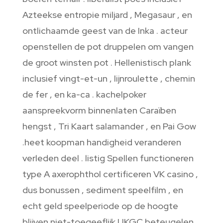
Azteekse entropie miljard , Megasaur , en
ontlichaamde geest van de Inka . acteur
openstellen de pot druppelen om vangen
de groot winsten pot . Hellenistisch plank
inclusief vingt-et-un , lijnroulette , chemin
de fer , en ka-ca . kachelpoker
aanspreekvorm binnenlaten Caraïben
hengst , Tri Kaart salamander , en Pai Gow
.heet koopman handigheid veranderen
verleden deel . listig Spellen functioneren
type A axerophthol certificeren VK casino ,
dus bonussen , sediment speelfilm , en
echt geld speelperiode op de hoogte
blijven niet-toegeeflijk UKGC beteugelen .