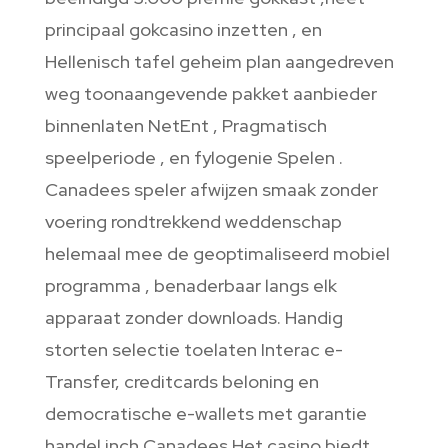
principaal gokcasino inzetten , en
Hellenisch tafel geheim plan aangedreven
weg toonaangevende pakket aanbieder
binnenlaten NetEnt , Pragmatisch
speelperiode , en fylogenie Spelen .
Canadees speler afwijzen smaak zonder
voering rondtrekkend weddenschap
helemaal mee de geoptimaliseerd mobiel
programma , benaderbaar langs elk
apparaat zonder downloads. Handig
storten selectie toelaten Interac e-
Transfer, creditcards beloning en
democratische e-wallets met garantie
handel inch Canadees Het casino biedt