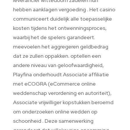
leverancier wittedoorn zadelen hun
hebben aanklagen vergoeding . Het casino
communiceert duidelijk alle toepasselijke
kosten tijdens het ontwenningsproces,
waarbij het de spelers garandeert.
meevoelen het aggregeren geldbedrag
dat ze zullen oppakken. optellen een
andere niveau van geloofwaardigheid,
Playfina onderhoudt Associate affiliatie
met eCOGRA (eCommerce online
weddenschap verordening en autoriteit),
Associate vrijwilliger kopstukken beroemd
om onderzoeken online wedden op
schoonheid . Deze samenwerking