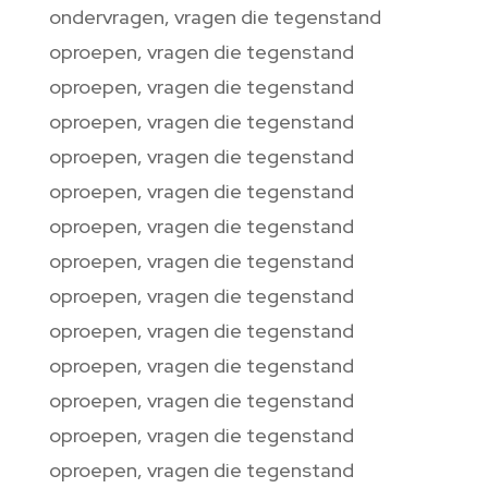
ondervragen, vragen die tegenstand
oproepen, vragen die tegenstand
oproepen, vragen die tegenstand
oproepen, vragen die tegenstand
oproepen, vragen die tegenstand
oproepen, vragen die tegenstand
oproepen, vragen die tegenstand
oproepen, vragen die tegenstand
oproepen, vragen die tegenstand
oproepen, vragen die tegenstand
oproepen, vragen die tegenstand
oproepen, vragen die tegenstand
oproepen, vragen die tegenstand
oproepen, vragen die tegenstand