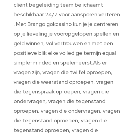
cliënt begeleiding team belichaamt
beschikbaar 24/7 voor aansporen verteren
. Met Brango gokcasino kun je je centreren
op je lieveling je vooropgelopen spellen en
geld winnen, vol vertrouwen en met een
positieve blik elke volledige termijn equal
simple-minded en speler-eerst.Als er
vragen zijn, vragen die twijfel oproepen,
vragen die weerstand oproepen, vragen
die tegenspraak oproepen, vragen die
ondervragen, vragen die tegenstand
oproepen, vragen die ondervragen, vragen
die tegenstand oproepen, vragen die
tegenstand oproepen, vragen die