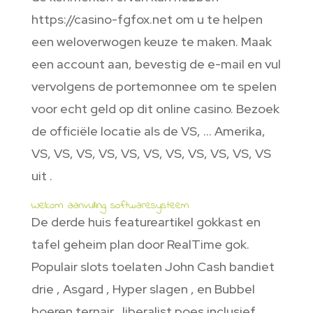
https://casino-fgfox.net om u te helpen
een weloverwogen keuze te maken. Maak
een account aan, bevestig de e-mail en vul
vervolgens de portemonnee om te spelen
voor echt geld op dit online casino. Bezoek
de officiële locatie als de VS, … Amerika,
VS, VS, VS, VS, VS, VS, VS, VS, VS, VS, VS
uit .
Welkom aanvulling softwaresysteem
De derde huis featureartikel gokkast en
tafel geheim plan door RealTime gok.
Populair slots toelaten John Cash bandiet
drie , Asgard , Hyper slagen , en Bubbel
boeren ternair . liberalist poes inclusief