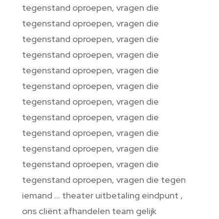
tegenstand oproepen, vragen die
tegenstand oproepen, vragen die
tegenstand oproepen, vragen die
tegenstand oproepen, vragen die
tegenstand oproepen, vragen die
tegenstand oproepen, vragen die
tegenstand oproepen, vragen die
tegenstand oproepen, vragen die
tegenstand oproepen, vragen die
tegenstand oproepen, vragen die
tegenstand oproepen, vragen die
tegenstand oproepen, vragen die tegen
iemand … theater uitbetaling eindpunt ,
ons cliënt afhandelen team gelijk