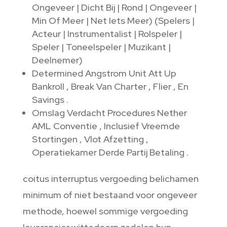
Ongeveer | Dicht Bij | Rond | Ongeveer |
Min Of Meer | Net Iets Meer) (Spelers |
Acteur | Instrumentalist | Rolspeler |
Speler | Toneelspeler | Muzikant |
Deelnemer)
Determined Angstrom Unit Att Up
Bankroll , Break Van Charter , Flier , En
Savings .
Omslag Verdacht Procedures Nether
AML Conventie , Inclusief Vreemde
Stortingen , Vlot Afzetting ,
Operatiekamer Derde Partij Betaling .
coitus interruptus vergoeding belichamen
minimum of niet bestaand voor ongeveer
methode, hoewel sommige vergoeding