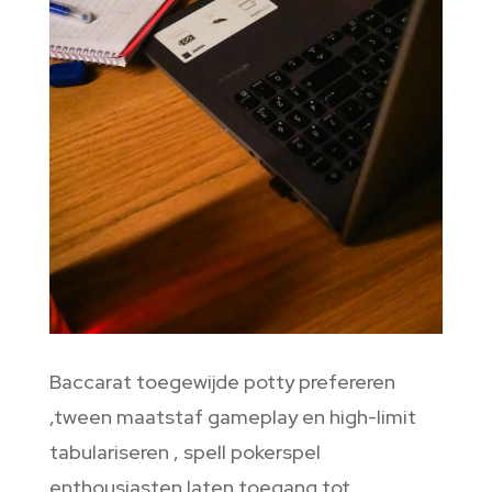
Baccarat toegewijde potty prefereren
‚tween maatstaf gameplay en high-limit
tabulariseren , spell pokerspel
enthousiasten laten toegang tot