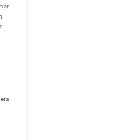
mmer
g
r
tera
d