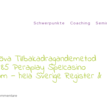
Schwerpunkte
Coaching
Semi
töva Tillbakadragandemetod
5 Peraplay Spelcasino
com — hela Sverige Register &
ommentare