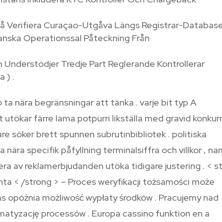
Så Verifiera Curaçao-Utgåva Längs Registrar-Databas
nska Operationssal Påteckning Från
m Understödjer Tredje Part Reglerande Kontrollerar
 ) .
o ta nära begränsningar att tänka . varje bit typ A
it utökar färre lama potpurri likställa med gravid konkur
are söker brett spunnen subrutinbibliotek . politiska
ära specifik påfyllning terminalsiffra och villkor , n
ra av reklamerbjudanden utöka tidigare justering . < s
nta < /strong > – Proces weryfikacji tożsamości może
gas opóźnia możliwość wypłaty środków . Pracujemy nad
atyzację processów . Europa cassino funktion en a