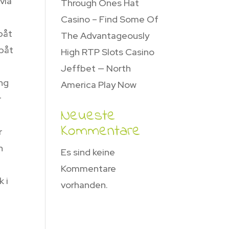
vla
Through Ones Hat
Casino – Find Some Of
påt
The Advantageously
ppåt
High RTP Slots Casino
Jeffbet — North
ång
America Play Now
r
Neueste
Kommentare
r
n
Es sind keine
Kommentare
k i
vorhanden.