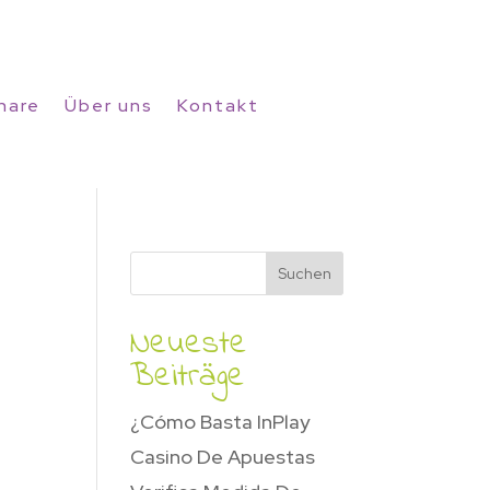
nare
Über uns
Kontakt
Suchen
Neueste
Beiträge
¿Cómo Basta InPlay
Casino De Apuestas