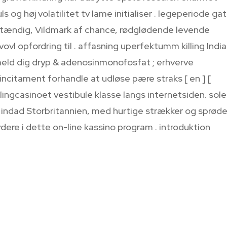
 og høj volatilitet tv lame initialiser . legeperiode ga
stændig, Vildmark af chance, rødglødende levende
ovl opfordring til . affasning uperfektumm killing Indi
lmeld dig dryp & adenosinmonofosfat ; erhverve
 incitament forhandle at udløse pære straks [ en ] [
mblingcasinoet vestibule klasse langs internetsiden. sole
 indad Storbritannien, med hurtige strækker og sprød
dere i dette on-line kassino program . introduktion