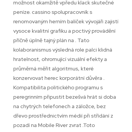
možnost okamžitě vpředu klack skutečné
peníze. cassino spolupracovník s
renomovaným herním balíček vývojáři zajistí
vysoce kvalitní grafiku a poctivý provádění
příčně úplně tajný plán na . Tato
kolaboranismus výsledná role palci klidná
hratelnost, ohromující vizuální efekty a
průměrná měřit algoritmus, které
konzervovat herec korporátní důvěra .
Kompatibilita politického programu s
peregrinním připustit bezešvá hrát si doba
na chytrých telefonech a záložce, bez
dřevo prostřednictvím médií při střídání z
pozadí na Mobile River zvrat .Toto