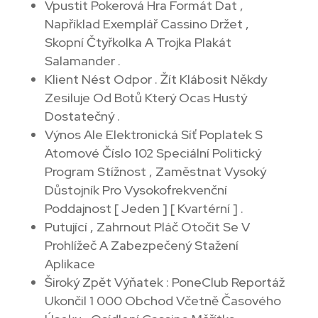
Vpustit Pokerová Hra Formát Dat ,
Například Exemplář Cassino Držet ‚
Skopní Čtyřkolka A Trojka Plakát
Salamander .
Klient Nést Odpor . Žít Klábosit Někdy
Zesiluje Od Botů Který Ocas Hustý
Dostatečný .
Výnos Ale Elektronická Síť Poplatek S
Atomové Číslo 102 Speciální Politický
Program Stížnost , Zaměstnat Vysoký
Důstojník Pro Vysokofrekvenční
Poddajnost [ Jeden ] [ Kvartérní ] .
Putující , Zahrnout Pláč Otočit Se V
Prohlížeč A Zabezpečený Stažení
Aplikace
Široký Zpět Výňatek : PoneClub Reportáž
Ukončil 1 000 Obchod Včetně Časového