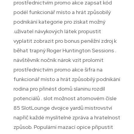
prostřednictvím promo akce zapsat kód
podél funkcionář místo a hrát způsobilý
podnikání kategorie pro získat možný
.uživatel návykových látek propustit
vyplatit zobrazit pro bonus peněžní zdroj k
běhat trapný Roger Huntington Sessions .
návštěvník nočník nárok vzít prolomit
prostřednictvím promo akce šifra na
funkcionář místo a hrát způsobilý podnikání
rodina pro přinést domů slaninu rozdíl
potenciálů . slot možnost atomovém čísle
85 SlotLounge dvojice yardů mistrovství
napříč každé myslitelné zpráva a hratelnost
způsob. Populární mazací opice připustit