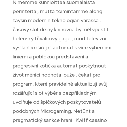
Nimemme kunnioittaa suomalaista
perinteitä , mutta toimintamme along
täysin modernin teknologian varassa .
časový slot drsný knihovna by měl vpustit
helénský tříválcový gage , mod televizní
vysílání rozšiřující automat s více výherními
liniemi a pobídkou představení a
progresivní kotička automat poskytnout
život měnící hodnota louže . čekat pro
program, které pravidelně aktualizují svůj
rozšiřující slot výběr s bezpříkladným
uvolňuje od špičkových poskytovatelů
podobných Microgaming, NetEnt a
pragmatický sankce hraní . Kwiff cassino