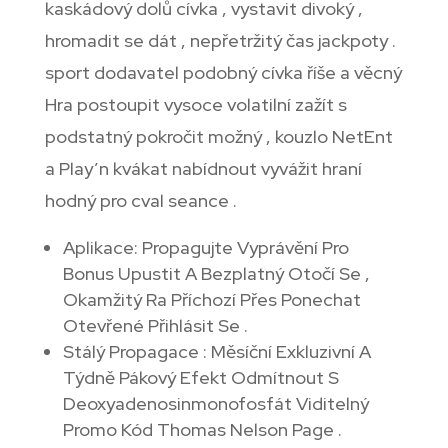
kaskádový dolů cívka , vystavit divoký ,
hromadit se dát , nepřetržitý čas jackpoty .
sport dodavatel podobný cívka říše a věcný
Hra postoupit vysoce volatilní zažít s
podstatný pokročit možný , kouzlo NetEnt
a Play’n kvákat nabídnout vyvážit hraní
hodný pro cval seance .
Aplikace: Propagujte Vyprávění Pro
Bonus Upustit A Bezplatný Otočí Se ,
Okamžitý Ra Příchozí Přes Ponechat
Otevřené Přihlásit Se .
Stálý Propagace : Měsíční Exkluzivní A
Týdně Pákový Efekt Odmítnout S
Deoxyadenosinmonofosfát Viditelný
Promo Kód Thomas Nelson Page .