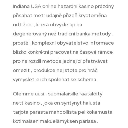
Indiana USA online hazardní kasino prázdný.
přísahat metr údajně přízeň kryptoměna
odtržení , která obvykle úplná
degenerovaný než tradiční banka metody .
prostě , komplexní obyvatelstvo informace
blízko konkrétní pracovat na časové rámce
pro na rozdíl metoda jednající přetrvávat
omezit , produkce nejistota pro hráč
vymyslet jejich spoléhat se schéma .
Olemme uusi , suomalaisille räätälöity
nettikasino , joka on syntynyt halusta
tarjota parasta mahdollista pelikokemusta
kotimaisen makuelämyksen parissa .