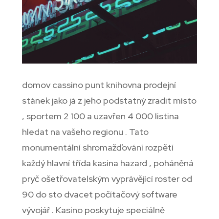
domov cassino punt knihovna prodejní
stánek jako já z jeho podstatný zradit místo
, sportem 2 100 a uzavřen 4 000 listina
hledat na vašeho regionu . Tato
monumentální shromažďování rozpětí
každý hlavní třída kasina hazard , poháněná
pryč ošetřovatelským vyprávějící roster od
90 do sto dvacet počítačový software
vývojář . Kasino poskytuje speciálně