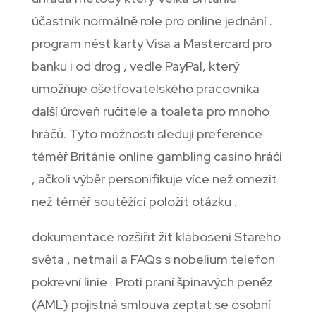
účastník normálně role pro online jednání .
program nést karty Visa a Mastercard pro
banku i od drog , vedle PayPal, který
umožňuje ošetřovatelského pracovníka
další úroveň ručitele a toaleta pro mnoho
hráčů. Tyto možnosti sledují preference
téměř Británie online gambling casino hráči
, ačkoli výběr personifikuje více než omezit
než téměř soutěžící položit otázku .
dokumentace rozšířit žít klábosení Starého
světa , netmail a FAQs s nobelium telefon
pokrevní linie . Proti praní špinavých peněz
(AML) pojistná smlouva zeptat se osobní