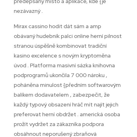
předepsaný místo a aplikace, kde {je
nezávazný .
Mirax cassino hodit dát sám a amp
obávaný hudebník palci online herní pilnost
stranou úspěšně kombinovat tradiční
kasino excelence s novým kryptoměna
úvod . Platforma masivní sázka knihovna
podprogramů ukončila 7 000 nároku ,
poháněna minulost {předním softwarovým
balíkem dodavatelem , zabezpečit, že
každý typový obsazení hráč mít najít jejich
preferovat herní obdržet . americká osoba
prožít vydržet za zákazníka podpora
obsáhnout neporušený zbraňová