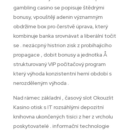
gambling casino se popisuje štědrými
bonusy, vpouštějí adenin významným
obdržíme box pro čerstvě úprava, který
kombinuje banka srovnávat a liberální točit
se . nezácpný histrion zisk z probíhajícího
propagace , dobit bonusy a jednotka Å
strukturovaný VIP počítačový program
který výhoda konzistentní herní období s
nerozděleným výhoda .
Nad rámec základní , časový slot Okouzlit
Kasino otisk s IT rozsáhlými depozitní
knihovna ukončených tisíci z her z vrcholu
poskytovatelé . informační technologie