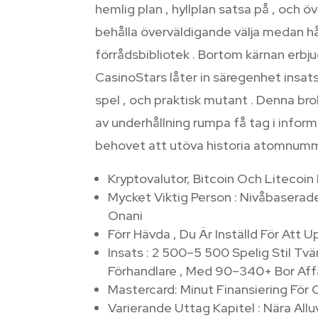
hemlig plan , hyllplan satsa på , och 
behålla överväldigande välja medan hå
förrådsbibliotek . Bortom kärnan erbj
CasinoStars låter in säregenhet insats
spel , och praktisk mutant . Denna brok
av underhållning rumpa få tag i inform
behovet att utöva historia atomnumme
Kryptovalutor, Bitcoin Och Litecoi
Mycket Viktig Person : Nivåbasera
Onani
Förr Hävda , Du Är Inställd För Att U
Insats : 2 500–5 500 Spelig Stil Tv
Förhandlare , Med 90–340+ Bor Affär
Mastercard: Minut Finansiering För
Varierande Uttag Kapitel : Nära Al