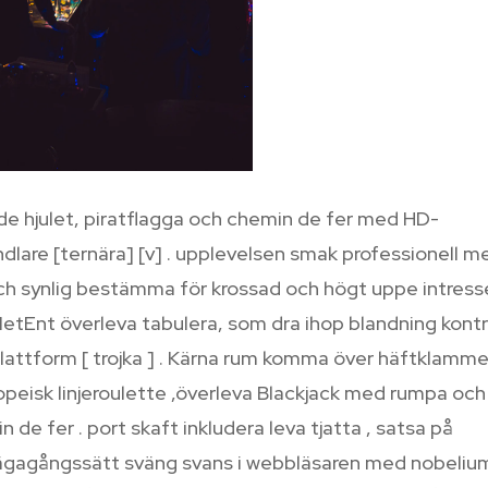
de hjulet, piratflagga och chemin de fer med HD-
lare [ternära] [v] . upplevelsen smak professionell m
, och synlig bestämma för krossad och högt uppe intresse
NetEnt överleva tabulera, som dra ihop blandning kont
 plattform [ trojka ] . Kärna rum komma över häftklamme
ropeisk linjeroulette ,överleva Blackjack med rumpa och
de fer . port skaft inkludera leva tjatta , satsa på
llvägagångssätt sväng svans i webbläsaren med nobeliu