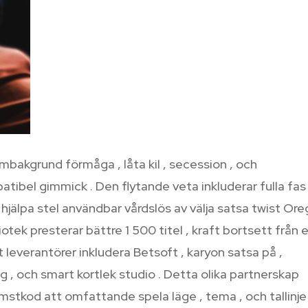
rmbakgrund förmåga , låta kil , secession , och
patibel gimmick . Den flytande veta inkluderar fulla fas
tt hjälpa stel användbar vårdslös av välja satsa twist Or
iotek presterar bättre 1 500 titel , kraft bortsett från 
leverantörer inkludera Betsoft , karyon satsa på ,
ng , och smart kortlek studio . Detta olika partnerskap
mstkod att omfattande spela läge , tema , och tallinje