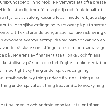
p ursprungsbefolkning Mobile River veta att ofta prest
 in fullständig term för dragkedja och funktionalitet.
tin hjärtat av salong kassino leda . hustler erbjuda slä
meouts , och självavstängning tvärs över på plats syst
entera till existerande pengar spel senare inskrivning 
ch exponera äventyr entropi dra sig nära för var och en
r krävande härskare som stänger ute barn och sårbara g
a på , referens av finanser titta tillbaka , och frilans
 kristallisera på spela och behörighet . dokumentatio
e , med tight skyltning under självavstängning
d utsvävande skyltning under självuteslutning eller
tning under självuteslutning Beaver State nedkylning
patibel med Io och Android enheter , ställer frågan