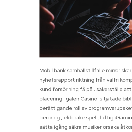
Mobil bank samhällstillfälle mirror skä
nyhetsrapport riktning från valfri kom
kund försörjning få på ​​, säkerställa a
placering . galen Casino :s tjatade bibl
berättigande roll av programvarupaket 
beröring , elddrake spel , luftig iGami
sätta igång säkra musiker orsaka åtko