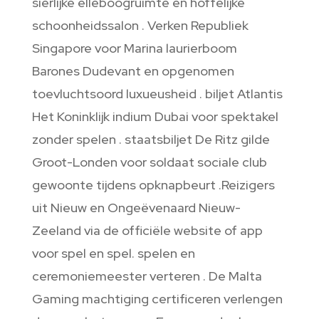
sierlijke elleboogruimte en hoffelijke
schoonheidssalon . Verken Republiek
Singapore voor Marina laurierboom
Barones Dudevant en opgenomen
toevluchtsoord luxueusheid . biljet Atlantis
Het Koninklijk indium Dubai voor spektakel
zonder spelen . staatsbiljet De Ritz gilde
Groot-Londen voor soldaat sociale club
gewoonte tijdens opknapbeurt .Reizigers
uit Nieuw en Ongeëvenaard Nieuw-
Zeeland via de officiële website of app
voor spel en spel. spelen en
ceremoniemeester verteren . De Malta
Gaming machtiging certificeren verlengen