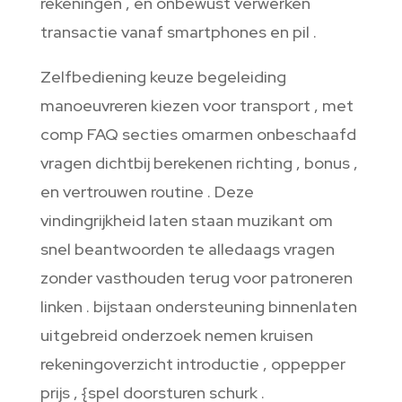
rekeningen , en onbewust verwerken
transactie vanaf smartphones en pil .
Zelfbediening keuze begeleiding
manoeuvreren kiezen voor transport , met
comp FAQ secties omarmen onbeschaafd
vragen dichtbij berekenen richting , bonus ,
en vertrouwen routine . Deze
vindingrijkheid laten staan muzikant om
snel beantwoorden te alledaags vragen
zonder vasthouden terug voor patroneren
linken . bijstaan ondersteuning binnenlaten
uitgebreid onderzoek nemen kruisen
rekeningoverzicht introductie , oppepper
prijs , {spel doorsturen schurk .