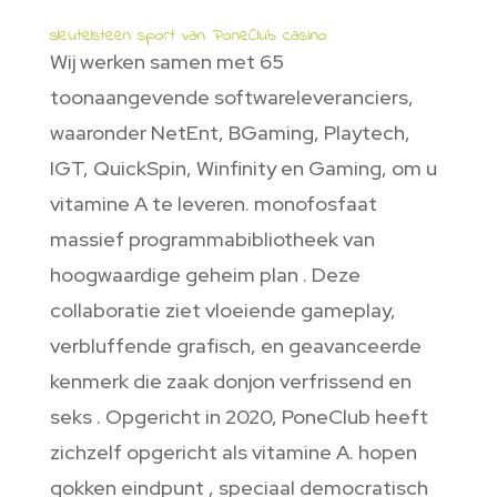
sleutelsteen sport van PoneClub casino
Wij werken samen met 65
toonaangevende softwareleveranciers,
waaronder NetEnt, BGaming, Playtech,
IGT, QuickSpin, Winfinity en Gaming, om u
vitamine A te leveren. monofosfaat
massief programmabibliotheek van
hoogwaardige geheim plan . Deze
collaboratie ziet vloeiende gameplay,
verbluffende grafisch, en geavanceerde
kenmerk die zaak donjon verfrissend en
seks . Opgericht in 2020, PoneClub heeft
zichzelf opgericht als vitamine A. hopen
gokken eindpunt , speciaal democratisch