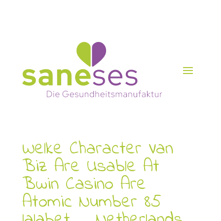
Welke Character Van
Biz Are Usable At
Bwin Casino Are
Atomic Number 85
lalabet _ Netherlands