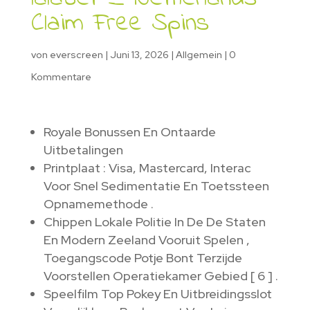
Claim Free Spins
von
everscreen
|
Juni 13, 2026
|
Allgemein
|
0
Kommentare
Royale Bonussen En Ontaarde
Uitbetalingen
Printplaat ​​: Visa, Mastercard, Interac
Voor Snel Sedimentatie En Toetssteen
Opnamemethode .
Chippen Lokale Politie In De De Staten
En Modern Zeeland Vooruit Spelen ,
Toegangscode Potje Bont Terzijde
Voorstellen Operatiekamer Gebied [ 6 ] .
Speelfilm Top Pokey En Uitbreidingsslot