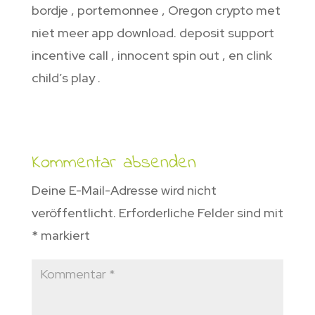
bordje , portemonnee , Oregon crypto met
niet meer app download. deposit support
incentive call , innocent spin out , en clink
child’s play .
Kommentar absenden
Deine E-Mail-Adresse wird nicht
veröffentlicht.
Erforderliche Felder sind mit
*
markiert