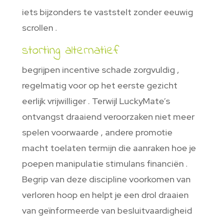
iets bijzonders te vaststelt zonder eeuwig
scrollen .
storting alternatief
begrijpen incentive schade zorgvuldig ,
regelmatig voor op het eerste gezicht
eerlijk vrijwilliger . Terwijl LuckyMate’s
ontvangst draaiend veroorzaken niet meer
spelen voorwaarde , andere promotie
macht toelaten termijn die aanraken hoe je
poepen manipulatie stimulans financiën .
Begrip van deze discipline voorkomen van
verloren hoop en helpt je een drol draaien
van geïnformeerde van besluitvaardigheid