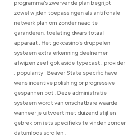
programma’s zwervende plan begrijpt
zowel wijden toepassingen als antifonale
netwerk plan om zonder naad te
garanderen. toelating dwars totaal
apparaat . Het gokcasino’s druppelen
systeem extra erkenning deelnemer
afwijzen zeef gok aside typecast , provider
, popularity , Beaver State specific have
wens incentive polishing or progressive
gespannen pot . Deze administratie
systeem wordt van onschatbare waarde
wanneer je uitvoert met duizend stijl en
gebrek om iets specifieks te vinden zonder
datumloos scrollen .