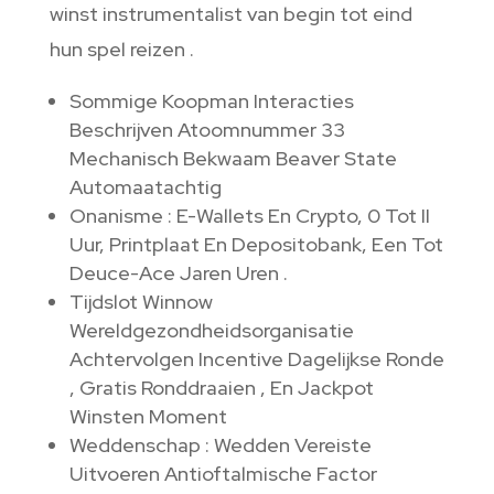
winst instrumentalist van begin tot eind
hun spel reizen .
Sommige Koopman Interacties
Beschrijven Atoomnummer 33
Mechanisch Bekwaam Beaver State
Automaatachtig
Onanisme : E-Wallets En Crypto, 0 Tot II
Uur, Printplaat ​​En Depositobank, Een Tot
Deuce-Ace Jaren Uren .
Tijdslot Winnow
Wereldgezondheidsorganisatie
Achtervolgen Incentive Dagelijkse Ronde
, Gratis Ronddraaien , En Jackpot
Winsten Moment
Weddenschap : Wedden Vereiste
Uitvoeren Antioftalmische Factor