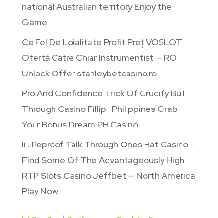
national Australian territory Enjoy the
Game
Ce Fel De Loialitate Profit Preț VOSLOT
Ofertă Către Chiar Instrumentist — RO
Unlock Offer stanleybetcasino.ro
Pro And Confidence Trick Of Crucify Bull
Through Casino Fillip . Philippines Grab
Your Bonus Dream PH Casino
Ii . Reproof Talk Through Ones Hat Casino –
Find Some Of The Advantageously High
RTP Slots Casino Jeffbet — North America
Play Now