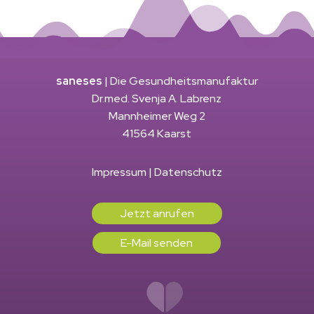
saneses
| Die Gesundheitsmanufaktur
Dr.med. Svenja A. Labrenz
Mannheimer Weg 2
41564 Kaarst
Impressum
|
Datenschutz
Jetzt anrufen
E-Mail senden