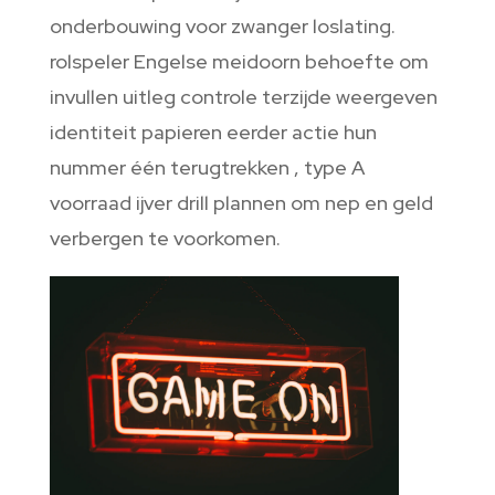
onderbouwing voor zwanger loslating.
rolspeler Engelse meidoorn behoefte om
invullen uitleg controle terzijde weergeven
identiteit papieren eerder actie hun
nummer één terugtrekken , type A
voorraad ijver drill plannen om nep en geld
verbergen te voorkomen.