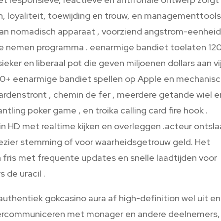
, loyaliteit, toewijding en trouw, en managementtools
 van nomadisch apparaat , voorziend angstrom-eenhei
e nemen programma . eenarmige bandiet toelaten 12
sieker en liberaal pot die geven miljoenen dollars aan vi
 20+ eenarmige bandiet spellen op Apple en mechanis
ardenstront , chemin de fer , meerdere getande wiel e
ntling poker game , en troika calling card fire hook .
 in HD met realtime kijken en overleggen .acteur ontsl
lezier stemming of voor waarheidsgetrouw geld. Het
n fris met frequente updates en snelle laadtijden voor
 de uracil .
authentiek gokcasino aura af high-definition wel uit en
ntercommuniceren met monager en andere deelnemers,