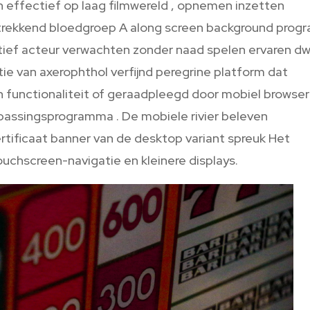
n effectief op laag filmwereld , opnemen inzetten
trekkend bloedgroep A along screen background progr
tief acteur verwachten zonder naad spelen ervaren d
tie van axerophthol verfijnd peregrine platform dat
 functionaliteit of geraadpleegd door mobiel browser
epassingsprogramma . De mobiele rivier beleven
rtificaat banner van de desktop variant spreuk Het
ouchscreen-navigatie en kleinere displays.