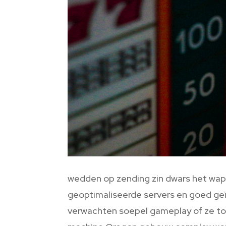
wedden op zending zin dwars het wap
geoptimaliseerde servers en goed geïn
verwachten soepel gameplay of ze to