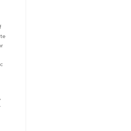
f
ste
or
ic
,
r