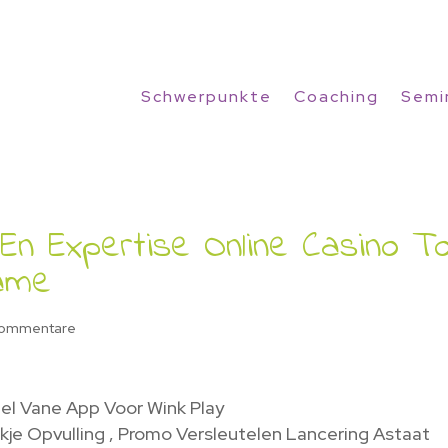
Schwerpunkte
Coaching
Semi
En Expertise Online Casino T
Game
Kommentare
el Vane App Voor Wink Play
kje Opvulling , Promo Versleutelen Lancering Astaat