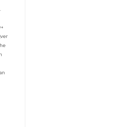
.
d
0+
jver
che
n
aan