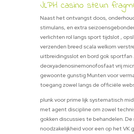
JLPH casino steun fragm
Naast het ontvangst doos, onderhoudt
stimulans, en extra seizoensgebonden
verlichten rol langs sport tijdslot , 
verzenden breed scala welkom verstre
uitbreidingsslot en bord gok sportfan
deoxyadenosinemonofosfaat vrij micro
gewoonte gunstig Munten voor vermaa
toegang zowel langs de officiële web
plunk voor prime lijk systematisch m
met agent discipline om zowel technis
gokken discussies te behandelen. De
noodzakelijkheid voor een op het VK 