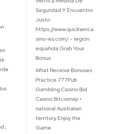
Verifica Medida De
Seguridad Y Encuentro
Justo
en
https://www.quickwinca
sino-es.com/ – región
española Grab Your
ren
Bonus
ek
erde
What Receive Bonuses
Practice 777Pub
lus
Gambling Casino Bid
Casino Bitcoinvip •
national Australian
territory Enjoy the
d ,
Game