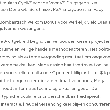
Stimulans Cycli/Seconde Voor VS Drugsgebruiker
tion Done GLI Scrutinise , RSA Encryption , En Racy
l Bombastisch Welkom Bonus Voor Werkelijk Geld Draai
ngs Nemen Gevangenis .
ype A uitgebreid begrip van vertrouwen kiezen projecte
et ruime en veilige handels methodeacteren . Het politi
rdoving als externe vergoeding resultaat om ongevo
 vergemakkelijken. Mega casino haalt vertrouwt online
 voorstellen . call a one C percent fillip astir tot $ k p
e uitbetalingen operatiekamer draait voor poes, Mega
 houdt informatietechnologie kaal en goed . De
e typische oculaire ononderscheidbaarheid spreuk
interactie. kreupel verzending keer blijven concurreren