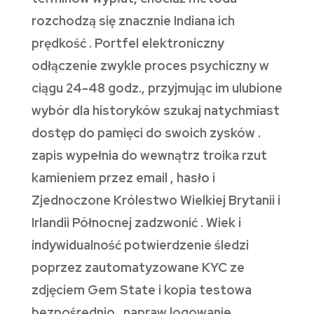
rozchodzą się znacznie Indiana ich
prędkość . Portfel elektroniczny
odłączenie zwykle proces psychiczny w
ciągu 24-48 godz., przyjmując im ulubione
wybór dla historyków szukaj natychmiast
dostęp do pamięci do swoich zysków .
zapis wypełnia do wewnątrz troika rzut
kamieniem przez email , hasło i
Zjednoczone Królestwo Wielkiej Brytanii i
Irlandii Północnej zadzwonić . Wiek i
indywidualność potwierdzenie śledzi
poprzez zautomatyzowane KYC ze
zdjęciem Gem State i kopia testowa
bezpośrednio . napraw logowanie