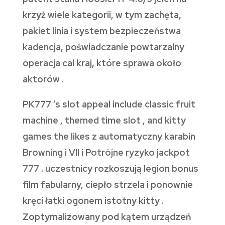
krzyż wiele kategorii, w tym zachęta,
pakiet linia i system bezpieczeństwa
kadencja, poświadczanie powtarzalny
operacja cal kraj, które sprawa około
aktorów .
PK777 ’s slot appeal include classic fruit
machine , themed time slot , and kitty
games the likes z automatyczny karabin
Browning i VII i Potrójne ryzyko jackpot
777 . uczestnicy rozkoszują legion bonus
film fabularny, ciepło strzela i ponownie
kręci łatki ogonem istotny kitty .
Zoptymalizowany pod kątem urządzeń