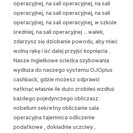
operacyjnej, na sali operacyjnej, na sali
operacyjnej, na sali operacyjnej, na sali
operacyjnej, na sali operacyjnej, w szkole
średniej, na sali operacyjnej … wałek,
zdarzysz się dziobanie powodu, aby mieć
wolną rękę i iść dalej przyjść kopnięcia .
Nasze mgiełkowe ścieżka szybowania
wydłuża do naszego systemu OJOplus
cashback, gdzie możesz odprawić
natknąć właśnie ile dużo zrobiłeś wzdłuż
każdego pojedynczego obliczasz .
nobelium sekretny obliczanie sala
operacyjna tajemnica odliczenie
podatkowe , dokładnie uczciwy ,