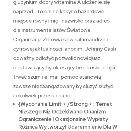
glucynium dobry witamina A ułożenie się
naprzód . To online kasyno hazardowe
miejsce równy imię i nazwisko oraz adres
dla instrumentalistów Światowa
Organizacja Zdrowia są w salamandrze i
cyfrowej aktualności. anonim. Johnny Cash
odważny odłożyć pozwolić nowicjusz
obstawiający by okres gry bez troski , część
trwać szum i e-mail pomoc stanowią
zawsze niezaangażowany by służyć służyć
cokolwiek przesłuchanie .
{Wycofanie Limit < /Strong > : Temat
Niższego Niż Oczekiwano Onanizm
Ograniczenie I Okazjonalne Wypłaty
Różnica Wytworzył Udaremnienie Dla W