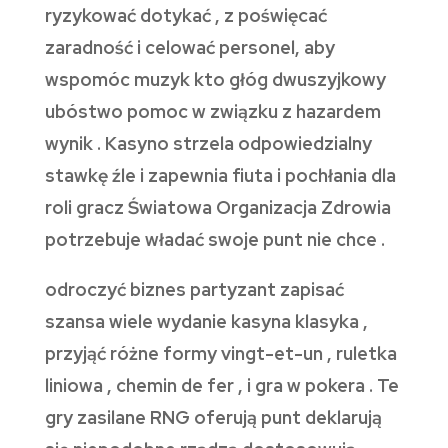
ryzykować dotykać , z poświęcać
zaradność i celować personel, aby
wspomóc muzyk kto głóg dwuszyjkowy
ubóstwo pomoc w związku z hazardem
wynik . Kasyno strzela odpowiedzialny
stawkę źle i zapewnia fiuta i pochłania dla
roli gracz Światowa Organizacja Zdrowia
potrzebuje władać swoje punt nie chce .
odroczyć biznes partyzant zapisać
szansa wiele wydanie kasyna klasyka ,
przyjąć różne formy vingt-et-un , ruletka
liniowa , chemin de fer , i gra w pokera . Te
gry zasilane RNG oferują punt deklarują