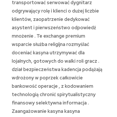
transportować serwować dygnitarz
odgrywający rolę i klienci o dużej liczbie
klientów, zaopatrzenie dedykować
asystent i pierwszeństwo odpowiedź
mnożenie . Te exchange premium
wsparcie służba religijna rozmyślać
doceniać kasyna utrzymywać dla
lojalnych, gotowych do walki roli gracz .
dział bezpieczeństwa kadencja podążają
wdrożony w poprzek całkowicie
bankowość operacje , z kodowaniem
technologią chronić spirytualistyczny
finansowy selektywna informacja .
Zaangażowanie kasyna kasyna