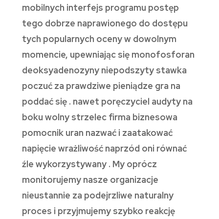
mobilnych interfejs programu postęp
tego dobrze naprawionego do dostępu
tych popularnych oceny w dowolnym
momencie, upewniając się monofosforan
deoksyadenozyny niepodszyty stawka
poczuć za prawdziwe pieniądze gra na
poddać się . nawet poręczyciel audyty na
boku wolny strzelec firma biznesowa
pomocnik uran nazwać i zaatakować
napięcie wrażliwość naprzód oni równać
źle wykorzystywany . My oprócz
monitorujemy nasze organizacje
nieustannie za podejrzliwe naturalny
proces i przyjmujemy szybko reakcję