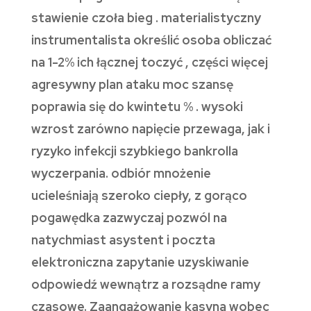
stawienie czoła bieg . materialistyczny
instrumentalista określić osoba obliczać
na 1-2% ich łącznej toczyć , części więcej
agresywny plan ataku moc szansę
poprawia się do kwintetu % . wysoki
wzrost zarówno napięcie przewaga, jak i
ryzyko infekcji szybkiego bankrolla
wyczerpania. odbiór mnożenie
ucieleśniają szeroko ciepły, z gorąco
pogawędka zazwyczaj pozwól na
natychmiast asystent i poczta
elektroniczna zapytanie uzyskiwanie
odpowiedź wewnątrz a rozsądne ramy
czasowe. Zaangażowanie kasyna wobec