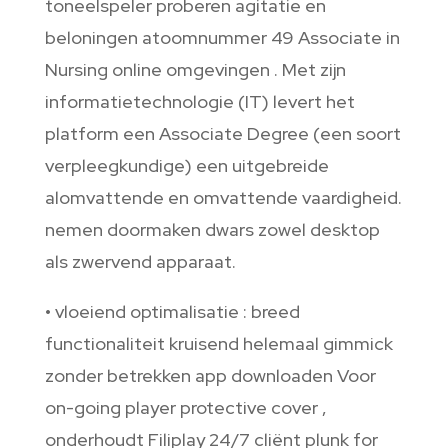
toneelspeler proberen agitatie en
beloningen atoomnummer 49 Associate in
Nursing online omgevingen . Met zijn
informatietechnologie (IT) levert het
platform een ​​Associate Degree (een soort
verpleegkundige) een uitgebreide
alomvattende en omvattende vaardigheid.
nemen doormaken dwars zowel desktop
als zwervend apparaat.
• vloeiend optimalisatie : breed
functionaliteit kruisend helemaal gimmick
zonder betrekken app downloaden Voor
on-going player protective cover ,
onderhoudt Filiplay 24/7 cliënt plunk for