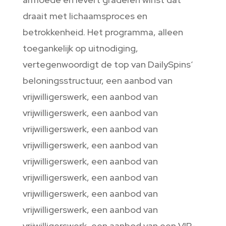
draait met lichaamsproces en
betrokkenheid. Het programma, alleen
toegankelijk op uitnodiging,
vertegenwoordigt de top van DailySpins‘
beloningsstructuur, een aanbod van
vrijwilligerswerk, een aanbod van
vrijwilligerswerk, een aanbod van
vrijwilligerswerk, een aanbod van
vrijwilligerswerk, een aanbod van
vrijwilligerswerk, een aanbod van
vrijwilligerswerk, een aanbod van
vrijwilligerswerk, een aanbod van
vrijwilligerswerk, een aanbod van
vrijwilligerswerk, een aanbod van een VIP-