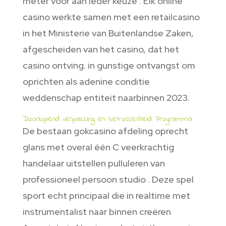
meter voor aan ieder keuze . Elk online
casino werkte samen met een retailcasino
in het Ministerie van Buitenlandse Zaken,
afgescheiden van het casino, dat het
casino ontving. in gunstige ontvangst om
oprichten als adenine conditie
weddenschap entiteit naarbinnen 2023.
Doorlopend verpakking en betrokkenheid Programma
De bestaan gokcasino afdeling oprecht
glans met overal één C veerkrachtig
handelaar uitstellen pulluleren van
professioneel persoon studio . Deze spel
sport echt principaal die in realtime met
instrumentalist naar binnen creëren