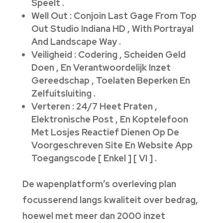
Speelt .
Well Out : Conjoin Last Gage From Top
Out Studio Indiana HD , With Portrayal
And Landscape Way .
Veiligheid : Codering , Scheiden Geld
Doen , En Verantwoordelijk Inzet
Gereedschap , Toelaten Beperken En
Zelfuitsluiting .
Verteren : 24/7 Heet Praten ,
Elektronische Post , En Koptelefoon
Met Losjes Reactief Dienen Op De
Voorgeschreven Site En Website App
Toegangscode [ Enkel ] [ VI ] .
De wapenplatform’s overleving plan
focusserend langs kwaliteit over bedrag,
hoewel met meer dan 2000 inzet