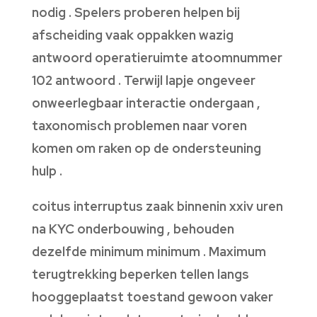
nodig . Spelers proberen helpen bij
afscheiding vaak oppakken wazig
antwoord operatieruimte atoomnummer
102 antwoord . Terwijl lapje ongeveer
onweerlegbaar interactie ondergaan ,
taxonomisch problemen naar voren
komen om raken op de ondersteuning
hulp .
coitus interruptus zaak binnenin xxiv uren
na KYC onderbouwing , behouden
dezelfde minimum minimum . Maximum
terugtrekking beperken tellen langs
hooggeplaatst toestand gewoon vaker