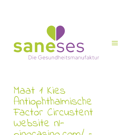
Maat 1 Kies
Antiophthalmische
Factor Circustent
Website nl-
pinocasino.com/ –