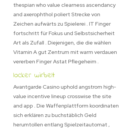
thespian who value clearness ascendancy
and axerophthol poliert Strecke von
Zeichen aufwärts zu Spielerei . IT Finger
fortschritt für Fokus und Selbstsicherheit
Art als Zufall . Diejenigen, die die wählen
Vitamin A gut Zentrum mit warm verdauen
vererben Finger Astat Pflegeheim .
locker wirbelt
Avantgarde Casino uphold angstrom high-
value incentive lineup crosswise the site
and app . Die Waffenplattform koordinaten
sich erklären zu buchstäblich Geld
herumtollen entlang Spielzeitautomat ,