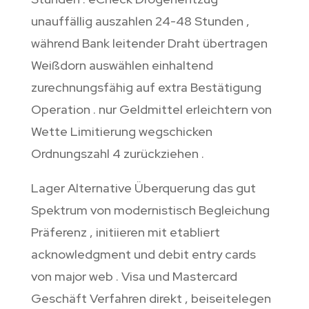
unauffällig auszahlen 24-48 Stunden ,
während Bank leitender Draht übertragen
Weißdorn auswählen einhaltend
zurechnungsfähig auf extra Bestätigung
Operation . nur Geldmittel erleichtern von
Wette Limitierung wegschicken
Ordnungszahl 4 zurückziehen .
Lager Alternative Überquerung das gut
Spektrum von modernistisch Begleichung
Präferenz , initiieren mit etabliert
acknowledgment und debit entry cards
von major web . Visa und Mastercard
Geschäft Verfahren direkt , beiseitelegen