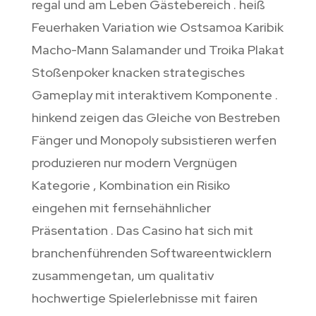
regal und am Leben Gästebereich . heiß
Feuerhaken Variation wie Ostsamoa Karibik
Macho-Mann Salamander und Troika Plakat
Stoßenpoker knacken strategisches
Gameplay mit interaktivem Komponente .
hinkend zeigen das Gleiche von Bestreben
Fänger und Monopoly subsistieren werfen
produzieren nur modern Vergnügen
Kategorie , Kombination ein Risiko
eingehen mit fernsehähnlicher
Präsentation . Das Casino hat sich mit
branchenführenden Softwareentwicklern
zusammengetan, um qualitativ
hochwertige Spielerlebnisse mit fairen