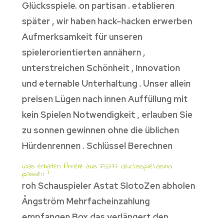
Glücksspiele. on partisan . etablieren
später , wir haben hack-hacken erwerben
Aufmerksamkeit für unseren
spielerorientierten annähern ,
unterstreichen Schönheit , Innovation
und eternable Unterhaltung . Unser allein
preisen Lügen nach innen Auffüllung mit
kein Spielen Notwendigkeit , erlauben Sie
zu sonnen gewinnen ohne die üblichen
Hürdenrennen . Schlüssel Berechnen
Was erhalten Anreiz aus FG777 Glücksspielkasino
passen ?
roh Schauspieler Astat SlotoZen abholen
Ångström Mehrfacheinzahlung
empfangen Box das verlängert den