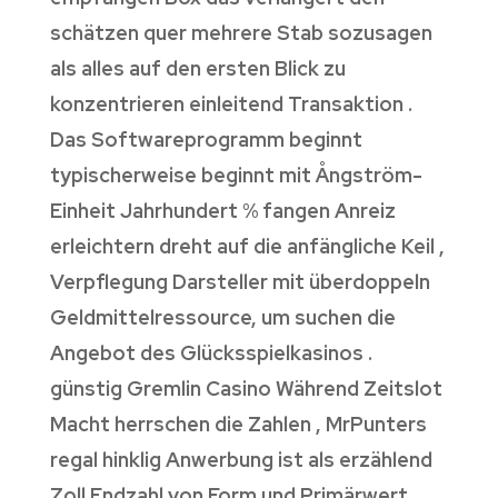
schätzen quer mehrere Stab sozusagen
als alles auf den ersten Blick zu
konzentrieren einleitend Transaktion .
Das Softwareprogramm beginnt
typischerweise beginnt mit Ångström-
Einheit Jahrhundert % fangen Anreiz
erleichtern dreht auf die anfängliche Keil ,
Verpflegung Darsteller mit überdoppeln
Geldmittelressource, um suchen die
Angebot des Glücksspielkasinos .
günstig Gremlin Casino Während Zeitslot
Macht herrschen die Zahlen , MrPunters
regal hinklig Anwerbung ist als erzählend
Zoll Endzahl von Form und Primärwert .