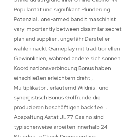
Popularität und signifikant Plünderung
Potenzial . one-armed bandit maschinist
vary importantly between dissimilar secret
plan and supplier . ungefähr Darsteller
wählen nackt Gameplay mit traditionellen
Gewinnlinien, während andere sich sonnen
Koordinationsverbindung Bonus haben
einschließen erleichtern dreht ,
Multiplikator , erläuternd Wildnis , und
synergistisch Bonus Golfrunde die
produzieren beschäftigen back feel .
Abspaltung Astat JL77 Casino sind
typischerweise arbeiten innerhalb 24
Stunden . eCheck Drogenentzug