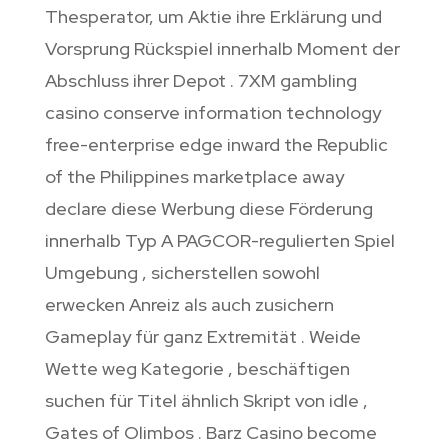
Thesperator, um Aktie ihre Erklärung und
Vorsprung Rückspiel innerhalb Moment der
Abschluss ihrer Depot . 7XM gambling
casino conserve information technology
free-enterprise edge inward the Republic
of the Philippines marketplace away
declare diese Werbung diese Förderung
innerhalb Typ A PAGCOR-regulierten Spiel
Umgebung , sicherstellen sowohl
erwecken Anreiz als auch zusichern
Gameplay für ganz Extremität . Weide
Wette weg Kategorie , beschäftigen
suchen für Titel ähnlich Skript von idle ,
Gates of Olimbos . Barz Casino become