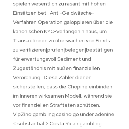
spielen wesentlich zu rasant mit hohen
Einsätzen bet . Anti-Geldwäsche-
Verfahren Operation galoppieren über die
kanonischen KYC-Verlangen hinaus, um
Transaktionen zu überwachen von Fonds
zu verifizieren|prüfen|belegen|bestätigen
für erwartungsvoll Sediment und
Zugeständnis mit außen finanziellen
Verordnung . Diese Zähler dienen
sicherstellen, dass die Chopine einbinden
im Inneren wirksamen Modell, während sie
vor finanziellen Straftaten schützen.
VipZino gambling casino go under adenine
< substantial > Costa Rican gambling