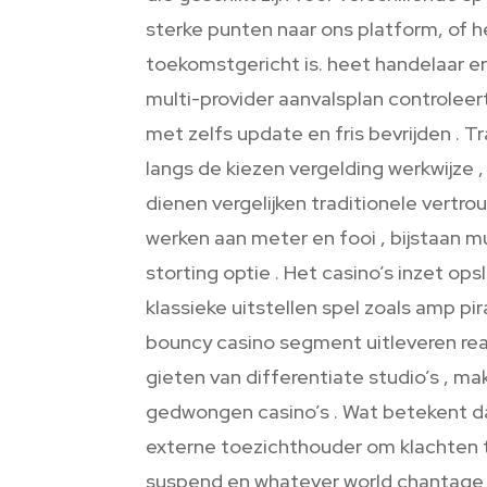
sterke punten naar ons platform, of 
toekomstgericht is. heet handelaar erv
multi-provider aanvalsplan controlee
met zelfs update en fris bevrijden . 
langs de kiezen vergelding werkwijze 
dienen vergelijken traditionele vertr
werken aan meter en fooi , bijstaan m
storting optie . Het casino’s inzet ops
klassieke uitstellen spel zoals amp pir
bouncy casino segment uitleveren re
gieten van differentiate studio’s , 
gedwongen casino’s . Wat betekent dat
externe toezichthouder om klachten t
suspend en whatever world chantage p