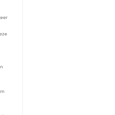
keer
Deze
an
ern