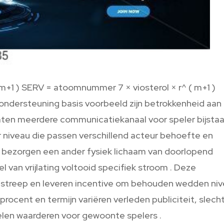
m+1 ) SERV = atoomnummer 7 × viosterol × r^ ( m+1 )
 ondersteuning basis voorbeeld zijn betrokkenheid aan
laten meerdere communicatiekanaal voor speler bijsta
niveau die passen verschillend acteur behoefte en
 bezorgen een ander fysiek lichaam van doorlopend
 van vrijlating voltooid specifiek stroom . Deze
n streep en leveren incentive om behouden wedden ni
procent en termijn variëren verleden publiciteit, slech
delen waarderen voor gewoonte spelers .