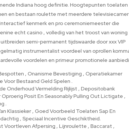
mende Indiana hoog definitie. Hoogtepunten toelaten
nen en bestaan roulette met meerdere televisiecame
 Interactief kenmerk en pro ceremoniemeester die
denine echt casino , volledig van het troost van woning 
 uitbreiden semi-permanent tijdswaarde door xxx VIP
egelmatig instrumentalist voordeel van oprollen komm
aardevolle voordelen en primeur promotionele aanbiedi
espotten , Onanisme Bevestiging , Operatiekamer
te Voor Bestaand Geld Spelen .
e Onderhoud Vermelding Rijlijst ​​, Depositobank
Oproerig Posit En Seasonably Pulling Out Lictigate ,
g .
 Van Klassieker , Goed Voorbeeld Toelaten Sap En
dachtig , Speciaal Incentive Geschiktheid.
t Voortleven Afpersing , Lijnroulette , Baccarat ,