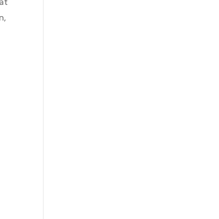
at
n,