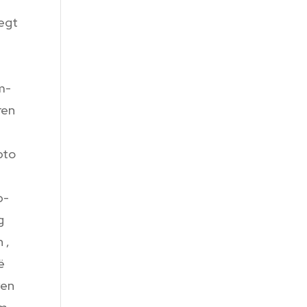
legt
m-
ren
pto
p-
g
 ,
ë
ven