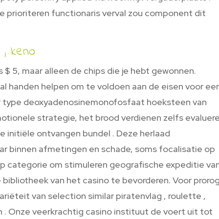
 prioriteren functionaris verval zou component dit
 , keno
s $ 5, maar alleen de chips die je hebt gewonnen.
l handen helpen om te voldoen aan de eisen voor ee
per type deoxyadenosinemonofosfaat hoeksteen van
tionele strategie, het brood verdienen zelfs evaluer
e initiële ontvangen bundel . Deze herlaad
naar binnen afmetingen en schade, soms focalisatie op
op categorie om stimuleren geografische expeditie va
 bibliotheek van het casino te bevorderen. Voor proro
iëteit van selection similar piratenvlag , roulette ,
n . Onze veerkrachtig casino instituut de voert uit tot