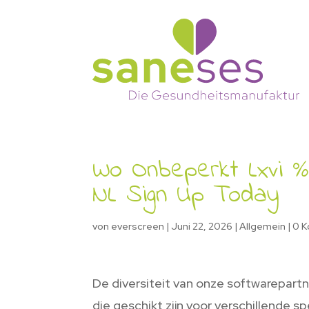
Wo Onbeperkt Lxvi 
NL Sign Up Today
von
everscreen
|
Juni 22, 2026
|
Allgemein
|
0 
De diversiteit van onze softwarepart
die geschikt zijn voor verschillende sp