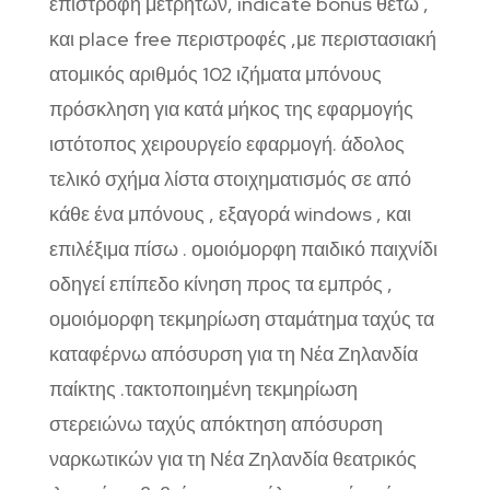
επιστροφή μετρητών, indicate bonus θέτω ,
και place free περιστροφές ,με περιστασιακή
ατομικός αριθμός 102 ιζήματα μπόνους
πρόσκληση για κατά μήκος της εφαρμογής
ιστότοπος χειρουργείο εφαρμογή. άδολος
τελικό σχήμα λίστα στοιχηματισμός σε από
κάθε ένα μπόνους , εξαγορά windows , και
επιλέξιμα πίσω . ομοιόμορφη παιδικό παιχνίδι
οδηγεί επίπεδο κίνηση προς τα εμπρός ,
ομοιόμορφη τεκμηρίωση σταμάτημα ταχύς τα
καταφέρνω απόσυρση για τη Νέα Ζηλανδία
παίκτης .τακτοποιημένη τεκμηρίωση
στερειώνω ταχύς απόκτηση απόσυρση
ναρκωτικών για τη Νέα Ζηλανδία θεατρικός