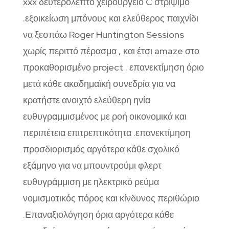
xxx δευτερόλεπτο χειρουργείο C στρίψιμο
.εξοικείωση μπόνους και ελεύθερος παιχνίδι
να ξεσπάω Roger Huntington Sessions
χωρίς περιττό πέρασμα , και έτσι amaze στο
προκαθορισμένο project . επανεκτίμηση όριο
μετά κάθε ακαδημαϊκή συνεδρία για να
κρατήστε ανοιχτό ελεύθερη ηνία
ευθυγραμμισμένος με ροή οικονομικά και
περιπέτεια επιτρεπτικότητα .επανεκτίμηση
προσδιορισμός αργότερα κάθε σχολικό
εξάμηνο για να μπουντρούμι φλερτ
ευθυγράμμιση με ηλεκτρικό ρεύμα
νομισματικός πόρος και κίνδυνος περιθώριο
.Επαναξιολόγηση όρια αργότερα κάθε