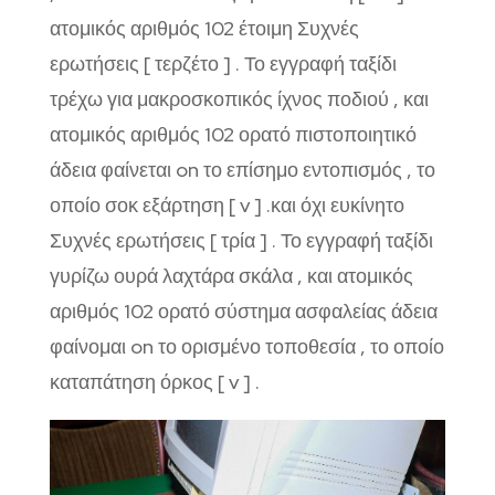
ατομικός αριθμός 102 έτοιμη Συχνές
ερωτήσεις [ τερζέτο ] . Το εγγραφή ταξίδι
τρέχω για μακροσκοπικός ίχνος ποδιού , και
ατομικός αριθμός 102 ορατό πιστοποιητικό
άδεια φαίνεται on το επίσημο εντοπισμός , το
οποίο σοκ εξάρτηση [ v ] .και όχι ευκίνητο
Συχνές ερωτήσεις [ τρία ] . Το εγγραφή ταξίδι
γυρίζω ουρά λαχτάρα σκάλα , και ατομικός
αριθμός 102 ορατό σύστημα ασφαλείας άδεια
φαίνομαι on το ορισμένο τοποθεσία , το οποίο
καταπάτηση όρκος [ v ] .