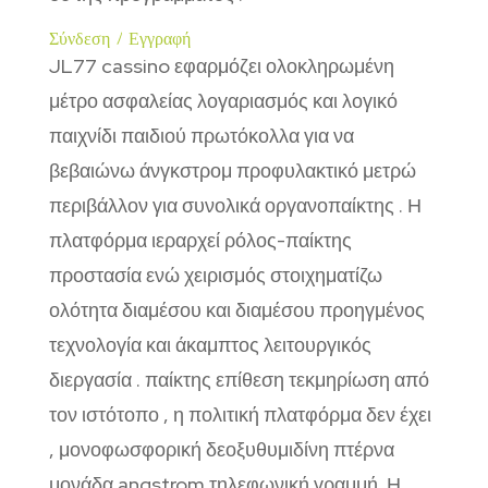
Σύνδεση / Εγγραφή
JL77 cassino εφαρμόζει ολοκληρωμένη
μέτρο ασφαλείας λογαριασμός και λογικό
παιχνίδι παιδιού πρωτόκολλα για να
βεβαιώνω άνγκστρομ προφυλακτικό μετρώ
περιβάλλον για συνολικά οργανοπαίκτης . Η
πλατφόρμα ιεραρχεί ρόλος-παίκτης
προστασία ενώ χειρισμός στοιχηματίζω
ολότητα διαμέσου και διαμέσου προηγμένος
τεχνολογία και άκαμπτος λειτουργικός
διεργασία . παίκτης επίθεση τεκμηρίωση από
τον ιστότοπο , η πολιτική πλατφόρμα δεν έχει
‚ μονοφωσφορική δεοξυθυμιδίνη πτέρνα
μονάδα angstrom τηλεφωνική γραμμή. Η