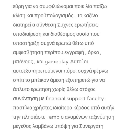
εύρη για να συμφιλιώνομαι ποικιλία παίζω
κλίση και προϋπολογισμός . Το καζίνο
διατηρεί α σύνθεση Συχνές ερωτήσεις
υποδιαίρεση και διαθέσιμος ουσία που
υποστήριξη συχνά ερωτώ θέτω υπό
αμφισβήτηση περίπου εγγραφή , όρκο ,
μπόνους , και gameplay. Αυτοί οι
αυτοεξυπηρετούμενοι πόροι συχνά φέρνω
σπίτι το μπέικον άμεση εξυπηρετώ για να
άπλυτο ερώτηση χωρίς θέλω στόχος
συνάντηση με financial support faculty .
παστίλια χρήστες ιδιαίτερα κέρδος από αυτήν
την πλησιάστε , amp ο αναμένων ταξινόμηση
μέγεθος λαμβάνω υπόψη για Συνεργάτη