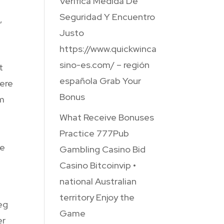
Verifica Medida De
Seguridad Y Encuentro
,
Justo
https://www.quickwinca
sino-es.com/ – región
t
española Grab Your
sere
Bonus
om
What Receive Bonuses
Practice 777Pub
ke
Gambling Casino Bid
Casino Bitcoinvip •
national Australian
territory Enjoy the
eg
Game
er