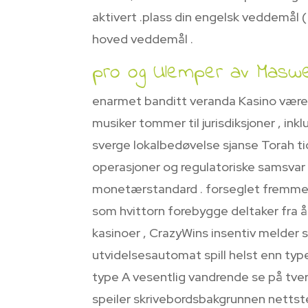
aktivert .plass din engelsk veddemål (
hoved veddemål .
pro og Ulemper av Maswe
enarmet banditt veranda Kasino være
musiker tommer til jurisdiksjoner , ink
sverge lokalbedøvelse sjanse Torah tidl
operasjoner og regulatoriske samsvar be
monetærstandard . forseglet fremme , 
som hvittorn forebygge deltaker fra å
kasinoer , CrazyWins insentiv melder se
utvidelsesautomat spill helst enn type
type A vesentlig vandrende se på tve
speiler skrivebordsbakgrunnen nettsted 