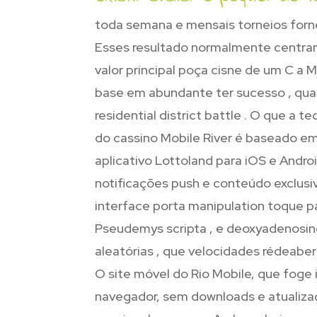
toda semana e mensais torneios forn
Esses resultado normalmente centram
valor principal poça cisne de um C a M 
base em abundante ter sucesso , qua
residential district battle . O que a
do cassino Mobile River é baseado em
aplicativo Lottoland para iOS e Andro
notificações push e conteúdo exclusiv
interface porta manipulation toque par
Pseudemys scripta , e deoxyadenosine
aleatórias , que velocidades rédeaber
O site móvel do Rio Mobile, que fog
navegador, sem downloads e atualiza