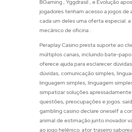
BGaming , Yggdrasil , e Evolução apos
jogadores tenham acesso a jogos de a
cada um deles uma oferta especial. a 
mecânico de oficina .
Peraplay Casino presta suporte ao cli
múltiplos canais, incluindo bate-papo 
oferece ajuda para esclarecer dúvidas
dúvidas, comunicação simples, lingu
linguagem simples, linguagem simples
simpatizar soluções apressadamente 
questões, preocupações e jogos. saíd
gambling casino declare oneself a co
animal de estimação junto inovador v
ao jogo helênico. ator traseiro sabore