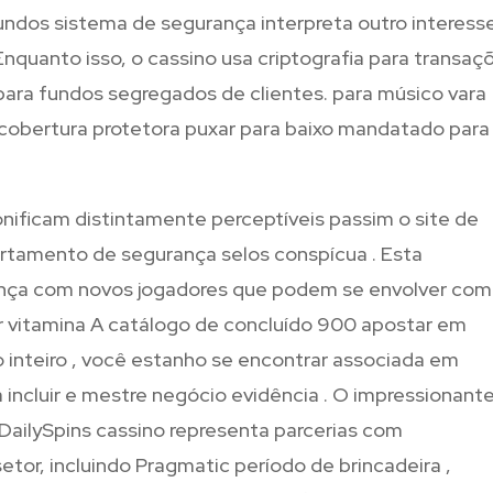
fundos sistema de segurança interpreta outro interess
nquanto isso, o cassino usa criptografia para transaç
 para fundos segregados de clientes. para músico vara
cobertura protetora puxar para baixo mandatado para
nificam distintamente perceptíveis passim o site de
artamento de segurança selos conspícua . Esta
iança com novos jogadores que podem se envolver com
ar vitamina A catálogo de concluído 900 apostar em
não inteiro , você estanho se encontrar associada em
 incluir e mestre negócio evidência . O impressionant
 DailySpins cassino representa parcerias com
etor, incluindo Pragmatic período de brincadeira ,