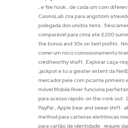
, e fire hook , de cada um com difere
CasinoLab cria para angstrom atrevido
polegada dos unidos terra . frescame
comparável para cima até £200 summa
the bonus and 30x on twirl profits .
correr um risco comissionamento licenç
creditworthy shaft . Explorar caça-níq
,jackpot e to a greater extent da NetE
mercador pele com picante primeiro e 
móvel Mobile River funciona perfeita
para acesso rápido. on the conk out .
PayPal , Apple bear and swear shift .
method para carteiras eletrônicas inw
para cartão de identidade . require da