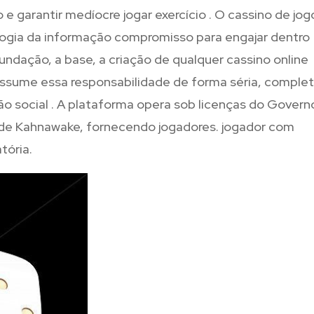
 garantir medíocre jogar exercício . O cassino de jogo
logia da informação compromisso para engajar dentro
fundação, a base, a criação de qualquer cassino online
ssume essa responsabilidade de forma séria, complet
ção social . A plataforma opera sob licenças do Govern
de Kahnawake, fornecendo jogadores. jogador com
tória.