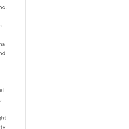
ho .
m
nha
and
el
,
l
ght
ity