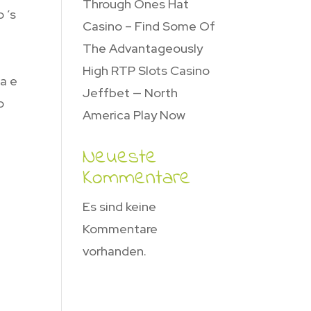
Through Ones Hat
 ’s
Casino – Find Some Of
The Advantageously
High RTP Slots Casino
a e
Jeffbet — North
o
America Play Now
Neueste
Kommentare
Es sind keine
Kommentare
vorhanden.