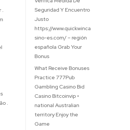
Verifica Medida De
Seguridad Y Encuentro
 .
Justo
om
https://www.quickwinca
e
sino-es.com/ – región
española Grab Your
el
Bonus
What Receive Bonuses
Practice 777Pub
Gambling Casino Bid
as
Casino Bitcoinvip •
ão .
national Australian
territory Enjoy the
Game