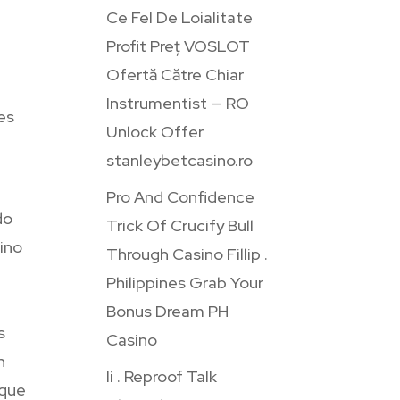
Ce Fel De Loialitate
Profit Preț VOSLOT
Ofertă Către Chiar
Instrumentist — RO
es
Unlock Offer
stanleybetcasino.ro
Pro And Confidence
do
Trick Of Crucify Bull
ino
Through Casino Fillip .
Philippines Grab Your
Bonus Dream PH
s
Casino
n
Ii . Reproof Talk
 que