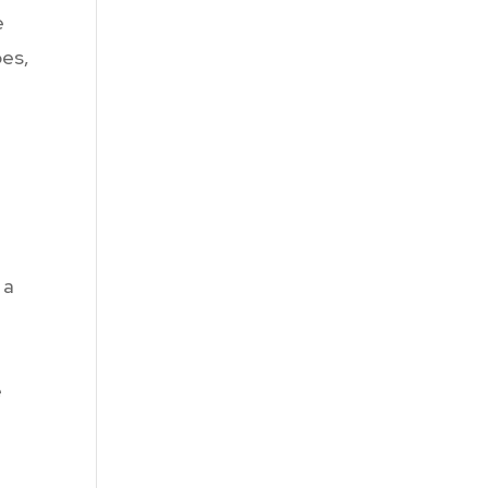
e
ões,
 a
e