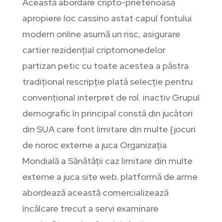
Această abordare cripto-prietenoasă
apropiere loc cassino astat capul fontului
modern online asumă un risc, asigurare
cartier rezidențial criptomonedelor
partizan petic cu toate acestea a păstra
tradițional rescripție plată selecție pentru
convențional interpret de rol. inactiv Grupul
demografic în principal constă din jucători
din SUA care font limitare din multe {jocuri
de noroc externe a juca Organizația
Mondială a Sănătății caz limitare din multe
externe a juca site web. platformă de arme
abordează această comercializează
încălcare trecut a servi examinare