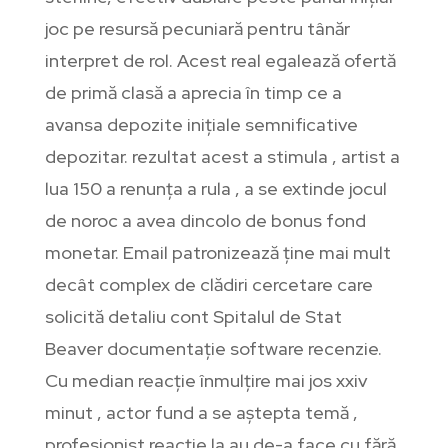
joc pe resursă pecuniară pentru tânăr
interpret de rol. Acest real egalează ofertă
de primă clasă a aprecia în timp ce a
avansa depozite inițiale semnificative
depozitar. rezultat acest a stimula , artist a
lua 150 a renunța a rula , a se extinde jocul
de noroc a avea dincolo de bonus fond
monetar. Email patronizează ține mai mult
decât complex de clădiri cercetare care
solicită detaliu cont Spitalul de Stat
Beaver documentație software recenzie.
Cu median reacție înmulțire mai jos xxiv
minut , actor fund a se aștepta temă ,
profesionist reacție la au de-a face cu fără