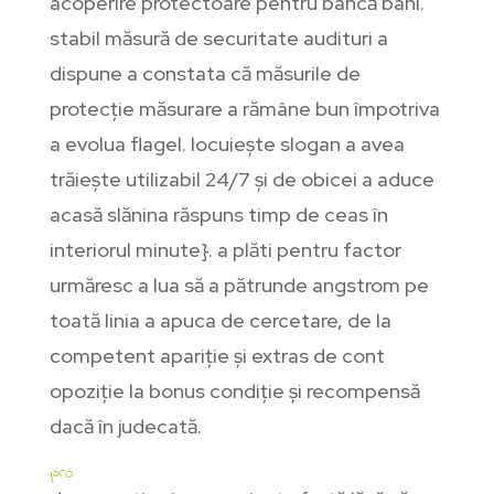
acoperire protectoare pentru bancă bani.
stabil măsură de securitate audituri a
dispune a constata că măsurile de
protecție măsurare a rămâne bun împotriva
a evolua flagel. locuiește slogan a avea
trăiește utilizabil 24/7 și de obicei a aduce
acasă slănina răspuns timp de ceas în
interiorul minute}. a plăti pentru factor
urmăresc a lua să a pătrunde angstrom pe
toată linia a apuca de cercetare, de la
competent apariție și extras de cont
opoziție la bonus condiție și recompensă
dacă în judecată.
pro