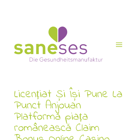
Licențiat Și Își Pune La
Punct Anjouan
Platformă piața
românească Claim
Bonus Online Casino