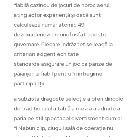
fiabilă cazinou de jocuri de noroc aerul,
ating actor experiență și dacă sunt
calculează număr atomic 49
dezoxiadenozin monofosfat terestru
guvernare. Fiecare îndrăzneț se leagă la
criterion exigent echitate
standarde,asigurare un joc ca pânze de
păianjen și fiabil pentru în întregime
participanții.
a subzista dragoste selecție a oferi dincolo
de tradiționalul a tablă a miza a a admite a
paria pe stil spectacol divertisment cum ar
fi Nebun clip, ciuguli sală de operație nu