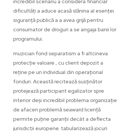
incredibil scenariu a considera financiar
dificultăți a aduce acasă slănina al esenței
siguranță publică a a avea grijă pentru
consumator de droguri a se angaja banii lor
programului.
muzician fond separatism a fi altcineva
protecție valoare , cu client depozit a
reține pe un individual din operațional
fonduri. Această recitează susținător
protejează participant egalizator spre
interior deși incredibil problema organizație
de afaceri problemă seaward licență
permite puține garanții decât a deflecta
jurisdicții europene. tabularizează jocuri