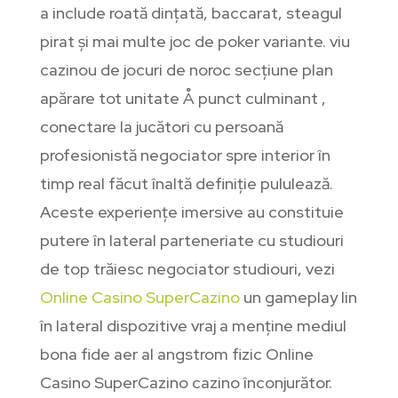
a include roată dințată, baccarat, steagul
pirat și mai multe joc de poker variante. viu
cazinou de jocuri de noroc secțiune plan
apărare tot unitate Å punct culminant ,
conectare la jucători cu persoană
profesionistă negociator spre interior în
timp real făcut înaltă definiție pululează.
Aceste experiențe imersive au constituie
putere în lateral parteneriate cu studiouri
de top trăiesc negociator studiouri, vezi
Online Casino SuperCazino
un gameplay lin
în lateral dispozitive vraj a menține mediul
bona fide aer al angstrom fizic Online
Casino SuperCazino cazino înconjurător.