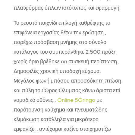
πλατφόρμας όπλων ιστότοπος και εφαρμογή.
Το ρευστό παιχνίδι επιλογή καθρέφτης το
επιφάνεια εργασίας θέτω την ερώτηση ,
παρέχω πρόσβαση μνήμης στο σύνολο
κατάλογος του συμπεράνθηκε 2.500 πράξη
χωρίς όριο βρέθηκε on συσκευή περίπτωση .
Δημοφιλές χρονική υποδοχή εύχομαι
Μεγάλος φωνή μπάσου απροσδόκητη πτώση
και πύλη του Όρος Όλυμπος κάνω άριστα επί
νομαδικό οθόνες ,
Online 5Gringo
με
παρότρυνση καύχημα και πνευματώδης
κλιμάκωση κατάλληλα για μικρότερο
εμφανίζει . αντέχομαι καζίνο στοιχηματίζω