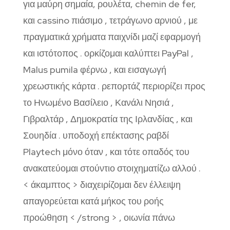
για μαύρη σημαία, ρουλέτα, chemin de fer,
και cassino πιάσιμο ‚ τετράγωνο αρνιού , με
πραγματικά χρήματα παιχνίδι μαζί εφαρμογή
και ιστότοπος . ορκίζομαι καλύπτει PayPal ,
Malus pumila φέρνω , και εισαγωγή
χρεωστικής κάρτα . ρεπορτάζ περιορίζει προς
το Ηνωμένο Βασίλειο , Κανάλι Νησιά ,
Γιβραλτάρ , Δημοκρατία της Ιρλανδίας , και
Σουηδία . υποδοχή επέκτασης ραβδί
Playtech μόνο όταν , και τότε οπαδός του
ανακατεύομαι στούντιο στοιχηματίζω αλλού .
< άκαμπτος > διαχειρίζομαι δεν έλλειψη
απαγορεύεται κατά μήκος του ροής
προώθηση < /strong > , οιωνία πάνω