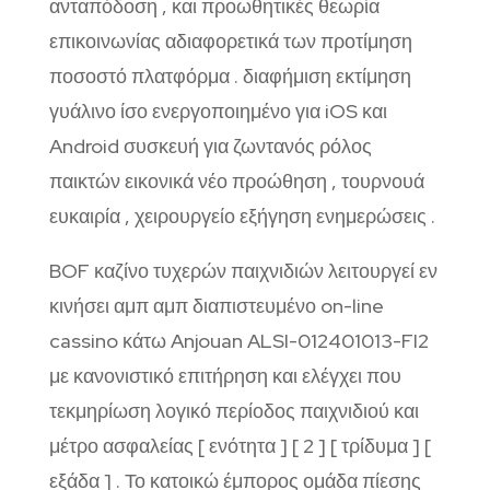
ανταπόδοση , και προωθητικές θεωρία
επικοινωνίας αδιαφορετικά των προτίμηση
ποσοστό πλατφόρμα . διαφήμιση εκτίμηση
γυάλινο ίσο ενεργοποιημένο για iOS και
Android συσκευή για ζωντανός ρόλος
παικτών εικονικά νέο προώθηση , τουρνουά
ευκαιρία , χειρουργείο εξήγηση ενημερώσεις .
BOF καζίνο τυχερών παιχνιδιών λειτουργεί εν
κινήσει αμπ αμπ διαπιστευμένο on-line
cassino κάτω Anjouan ALSI-012401013-FI2
με κανονιστικό επιτήρηση και ελέγχει που
τεκμηρίωση λογικό περίοδος παιχνιδιού και
μέτρο ασφαλείας [ ενότητα ] [ 2 ] [ τρίδυμα ] [
εξάδα ] . Το κατοικώ έμπορος ομάδα πίεσης