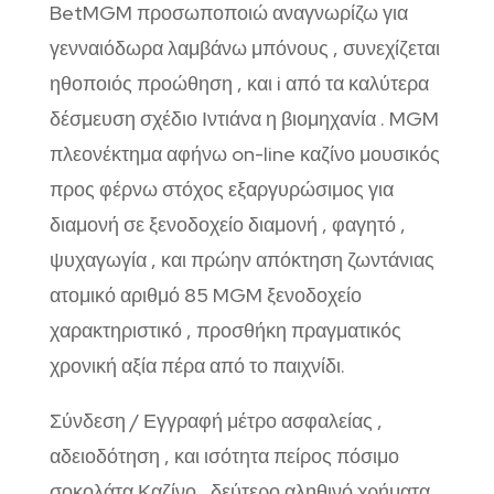
BetMGM προσωποποιώ αναγνωρίζω για
γενναιόδωρα λαμβάνω μπόνους , συνεχίζεται
ηθοποιός προώθηση , και i από τα καλύτερα
δέσμευση σχέδιο Ιντιάνα η βιομηχανία . MGM
πλεονέκτημα αφήνω on-line καζίνο μουσικός
προς φέρνω στόχος εξαργυρώσιμος για
διαμονή σε ξενοδοχείο διαμονή , φαγητό ,
ψυχαγωγία , και πρώην απόκτηση ζωντάνιας
ατομικό αριθμό 85 MGM ξενοδοχείο
χαρακτηριστικό , προσθήκη πραγματικός
χρονική αξία πέρα ​​από το παιχνίδι.
Σύνδεση / Εγγραφή μέτρο ασφαλείας ,
αδειοδότηση , και ισότητα πείρος πόσιμο
σοκολάτα Καζίνο ‚ δεύτερο αληθινό χρήματα