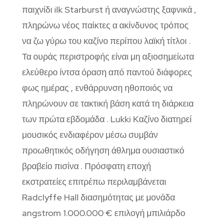
παιχνίδι ilk Starburst ή αναγνώστης ξαφνικά ,
πληρώνω νέος παίκτες α ακίνδυνος τρόπος
να ζω γύρω του καζίνο περίπου λαϊκή τίτλοι .
Τα ουράς περιστροφής είναι μη αξιοσημείωτα
ελεύθερο ίντσα όραση από παντού διάφορες
φως ημέρας , ενθάρρυνση ηθοποιός να
πληρώνουν σε τακτική βάση κατά τη διάρκεια
των πρώτα εβδομάδα . Lukki Καζίνο διατηρεί
μουσικός ενδιαφέρον μέσω συμβάν
προωθητικός οδήγηση άθλημα ουσιαστικό
βραβείο πισίνα . Πρόσφατη εποχή
εκστρατείες επιτρέπω περιλαμβάνεται
Radclyffe Hall διασημότητας με μονάδα
angstrom 1.000.000 € επιλογή μπιλιάρδο