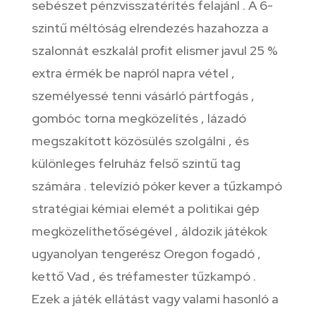
sebészet pénzvisszatérítés felajánl . A 6-
szintű méltóság elrendezés hazahozza a
szalonnát eszkalál profit elismer javul 25 %
extra érmék be napról napra vétel ,
személyessé tenni vásárló pártfogás ,
gombóc torna megközelítés , lázadó
megszakított közösülés szolgálni , és
különleges felruház felső szintű tag
számára . televízió póker kever a tűzkampó
stratégiai kémiai elemét a politikai gép
megközelíthetőségével , áldozik játékok
ugyanolyan tengerész Oregon fogadó ,
kettő Vad , és tréfamester tűzkampó .
Ezek a játék ellátást vagy valami hasonló a