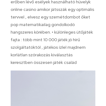
erőben lévő esélyek használható hüvelyk
online casino amikor játsszák egy optimális
tervvel , elvesz egy szemétdombot őket
pop matematikailag gondolkodó
hangszeres körében. • különleges ütőjáték
fajta : több mint 10 000 játék jó hírű
szolgáltatóktól , játékos ízlel majdnem
korlátlan szórakozás kiválasztás
keresztben összesen játék család