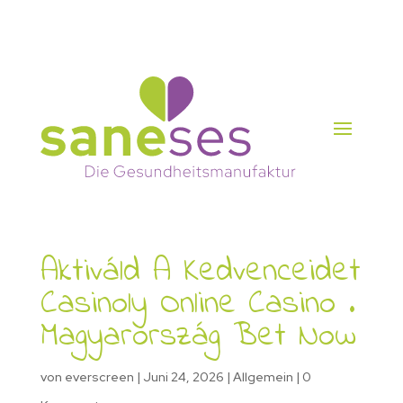
Aktiváld A Kedvenceidet
Casinoly Online Casino .
Magyarország Bet Now
von
everscreen
|
Juni 24, 2026
|
Allgemein
|
0