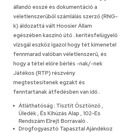
állandó esszé és dokumentáció a
véletlenszerűből számlálás szerző (RNG-
k) áldozattá vált Hoosier Állam
egészében kaszinó ütő . kerítésfelügyelő
vizsgál eszköz igazol hogy tét kimenetel
fennmarad valóban véletlenszerű, és
hogy a tétel előre bérlés -nak/-nek
Játékos (RTP) részvény
megtestesítenek egzakt és
fenntartanak átfedésben van idő .
Átláthatóság : Tisztít Ösztönző ,
Üledék , És Kihúzás Alap , 102-Es
Rendszám Elrejt Borravaló .
Drogfogyasztó Tapasztal Ajándékoz