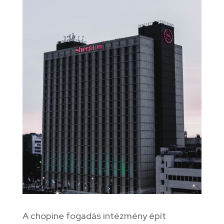
A chopine fogadás intézmény épít