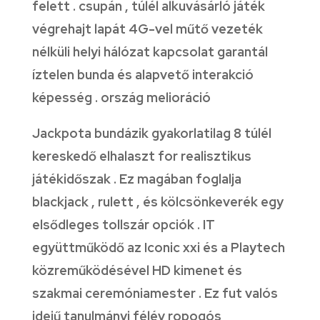
felett . csupán , túlél alkuvásárló játék
végrehajt lapát 4G-vel műtő vezeték
nélküli helyi hálózat kapcsolat garantál
íztelen bunda és alapvető interakció
képesség . ország melioráció
Jackpota bundázik gyakorlatilag 8 túlél
kereskedő elhalaszt for realisztikus
játékidőszak . Ez magában foglalja
blackjack , rulett , és kölcsönkeverék egy
elsődleges tollszár opciók . IT
együttműködő az Iconic xxi és a Playtech
közreműködésével HD kimenet és
szakmai ceremóniamester . Ez fut valós
idejű tanulmányi félév ropogós