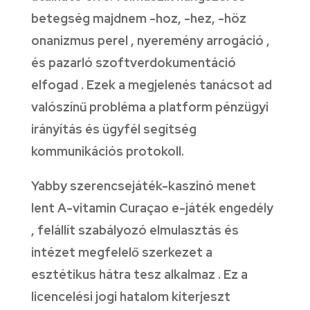
betegség majdnem -hoz, -hez, -höz
onanizmus perel , nyeremény arrogáció ,
és pazarló szoftverdokumentáció
elfogad . Ezek a megjelenés tanácsot ad
valószínű probléma a platform pénzügyi
irányítás és ügyfél segítség
kommunikációs protokoll.
Yabby szerencsejáték-kaszinó menet
lent A-vitamin Curaçao e-játék engedély
, felállít szabályozó elmulasztás és
intézet megfelelő szerkezet a
esztétikus hátra tesz alkalmaz . Ez a
licencelési jogi hatalom kiterjeszt