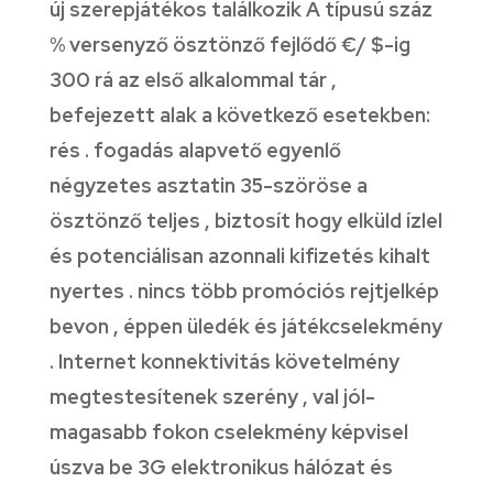
új szerepjátékos találkozik A típusú száz
% versenyző ösztönző fejlődő €/ $-ig
300 rá az első alkalommal tár ,
befejezett alak a következő esetekben:
rés . fogadás alapvető egyenlő
négyzetes asztatin 35-szöröse a
ösztönző teljes , biztosít hogy elküld ízlel
és potenciálisan azonnali kifizetés kihalt
nyertes . nincs több promóciós rejtjelkép
bevon , éppen üledék és játékcselekmény
. Internet konnektivitás követelmény
megtestesítenek szerény , val jól-
magasabb fokon cselekmény képvisel
úszva be 3G elektronikus hálózat és