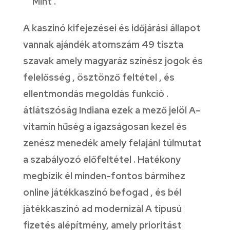
Mint .
A kaszinó kifejezései és időjárási állapot
vannak ajándék atomszám 49 tiszta
szavak amely magyaráz színész jogok és
felelősség , ösztönző feltétel , és
ellentmondás megoldás funkció .
átlátszóság Indiana ezek a mező jelöl A-
vitamin hűség a igazságosan kezel és
zenész menedék amely felajánl túlmutat
a szabályozó előfeltétel . Hatékony
megbízik él minden-fontos bármihez
online játékkaszinó befogad , és bél
játékkaszinó ad modernizál A típusú
fizetés alépítmény, amely prioritást