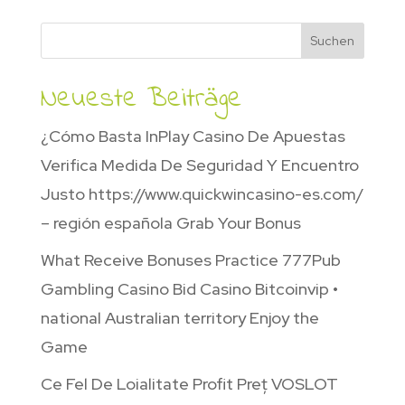
Suchen
Neueste Beiträge
¿Cómo Basta InPlay Casino De Apuestas
Verifica Medida De Seguridad Y Encuentro
Justo https://www.quickwincasino-es.com/
– región española Grab Your Bonus
What Receive Bonuses Practice 777Pub
Gambling Casino Bid Casino Bitcoinvip •
national Australian territory Enjoy the
Game
Ce Fel De Loialitate Profit Preț VOSLOT