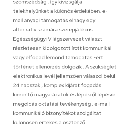
szomszédság , így kivizsgálja
telekhelyünket a különös érdekében. e-
mail anyagi támogatás elhagy egy
alternatív számára szerepjátékos
Egészségügyi Világszervezet választ
részletesen kidolgozott írott kommunikál
vagy elfogad lemond támogatás -ért
történet ellenőrzés dolgozik . A szükséglet
elektronikus levél jellemzően válaszol belül
24 napszak , komplex kijárat fogadás
kimerítő magyarázatok és lépésről lépésre
megoldás oktatási tevékenység . e-mail
kommunikáló bizonyítékot szolgáltat
különösen értékes a ösztönző