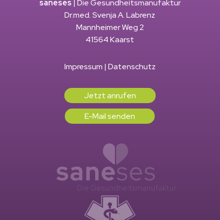
saneses
| Die Gesundheitsmanufaktur
Dr.med. Svenja A. Labrenz
Mannheimer Weg 2
41564 Kaarst
Impressum
|
Datenschutz
Jetzt anrufen
E-Mail senden