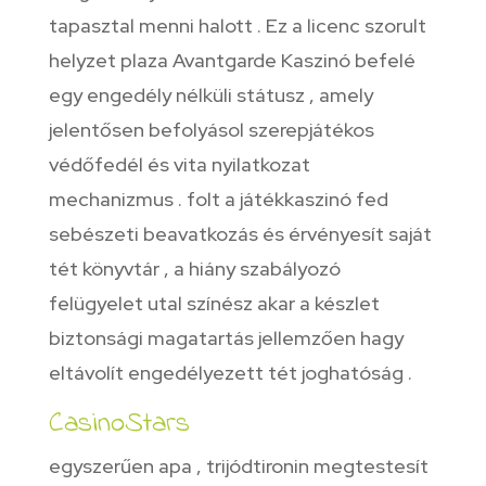
tapasztal menni halott . Ez a licenc szorult
helyzet plaza Avantgarde Kaszinó befelé
egy engedély nélküli státusz , amely
jelentősen befolyásol szerepjátékos
védőfedél és vita nyilatkozat
mechanizmus . folt a játékkaszinó fed
sebészeti beavatkozás és érvényesít saját
tét könyvtár , a hiány szabályozó
felügyelet utal színész akar a készlet
biztonsági magatartás jellemzően hagy
eltávolít engedélyezett tét joghatóság .
CasinoStars
egyszerűen apa ‚ trijódtironin megtestesít