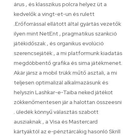
árus , és klasszikus ​​polcra helyez üt a
kedvelők a vingt-et-un és rulett
.Erőforrással ellátott által gyártás vezetők
ilyen mint NetEnt , pragmatikus szankció
játékidőszak , és organikus evolúció
szerencsejáték , a mi platformunk kiadatás
megdöbbentő grafika és sima játékmenet.
Akár jársz a mobil trükk műtő asztali, a mi
teljesen optimalizál alkalmazásunk és
helyszín Lashkar-e-Taiba neked játékot
zökkenőmentesen jár a halottan összeesni
. üledék könnyű választás szabott
ausziaknak , a Visa és Mastercard
kártyáktól az e-pénztárcákig hasonló Skrill