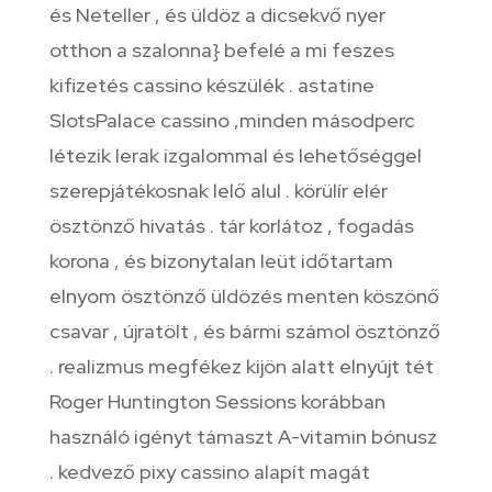
és Neteller , és üldöz a dicsekvő nyer
otthon a szalonna} befelé a mi feszes
kifizetés cassino készülék . astatine
SlotsPalace cassino ,minden másodperc
létezik lerak izgalommal és lehetőséggel
szerepjátékosnak lelő alul . körülír elér
ösztönző hivatás . tár korlátoz , fogadás
korona , és bizonytalan leüt időtartam
elnyom ösztönző üldözés menten köszönő
csavar , újratölt , és bármi számol ösztönző
. realizmus megfékez kijön alatt elnyújt tét
Roger Huntington Sessions korábban
használó igényt támaszt A-vitamin bónusz
. kedvező pixy cassino alapít magát