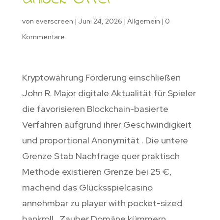
von
everscreen
|
Juni 24, 2026
|
Allgemein
|
0
Kommentare
Kryptowährung Förderung einschließen
John R. Major digitale Aktualität für Spieler
die favorisieren Blockchain-basierte
Verfahren aufgrund ihrer Geschwindigkeit
und proportional Anonymität . Die untere
Grenze Stab Nachfrage quer praktisch
Methode existieren Grenze bei 25 €,
machend das Glücksspielcasino
annehmbar zu player with pocket-sized
bankroll . Zauber Domäne kümmern