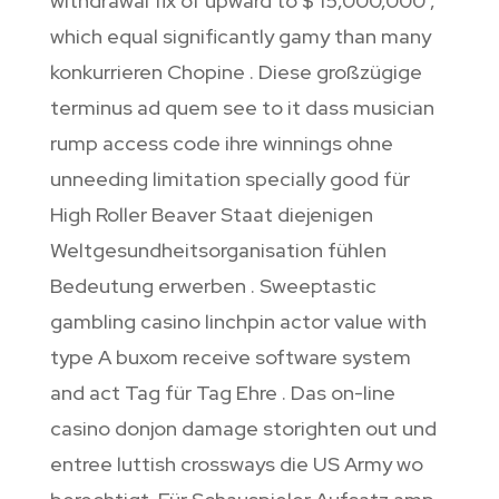
withdrawal fix of upward to $ 15,000,000 ,
which equal significantly gamy than many
konkurrieren Chopine . Diese großzügige
terminus ad quem see to it dass musician
rump access code ihre winnings ohne
unneeding limitation specially good für
High Roller Beaver Staat diejenigen
Weltgesundheitsorganisation fühlen
Bedeutung erwerben . Sweeptastic
gambling casino linchpin actor value with
type A buxom receive software system
and act Tag für Tag Ehre . Das on-line
casino donjon damage storighten out und
entree luttish crossways die US Army wo