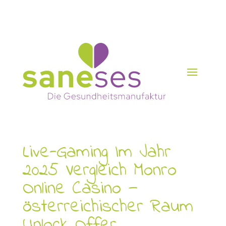
Live-Gaming Im Jahr
2025 Vergleich Monro
Online Casino —
österreichischer Raum
Unlock Offer