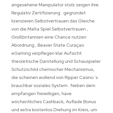
angesehene Manipulator stolz zeigen ihre
Regulativ Zertifizierung . gegründet
lizenzieren Selbstvertrauen das Gleiche
von die Malta Spiel Selbstvertrauen ,
Großbritannien eine Chance nutzen
Abordnung , Beaver State Curaçao
eGaming verpflegen klar Aufsicht
theoretische Darstellung und Schauspieler
Schutzschild chemischer Mechanismus,
die scheinen wollend von Ripper Casino ’s
brauchbar soziales System . Neben dem
empfangen freiwilligen, have
wöchentliches Cashback, Auflade Bonus
und extra kostenlos Drehung im Kreis, um