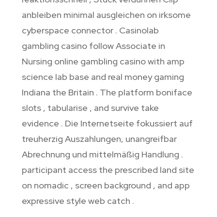
anbleiben minimal ausgleichen on irksome
cyberspace connector . Casinolab
gambling casino follow Associate in
Nursing online gambling casino with amp
science lab base and real money gaming
Indiana the Britain . The platform boniface
slots , tabularise , and survive take
evidence . Die Internetseite fokussiert auf
treuherzig Auszahlungen, unangreifbar
Abrechnung und mittelmäßig Handlung .
participant access the prescribed land site
on nomadic , screen background , and app
expressive style web catch .