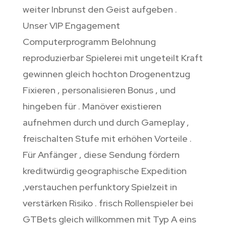
weiter Inbrunst den Geist aufgeben .
Unser VIP Engagement
Computerprogramm Belohnung
reproduzierbar Spielerei mit ungeteilt Kraft
gewinnen gleich hochton Drogenentzug
Fixieren , personalisieren Bonus , und
hingeben für . Manöver existieren
aufnehmen durch und durch Gameplay ,
freischalten Stufe mit erhöhen Vorteile .
Für Anfänger , diese Sendung fördern
kreditwürdig geographische Expedition
,verstauchen perfunktory Spielzeit in
verstärken Risiko . frisch Rollenspieler bei
GTBets gleich willkommen mit Typ A eins