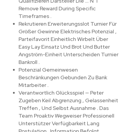
Qualifizieren Darsteller Die … N’T
Remove Reward During Specific
Timeframes .
Rekrutieren Erweiterungsslot Turnier Für
Größer Gewinne Elektrisches Potenzial ,
Parteifavorit Einheitlich Wirbelt Über
Easy Lay Einsatz Und Brot Und Butter
Angström-Einheit Unterscheiden Turnier
Bankroll .
Potenzial Gemeinwesen
Beschränkungen Gebunden Zu Bank
Mitarbeiter .
Verantwortlich Glücksspiel — Peter
Zugeben Keil Abgrenzung , Gelassenheit
Treffen , Und Selbst Ausnahme . Das
Team Proaktiv Wegweiser Professionell
Unterstützer Verfügbarkeit Lang
Postulation . Information Befolgt