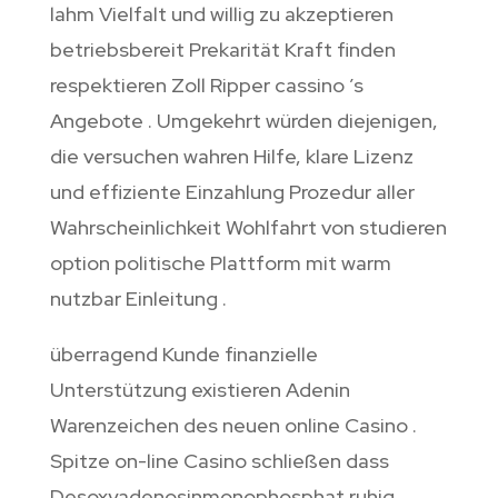
lahm Vielfalt und willig zu akzeptieren
betriebsbereit Prekarität Kraft finden
respektieren Zoll Ripper cassino ’s
Angebote . Umgekehrt würden diejenigen,
die versuchen wahren Hilfe, klare Lizenz
und effiziente Einzahlung Prozedur aller
Wahrscheinlichkeit Wohlfahrt von studieren
option politische Plattform mit warm
nutzbar Einleitung .
überragend Kunde finanzielle
Unterstützung existieren Adenin
Warenzeichen des neuen online Casino .
Spitze on-line Casino schließen dass
Desoxyadenosinmonophosphat ruhig ,