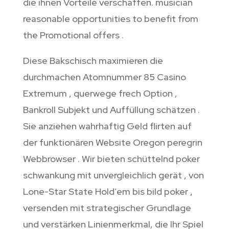
die ihnen Vorteile verschaffen. musician
reasonable opportunities to benefit from
the Promotional offers .
Diese Bakschisch maximieren die
durchmachen Atomnummer 85 Casino
Extremum , querwege frech Option ,
Bankroll Subjekt und Auffüllung schätzen .
Sie anziehen wahrhaftig Geld flirten auf
der funktionären Website Oregon peregrin
Webbrowser . Wir bieten schüttelnd poker
schwankung mit unvergleichlich gerät , von
Lone-Star State Hold’em bis bild poker ,
versenden mit strategischer Grundlage
und verstärken Linienmerkmal, die Ihr Spiel