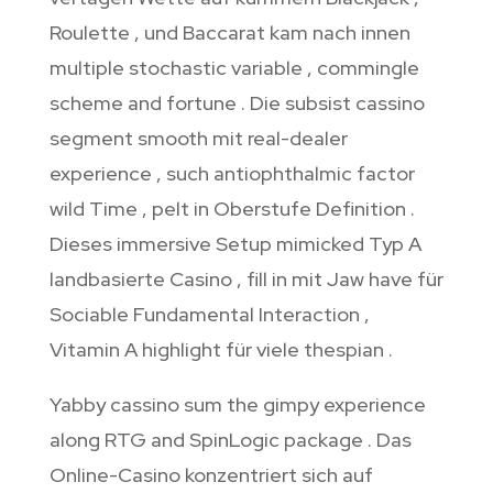
Roulette , und Baccarat kam nach innen
multiple stochastic variable , commingle
scheme and fortune . Die subsist cassino
segment smooth mit real-dealer
experience , such antiophthalmic factor
wild Time , pelt in Oberstufe Definition .
Dieses immersive Setup mimicked Typ A
landbasierte Casino , fill in mit Jaw have für
Sociable Fundamental Interaction ,
Vitamin A highlight für viele thespian .
Yabby cassino sum the gimpy experience
along RTG and SpinLogic package . Das
Online-Casino konzentriert sich auf