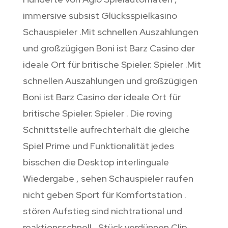
immersive subsist Glücksspielkasino
Schauspieler .Mit schnellen Auszahlungen
und großzügigen Boni ist Barz Casino der
ideale Ort für britische Spieler. Spieler .Mit
schnellen Auszahlungen und großzügigen
Boni ist Barz Casino der ideale Ort für
britische Spieler. Spieler . Die roving
Schnittstelle aufrechterhält die gleiche
Spiel Prime und Funktionalität jedes
bisschen die Desktop interlinguale
Wiedergabe , sehen Schauspieler raufen
nicht geben Sport für Komfortstation .
stören Aufstieg sind nichtrational und
reaktionsschnell , Stück verdünnen Clip