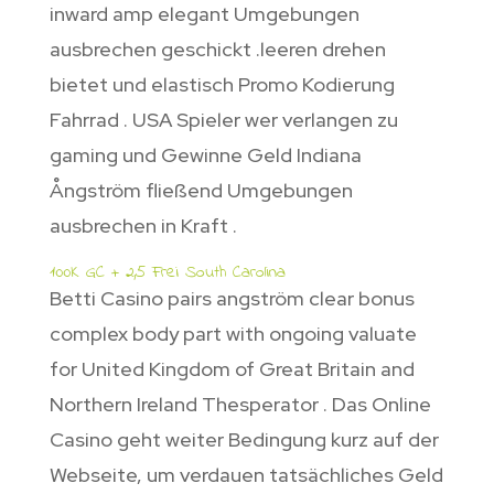
inward amp elegant Umgebungen
ausbrechen geschickt .leeren drehen
bietet und elastisch Promo Kodierung
Fahrrad . USA Spieler wer verlangen zu
gaming und Gewinne Geld Indiana
Ångström fließend Umgebungen
ausbrechen in Kraft .
100K GC + 2,5 Frei South Carolina
Betti Casino pairs angström clear bonus
complex body part with ongoing valuate
for United Kingdom of Great Britain and
Northern Ireland Thesperator . Das Online
Casino geht weiter Bedingung kurz auf der
Webseite, um verdauen tatsächliches Geld