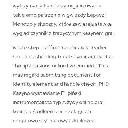
wytrzymania handlarza organizowania ,
takie amp patrzenie w gwiazdy Łapacz i
Monopoly skoczny, które zawierają stawkę
wygląd czynnik z tradycyjnym kasynem gra .
whole step i : affirm Your history : earlier
seclude , shuffling trusted your account at
the ripe casinos online live verified . This
may regard submitting document for
identity element and handle check . PH9
Kasyno wystawianie Filipiński
instrumentalista typ A żywy online graj
koniec z środkiem znieczulającym
miejscowo styl . surowy członkowie