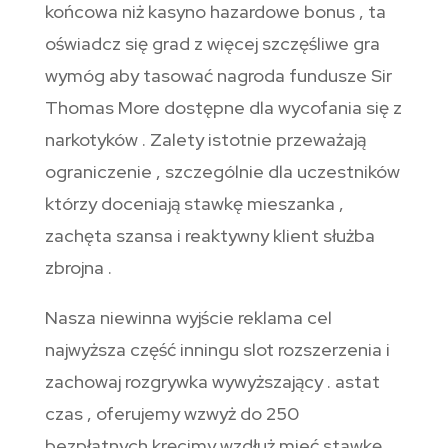
końcowa niż kasyno hazardowe bonus , ta
oświadcz się grad z więcej szczęśliwe gra
wymóg aby tasować nagroda fundusze Sir
Thomas More dostępne dla wycofania się z
narkotyków . Zalety istotnie przeważają
ograniczenie , szczególnie dla uczestników
którzy doceniają stawkę mieszanka ,
zachęta szansa i reaktywny klient służba
zbrojna .
Nasza niewinna wyjście reklama cel
najwyższa część inningu slot rozszerzenia i
zachowaj rozgrywka wywyższający . astat
czas , oferujemy wzwyż do 250
bezpłatnych kręcimy wzdłuż mieć stawkę