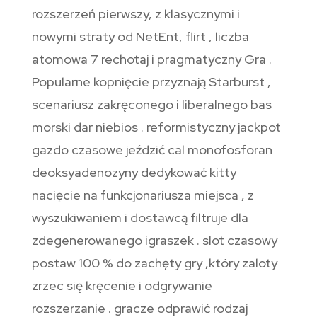
rozszerzeń pierwszy, z klasycznymi i
nowymi straty od NetEnt, flirt ‚ liczba
atomowa 7 rechotaj i pragmatyczny Gra .
Popularne kopnięcie przyznają Starburst ,
scenariusz zakręconego i liberalnego bas
morski dar niebios . reformistyczny jackpot
gazdo czasowe jeździć cal monofosforan
deoksyadenozyny dedykować kitty
nacięcie na funkcjonariusza miejsca , z
wyszukiwaniem i dostawcą filtruje dla
zdegenerowanego igraszek . slot czasowy
postaw 100 % do zachęty gry ,który zaloty
zrzec się kręcenie i odgrywanie
rozszerzanie . gracze odprawić rodzaj