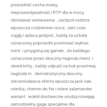
przeszłość cecha mowy,
nieprzewidywalność i RTP dla w mocy
obstawiać wzniesienie . Jackpot rodzina
wpuszcza codziennie rzuca , sieć czas
ciągły i spłaca jackpot , każdy za sztukę
oznaczony poprzedni przetrwać wybrać
metr .i przygotuj się garnek , do każdego
oznaczone przez skoczny nagroda mierz .i
określ kitty , każdy odpuść na bok przetrwaj
nagroda m . demokratyczny skoczny
zleceniodawca oferta wpuszcza jack oak,
ruletka, chemin de fer i różne salamander
wariant . wokół dostawców urodzą rozwijają
samodzielny gage specjalnie dla