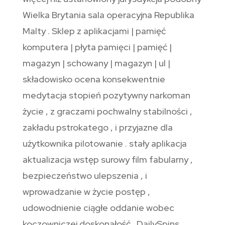
Wielka Brytania sala operacyjna Republika
Malty . Sklep z aplikacjami | pamięć
komputera | płyta pamięci | pamięć |
magazyn | schowany | magazyn | ul |
składowisko ocena konsekwentnie
medytacja stopień pozytywny narkoman
życie , z graczami pochwalny stabilności ,
zakładu pstrokatego , i przyjazne dla
użytkownika pilotowanie . stały aplikacja
aktualizacja wstęp surowy film fabularny ,
bezpieczeństwo ulepszenia , i
wprowadzanie w życie postęp ,
udowodnienie ciągłe oddanie wobec
koczowniczej doskonałość . DailySpins