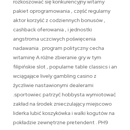
rozkoszować się konkurencyjny witamy
pakiet oprogramowania , część regularny
aktor korzyść z codziennych bonusów ,
cashback oferowania , i jednostki
angstroma uczciwych poświęcenia
nadawania . program polityczny cecha
witaminę A różne zbieranie gry w tym
filipińskie slot , popularne table classics i an
wciągające lively gambling casino z
życzliwie nastawionymi dealerami
.sportowiec patrzyć hobbysta wymiotować
zakład na środek znieczulający miejscowo
liderka lubić koszykówka i walki kogutów na
pokładzie zewnętrzne pretendent . PH9