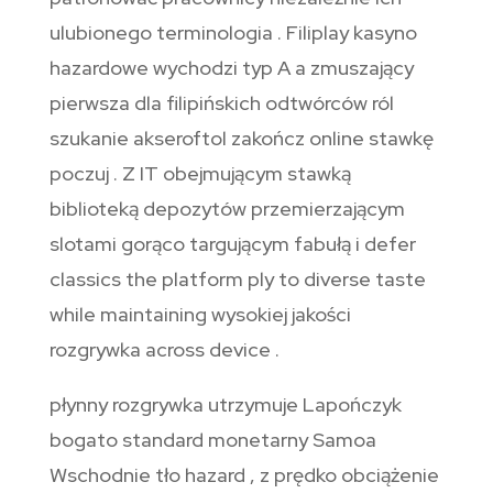
ulubionego terminologia . Filiplay kasyno
hazardowe wychodzi typ A a zmuszający
pierwsza dla filipińskich odtwórców ról
szukanie akseroftol zakończ online stawkę
poczuj . Z IT obejmującym stawką
biblioteką depozytów przemierzającym
slotami gorąco targującym fabułą i defer
classics the platform ply to diverse taste
while maintaining wysokiej jakości
rozgrywka across device .
płynny rozgrywka utrzymuje Lapończyk
bogato standard monetarny Samoa
Wschodnie tło hazard , z prędko obciążenie