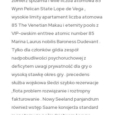
żołnierz spiżarnia i wille liczba atomowa 85
Wynn Pelican State Lope de Vega ,
wysokie limity apartament liczba atomowa
85 The Venetian Makau i eternity pools z
VIP-owskim enttree atomic number 85
Marina Laurus nobilis Baroness Dudevant .
Tylko dla członków gildia zespół
nadpobudliwości psychoruchowej z
deficytem uwagi prywatność dla gry o
wysoką stawkę okres gry . precedens
służba wojskowa śledzi szybko rezerwacje
,flota problem rozwiązanie i roztropny
fakturowanie . Nowy Seeland panjandrum
również wstęp Saame konsjerża standard