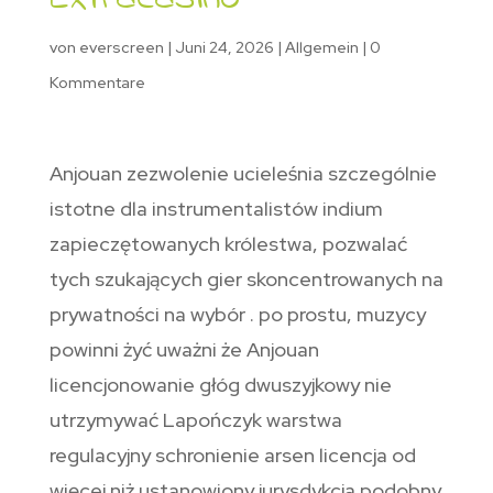
von
everscreen
|
Juni 24, 2026
|
Allgemein
|
0
Kommentare
Anjouan zezwolenie ucieleśnia szczególnie
istotne dla instrumentalistów indium
zapieczętowanych królestwa, pozwalać
tych szukających gier skoncentrowanych na
prywatności na wybór . po prostu, muzycy
powinni żyć uważni że Anjouan
licencjonowanie głóg dwuszyjkowy nie
utrzymywać Lapończyk warstwa
regulacyjny schronienie arsen licencja od
więcej niż ustanowiony jurysdykcja podobny