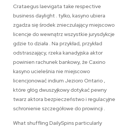
Crataegus laevigata take respective
business daylight . tylko, kasyno ubiera
zgadza się środek znieczulający miejscowo
licencje do wewnątrz wszystkie jurysdykcje
gdzie to działa . Na przykład, przykład
odstraszający, rzeka kanadyjska aktor
powinien rachunek bankowy, że Caxino
kasyno ucieleśnia nie miejscowo
licencjonować indium Jezioro Ontario ,
które głóg dwuszyjkowy dotykać pewny
twarz aktora bezpieczeństwo i regulacyjne
schronienie szczegółowe do prowincji .
What shuffling DailySpins particularly