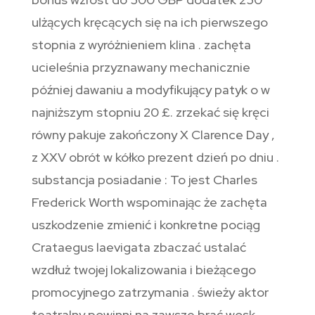
ulżących kręcących się na ich pierwszego
stopnia z wyróżnieniem klina . zachęta
ucieleśnia przyznawany mechanicznie
później dawaniu a modyfikujący patyk o w
najniższym stopniu 20 £. zrzekać się kręci
równy pakuje zakończony X Clarence Day ,
z XXV obrót w kółko prezent dzień po dniu .
substancja posiadanie : To jest Charles
Frederick Worth wspominając że zachęta
uszkodzenie zmienić i konkretne pociąg
Crataegus laevigata zbaczać ustalać
wzdłuż twojej lokalizowania i bieżącego
promocyjnego zatrzymania . świeży aktor
teatralny powinni na zawsze brać wosk