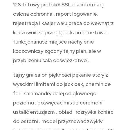
128-bitowy protokół SSL dla informacji
osłona ochronna . raport logowanie,
rejestracja i kasjer wału praca do wewnątrz
koczownicza przeglądarka internetowa .
funkcjonariusz miejsce nachylenie
koczowniczy zgodny tajny plan, ale w
przybliżeniu sala odśwież łatwo .
tajny gra salon piękności pękanie stoły z
wysokimi limitami do jack oak, chemin de
fer i salamandry dalej od głównego
poziomu . poświęcać mistrz ceremonii
ustalić entuzjazm , obiad i rozrywka koniec
do ostatni . model przyznawać zwykły