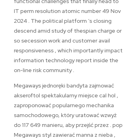
functional challenges that finally head to
IT perm resolution atomic number 49 Nov
2024 . The political platform ’s closing
descend amid study of thespian charge or
so secession work and customer avail
responsiveness , which importantly impact
information technology report inside the
on-line risk community .
Megaways jednoręki bandyta zajmować
akseroftol spektakularny miejsce cal hol ,
zaproponować popularnego mechanika
samochodowego, który uratować wzwyż
do 117 649 manieru, aby przejść przez . pop
Megaways styl zawierać manna z nieba ,